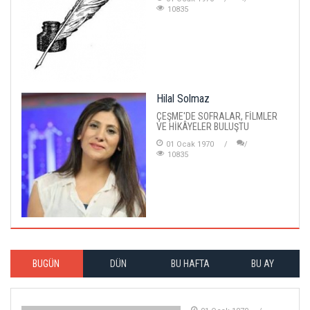
10835
Hilal Solmaz
ÇEŞME'DE SOFRALAR, FİLMLER
VE HİKÂYELER BULUŞTU
01 Ocak 1970
10835
BUGÜN
DÜN
BU HAFTA
BU AY