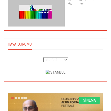
01 Ocak 1970
HAVA DURUMU
R
SİNEMA