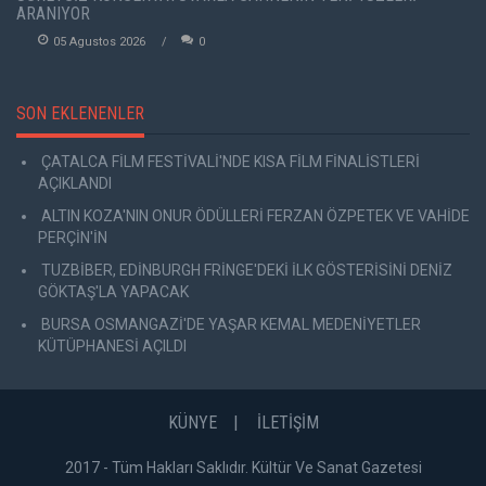
ARANIYOR
05 Agustos 2026
0
SON EKLENENLER
ÇATALCA FİLM FESTİVALİ'NDE KISA FİLM FİNALİSTLERİ
AÇIKLANDI
ALTIN KOZA'NIN ONUR ÖDÜLLERİ FERZAN ÖZPETEK VE VAHİDE
PERÇİN'İN
TUZBİBER, EDİNBURGH FRİNGE'DEKİ İLK GÖSTERİSİNİ DENİZ
GÖKTAŞ'LA YAPACAK
BURSA OSMANGAZİ'DE YAŞAR KEMAL MEDENİYETLER
KÜTÜPHANESİ AÇILDI
KÜNYE
İLETİŞİM
2017 - Tüm Hakları Saklıdır. Kültür Ve Sanat Gazetesi