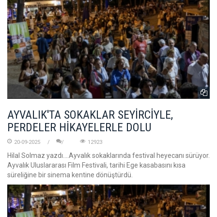
AYVALIK'TA SOKAKLAR SEYİRCİYLE,
PERDELER HİKAYELERLE DOLU
20-09-2025
12923
Hilal Solmaz yazdı....Ayvalık sokaklarında festival heyecanı sürüyor.
Ayvalık Uluslararası Film Festivali, tarihi Ege kasabasını kısa
süreliğine bir sinema kentine dönüştürdü.