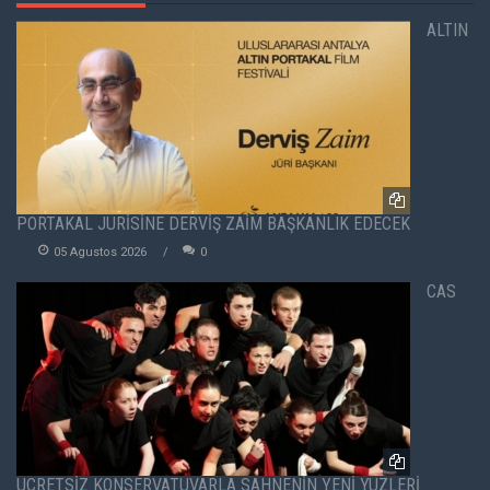
ALTIN
PORTAKAL JÜRİSİNE DERVİŞ ZAİM BAŞKANLIK EDECEK
05 Agustos 2026
0
CAS
ÜCRETSİZ KONSERVATUVARLA SAHNENİN YENİ YÜZLERİ