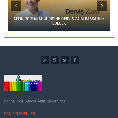
ALTIN PORTAKAL JÜRİSİNE DERVİŞ ZAİM BAŞKANLIK
C
EDECEK
Doğru, İlkeli, Güncel, Aktif Haber Sitesi
SON EKLENENLER