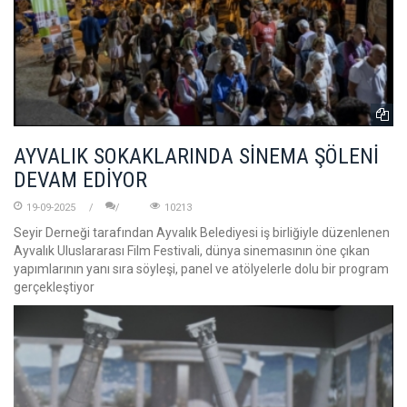
AYVALIK SOKAKLARINDA SİNEMA ŞÖLENİ
DEVAM EDİYOR
19-09-2025
10213
Seyir Derneği tarafından Ayvalık Belediyesi iş birliğiyle düzenlenen
Ayvalık Uluslararası Film Festivali, dünya sinemasının öne çıkan
yapımlarının yanı sıra söyleşi, panel ve atölyelerle dolu bir program
gerçekleştiyor