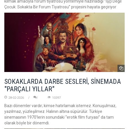
kılmak amacıyla forum tiyatrosu yöntemiyle hazırladığı “İşçi Değil
Çocuk: Sokakta Bir Forum Tiyatrosu” projesini hayata geçiriyor
SOKAKLARDA DARBE SESLERİ, SİNEMADA
"PARÇALI YILLAR"
28-02-2026
10397
Bazı dönemler vardır; kimse hatırlamak istemez. Konuşulmaz,
yazılmaz, yüzleşilmez. Halının altına süpürülür. Türkiye
sinemasının 1970’lerin sonundaki “erotik film furyası” da tam
olarak böyle bir dönemdi.