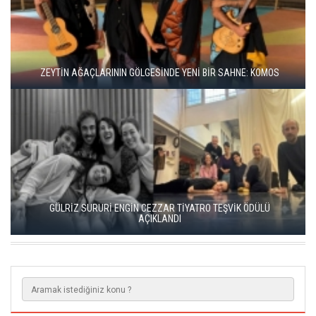
BBT’DE REKOR SEYİRCİ, YENİ REPERTUVAR
KISALAR, ÇAĞIN ÇELİŞKİLERİNİ SAHNEYE TAŞIYOR