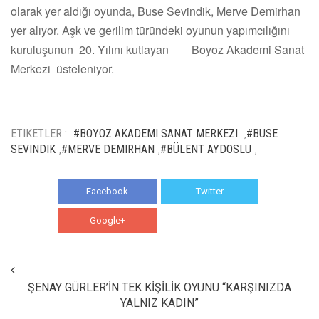
olarak yer aldığı oyunda, Buse Sevindik, Merve Demirhan
yer alıyor. Aşk ve gerilim türündeki oyunun yapımcılığını
kuruluşunun 20. Yılını kutlayan Boyoz Akademi Sanat
Merkezi üsteleniyor.
ETIKETLER :
#BOYOZ AKADEMI SANAT MERKEZI
#BUSE
,
SEVINDIK
#MERVE DEMIRHAN
#BÜLENT AYDOSLU
,
,
,
Facebook
Twitter
Google+
WhatsApp
ŞENAY GÜRLER’İN TEK KİŞİLİK OYUNU “KARŞINIZDA
YALNIZ KADIN”