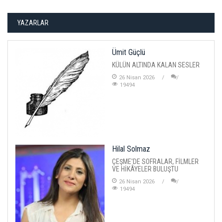
YAZARLAR
Ümit Güçlü
KÜLÜN ALTINDA KALAN SESLER
26 Nisan 2026
19494
Hilal Solmaz
ÇEŞME'DE SOFRALAR, FİLMLER
VE HİKÂYELER BULUŞTU
26 Nisan 2026
19494