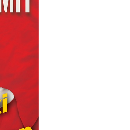
TUZBİBER, EDİNBURGH FRİNGE'DEKİ İLK
GÖSTERİSİNİ DENİZ GÖKTAŞ'LA YAPACAK