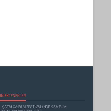
ON EKLENENLER
ÇATALCA FİLM FESTİVALİ'NDE KISA FİLM