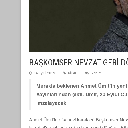
BAŞKOMSER NEVZAT GERİ 
16 Eylul 2019
KİTAP
Yorum
Merakla beklenen Ahmet Ümit’in yeni
Yayınları'ndan çıktı. Ümit, 20 Eylül C
imzalayacak.
Ahmet Ümit’in efsanevi karakteri Başkomser Nevza
İstanbul'un tekinsiz sokaklarına geri dönüyor. Ki