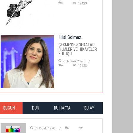
19423
Hilal Solmaz
ÇEŞME'DE SOFRALAR,
FİLMLER VE HİKÂYELER
BULUŞTU
26 Nisan 2026
19423
BUGÜN
DÜN
BU HAFTA
BU AY
01 Ocak 1970