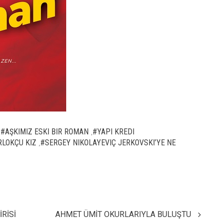
#AŞKIMIZ ESKI BIR ROMAN
#YAPI KREDI
,
,
RLOKÇU KIZ
#SERGEY NIKOLAYEVIÇ JERKOVSKI’YE NE
,
İRİSİ
AHMET ÜMİT OKURLARIYLA BULUŞTU