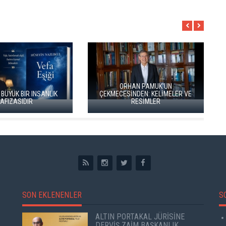
ÖZLÜ’NÜN YENİ ŞİİR
BÖĞÜRTLEN ÖPÜCÜĞÜ”
RIZA SÖNMEZ: ‘ANADOLU,
YAYIMLANDI
SANILDIĞINDAN ÇOK DAHA VEGAN"
SON EKLENENLER
S
ALTIN PORTAKAL JÜRİSİNE
DERVİŞ ZAİM BAŞKANLIK