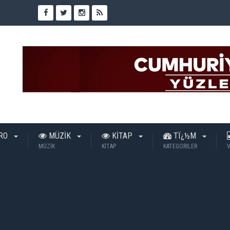
TRO
MÜZİK
KİTAP
TÏ¿½M
MÜZİK
KİTAP
KATEGORILER
V