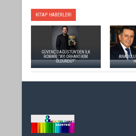
KİTAP HABERLERI
ÜNAL ERS
KİTABI “
İKİ KİTAP VE BİTMEYEN BİR ENERJİ