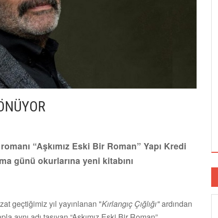
DÖNÜYOR
 romanı “Aşkımız Eski Bir Roman” Yapı Kredi
uma günü okurlarına yeni kitabını
t geçtiğimiz yıl yayınlanan "
Kırlangıç Çığlığı"
ardından
tapla aynı adı taşıyan “Aşkımız Eski Bir Roman”,