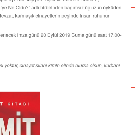
i’ye Ne Oldu?” adlı birbirinden bağımsız üç uzun öyküden
vzat, karmaşık cinayetlerin peşinde insan ruhunun
nlenecek imza günü 20 Eylül 2019 Cuma günü saat 17.00-
 yoktur, cinayet silahı kimin elinde olursa olsun, kurbanı
GÖRSEL SANATLAR