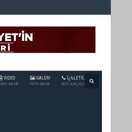
VIDEO
GALERI
Ï¿½LETIÏ¿½IM
IDEO GALERI
FOTO GALERI
BIZE ULAÏ¿½Ï¿½N