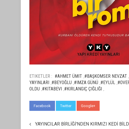
ETIKETLER :
#AHMET ÜMIT
#BAŞKOMSER NEVZAT
,
YAYINLARI
#BEYOĞLU
#IMZA GÜNÜ
#EYLÜL
#OVE
,
,
,
,
OLDU
#KITABEVI
#KIRLANGIÇ ÇIĞLIĞI
,
,
,
Facebook
Twitter
Google+
WhatsApp
YAYINCILAR BİRLİĞİ'NDEN KIRMIZI KEDİ BİLD