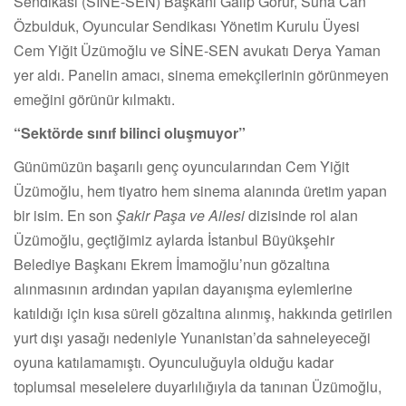
Sendikası (SİNE-SEN) Başkanı Galip Görür, Suna Can
Özbulduk, Oyuncular Sendikası Yönetim Kurulu Üyesi
Cem Yiğit Üzümoğlu ve SİNE-SEN avukatı Derya Yaman
yer aldı. Panelin amacı, sinema emekçilerinin görünmeyen
emeğini görünür kılmaktı.
“Sektörde sınıf bilinci oluşmuyor”
Günümüzün başarılı genç oyuncularından Cem Yiğit
Üzümoğlu, hem tiyatro hem sinema alanında üretim yapan
bir isim. En son
Şakir Paşa ve Ailesi
dizisinde rol alan
Üzümoğlu, geçtiğimiz aylarda İstanbul Büyükşehir
Belediye Başkanı Ekrem İmamoğlu’nun gözaltına
alınmasının ardından yapılan dayanışma eylemlerine
katıldığı için kısa süreli gözaltına alınmış, hakkında getirilen
yurt dışı yasağı nedeniyle Yunanistan’da sahneleyeceği
oyuna katılamamıştı. Oyunculuğuyla olduğu kadar
toplumsal meselelere duyarlılığıyla da tanınan Üzümoğlu,