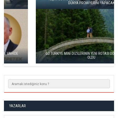
DÜNYA PRÖMİYERİNİ YAPACAK
GO TÜRKİYE MİNİ DİZİLERİNİN YENİ ROTASI DOĞU KARADENİZ
OLDU
YAZARLAR