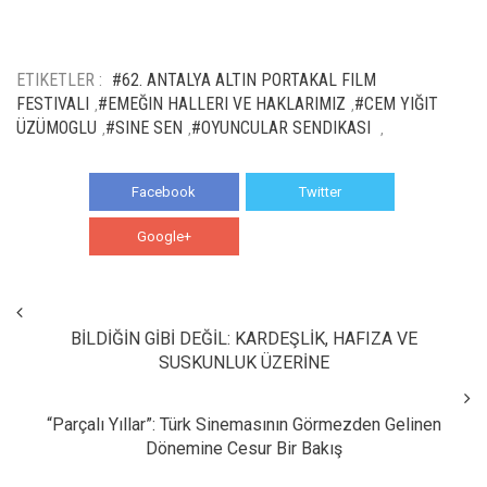
ETIKETLER :
#62. ANTALYA ALTIN PORTAKAL FILM
FESTIVALI
#EMEĞIN HALLERI VE HAKLARIMIZ
#CEM YIĞIT
,
,
ÜZÜMOGLU
#SINE SEN
#OYUNCULAR SENDIKASI
,
,
,
Facebook
Twitter
Google+
WhatsApp
BİLDİĞİN GİBİ DEĞİL: KARDEŞLİK, HAFIZA VE
SUSKUNLUK ÜZERİNE
“Parçalı Yıllar”: Türk Sinemasının Görmezden Gelinen
Dönemine Cesur Bir Bakış