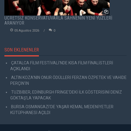
ÜCRETSİZ KONSERVATUVARLA SAHNENİN YENİ YÜZLERİ
ARANIYOR
05 Agustos 2026
0
SON EKLENENLER
ÇATALCA FİLM FESTİVALİ'NDE KISA FİLM FİNALİSTLERİ
AÇIKLANDI
ALTIN KOZA'NIN ONUR ÖDÜLLERİ FERZAN ÖZPETEK VE VAHİDE
PERÇİN'İN
TUZBİBER, EDİNBURGH FRİNGE'DEKİ İLK GÖSTERİSİNİ DENİZ
GÖKTAŞ'LA YAPACAK
BURSA OSMANGAZİ'DE YAŞAR KEMAL MEDENİYETLER
KÜTÜPHANESİ AÇILDI