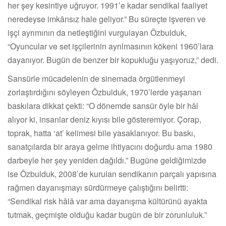
her şey kesintiye uğruyor. 1991’e kadar sendikal faaliyet
neredeyse imkânsız hale geliyor.” Bu süreçte işveren ve
işçi ayrımının da netleştiğini vurgulayan Özbulduk,
“Oyuncular ve set işçilerinin ayrılmasının kökeni 1960’lara
dayanıyor. Bugün de benzer bir kopukluğu yaşıyoruz,” dedi.
Sansürle mücadelenin de sinemada örgütlenmeyi
zorlaştırdığını söyleyen Özbulduk, 1970’lerde yaşanan
baskılara dikkat çekti: “O dönemde sansür öyle bir hâl
alıyor ki, insanlar deniz kıyısı bile gösteremiyor. Çorap,
toprak, hatta ‘at’ kelimesi bile yasaklanıyor. Bu baskı,
sanatçılarda bir araya gelme ihtiyacını doğurdu ama 1980
darbeyle her şey yeniden dağıldı.” Bugüne geldiğimizde
ise Özbulduk, 2008’de kurulan sendikanın parçalı yapısına
rağmen dayanışmayı sürdürmeye çalıştığını belirtti:
“Sendikal risk hâlâ var ama dayanışma kültürünü ayakta
tutmak, geçmişte olduğu kadar bugün de bir zorunluluk.”