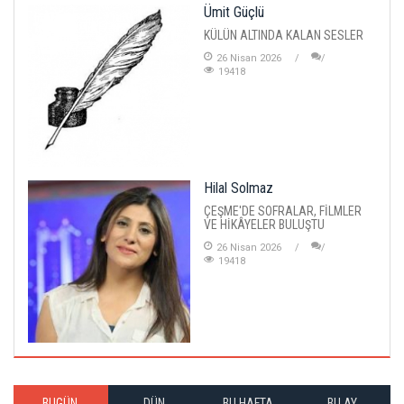
Ümit Güçlü
KÜLÜN ALTINDA KALAN SESLER
26 Nisan 2026
19418
Hilal Solmaz
ÇEŞME'DE SOFRALAR, FİLMLER
VE HİKÂYELER BULUŞTU
26 Nisan 2026
19418
BUGÜN
DÜN
BU HAFTA
BU AY