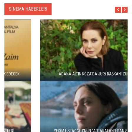
SİNEMA HABERLERI
ADANA ALTIN KOZA'DA JÜRİ BAŞKANI ZUHAL OLCAY
YEŞİM USTAOĞLU'NUN "ARTAKALAN"I SAN SEBASTIÁN'DA