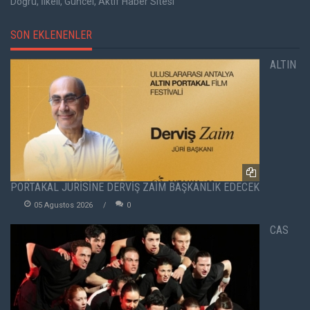
Doğru, İlkeli, Güncel, Aktif Haber Sitesi
SON EKLENENLER
ALTIN
PORTAKAL JÜRİSİNE DERVİŞ ZAİM BAŞKANLIK EDECEK
05 Agustos 2026
0
CAS