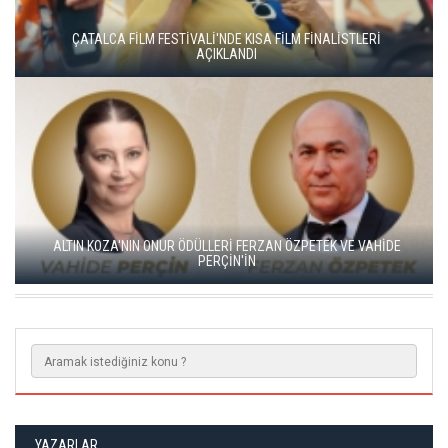
YEŞİM USTAOĞLU'NUN "ARTAKALAN"I SAN SEBASTIÁN'DA
DÜNYA PRÖMİYERİNİ YAPACAK
GO TÜRKİYE MİNİ DİZİLERİNİN YENİ ROTASI DOĞU KARADENİZ
OLDU
YAZARLAR