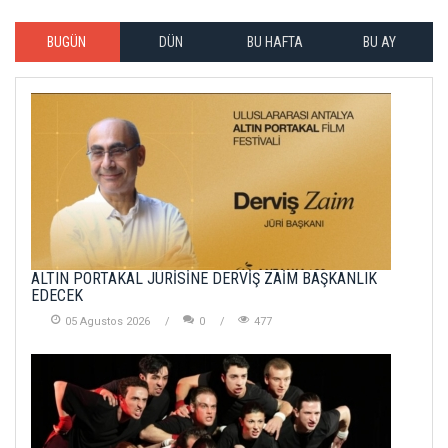
BUGÜN
DÜN
BU HAFTA
BU AY
ALTIN PORTAKAL JÜRİSİNE DERVİŞ ZAİM BAŞKANLIK
EDECEK
05 Agustos 2026
0
477