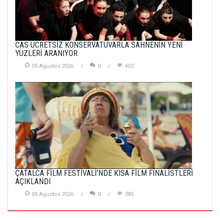
CAS ÜCRETSİZ KONSERVATUVARLA SAHNENİN YENİ
YÜZLERİ ARANIYOR
05 Agustos 2026
0
402
ÇATALCA FİLM FESTİVALİ'NDE KISA FİLM FİNALİSTLERİ
AÇIKLANDI
05 Agustos 2026
0
385