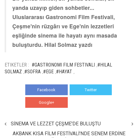
yanda uzayıp giden sohbetler...
Uluslararası Gastronomi Film Festivali,
Çeşme'nin rüzgârı ve Ege'nin lezzetleri
eşliğinde sinema ile hayatı aynı masada
buluşturdu. Hilal Solmaz yazdı
ETIKETLER :
#GASTRONOMI FILM FESTIVALI
#HILAL
,
SOLMAZ
#SOFRA
#EGE
#HAYAT
,
,
,
,
Facebook
Twitter
Google+
WhatsApp
SİNEMA VE LEZZET ÇEŞME'DE BULUŞTU
AKBANK KISA FİLM FESTİVALİ'NDE SENEM ERDİNE