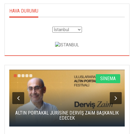
HAVA DURUMU
R
SİNEMA
ALTIN PORTAKAL JÜRİSİNE DERVİŞ ZAİM BAŞKANLIK
C
EDECEK