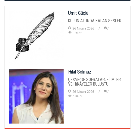
Ümit Güçlü
KÜLÜN ALTINDA KALAN SESLER
26 Nisan 2026
19432
Hilal Solmaz
ÇEŞME'DE SOFRALAR, FİLMLER
VE HİKÂYELER BULUŞTU
26 Nisan 2026
19432