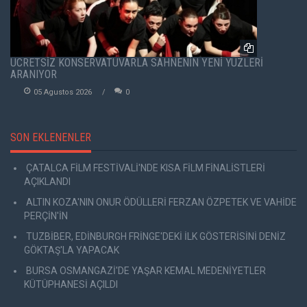
ÜCRETSİZ KONSERVATUVARLA SAHNENİN YENİ YÜZLERİ
ARANIYOR
05 Agustos 2026
0
SON EKLENENLER
ÇATALCA FİLM FESTİVALİ'NDE KISA FİLM FİNALİSTLERİ
AÇIKLANDI
ALTIN KOZA'NIN ONUR ÖDÜLLERİ FERZAN ÖZPETEK VE VAHİDE
PERÇİN'İN
TUZBİBER, EDİNBURGH FRİNGE'DEKİ İLK GÖSTERİSİNİ DENİZ
GÖKTAŞ'LA YAPACAK
BURSA OSMANGAZİ'DE YAŞAR KEMAL MEDENİYETLER
KÜTÜPHANESİ AÇILDI