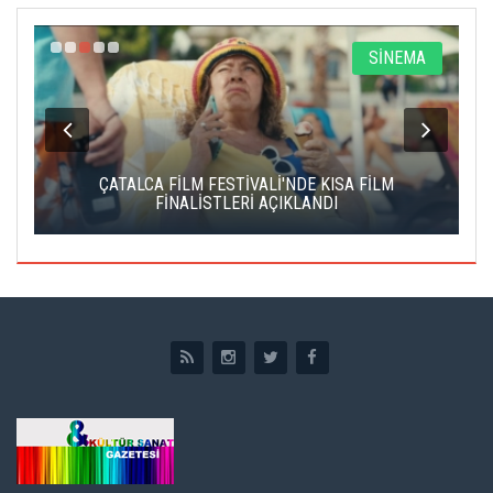
O
SİNEMA
Nİ
ÇATALCA FİLM FESTİVALİ'NDE KISA FİLM
FİNALİSTLERİ AÇIKLANDI