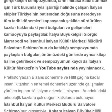
gerçekleşen sempozyumda, tarihi mirasa katkı sunmak
için Türk kurumlarıyla işbirliği hâlinde çalışan İtalyan
ekipler Türkiye’nin batısından doğusuna neredeyse
tüm tarihi dönemleri kapsayacak şekilde sürdürülen
kazılar hakkındaki yeni bulguları ve gelişmeleri
kamuoyuyla paylaştılar. İtalya Büyükelçisi Giorgio
Marrapodi ve İstanbul İtalyan Kültür Merkezi Müdürü
Salvatore Schirmo’nun da katıldığı sempozyumda
paylaşılan bulgular, önümüzdeki günlerde ayrıca kitap
haline getirilecek ve sempozyumun kaydı da İtalyan
Kültür Merkezi’nin
YouTube sayfasında
yayınlanacak.
Prehistoryadan Bizans dönemine ve Hitit çağına kadar
insanlık tarihinin en temel dönemleri üzerinde çalışmalar
yürüten toplam 18 İtalyan arkeoloji misyonu, Anadolu’daki
arkeolojik kazılara çok değerli katkılarda bulunuyor.
İstanbul İtalyan Kültür Merkezi Müdürü Salvatore
Schirmo
’nun girişimiyle,
Ankara İtalyan Büyükelçiliği