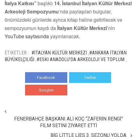
İtalya Katkısı”
başlıklı
14. İstanbul İtalyan Kültür Merkezi
Arkeoloji Sempozyumu
’nda paylaşılan bulgular,
önümüzdeki günlerde ayrıca kitap haline getirilecek ve
sempozyumun kaydı da
İtalyan Kültür Merkezi
’nin
YouTube sayfasında
yayınlanacak.
ETIKETLER :
#İTALYAN KÜLTÜR MERKEZI
#ANKARA İTALYAN
,
BÜYÜKELÇILIĞI
#ESKI ANADOLU’DA ARKEOLOJI VE TOPLUM
,
,
Facebook
Twitter
Google+
WhatsApp
FENERBAHÇE BAŞKANI ALİ KOÇ “ZAFERİN RENGİ”
FİLM SETİNİ ZİYARET ETTİ
BİG LİTTLE LİES 3. SEZONU YOLDA