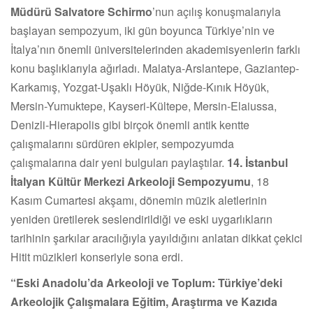
Müdürü Salvatore Schirmo
’nun açılış konuşmalarıyla
başlayan sempozyum, iki gün boyunca Türkiye’nin ve
İtalya’nın önemli üniversitelerinden akademisyenlerin farklı
konu başlıklarıyla ağırladı. Malatya-Arslantepe, Gaziantep-
Karkamış, Yozgat-Uşaklı Höyük, Niğde-Kınık Höyük,
Mersin-Yumuktepe, Kayseri-Kültepe, Mersin-Elaiussa,
Denizli-Hierapolis gibi birçok önemli antik kentte
çalışmalarını sürdüren ekipler, sempozyumda
çalışmalarına dair yeni bulguları paylaştılar.
14.
İstanbul
İtalyan Kültür Merkezi Arkeoloji Sempozyumu
, 18
Kasım Cumartesi akşamı, dönemin müzik aletlerinin
yeniden üretilerek seslendirildiği ve eski uygarlıkların
tarihinin şarkılar aracılığıyla yayıldığını anlatan dikkat çekici
Hitit müzikleri konseriyle sona erdi.
“Eski Anadolu’da Arkeoloji ve Toplum: Türkiye’deki
Arkeolojik Çalışmalara Eğitim, Araştırma ve Kazıda