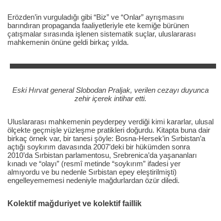
Erözden’in vurguladığı gibi “Biz” ve “Onlar” ayrışmasını
barındıran propaganda faaliyetleriyle ete kemiğe bürünen
çatışmalar sırasında işlenen sistematik suçlar, uluslararası
mahkemenin önüne geldi birkaç yılda.
Eski Hırvat general Slobodan Praljak, verilen cezayı duyunca
zehir içerek intihar etti.
Uluslararası mahkemenin peyderpey verdiği kimi kararlar, ulusal
ölçekte geçmişle yüzleşme pratikleri doğurdu. Kitapta buna dair
birkaç örnek var, bir tanesi şöyle: Bosna-Hersek’in Sırbistan’a
açtığı soykırım davasında 2007’deki bir hükümden sonra
2010’da Sırbistan parlamentosu, Srebrenica’da yaşananları
kınadı ve “olayı” (resmî metinde “soykırım” ifadesi yer
almıyordu ve bu nedenle Sırbistan epey eleştirilmişti)
engelleyememesi nedeniyle mağdurlardan özür diledi.
Kolektif mağduriyet ve kolektif faillik