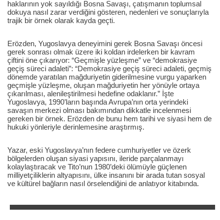
haklarının yok sayıldığı Bosna Savaşı, çatışmanın toplumsal
dokuya nasıl zarar verdiğini gösteren, nedenleri ve sonuçlarıyla
trajik bir örnek olarak kayda geçti.
Erözden, Yugoslavya deneyimini gerek Bosna Savaşı öncesi
gerek sonrası olmak üzere iki koldan irdelerken bir kavram
çiftini öne çıkarıyor: “Geçmişle yüzleşme” ve “demokrasiye
geçiş süreci adaleti”: “Demokrasiye geçiş süreci adaleti, geçmiş
dönemde yaratılan mağduriyetin giderilmesine vurgu yaparken
geçmişle yüzleşme, oluşan mağduriyetin her yönüyle ortaya
çıkarılması, alenileştirilmesi hedefine odaklanır.” İşte
Yugoslavya, 1990’ların başında Avrupa’nın orta yerindeki
savaşın merkezi olması bakımından dikkatle incelenmesi
gereken bir örnek. Erözden de bunu hem tarihi ve siyasi hem de
hukuki yönleriyle derinlemesine araştırmış.
Yazar, eski Yugoslavya’nın federe cumhuriyetler ve özerk
bölgelerden oluşan siyasi yapısını, ileride parçalanmayı
kolaylaştıracak ve Tito’nun 1980’deki ölümüyle güçlenen
milliyetçiliklerin altyapısını, ülke insanını bir arada tutan sosyal
ve kültürel bağların nasıl örselendiğini de anlatıyor kitabında.