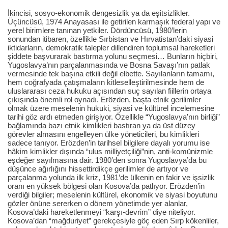
İkincisi, sosyo-ekonomik dengesizlik ya da eşitsizlikler.
Üçüncüsü, 1974 Anayasası ile getirilen karmaşık federal yapı ve
yerel birimlere tanınan yetkiler. Dördüncüsü, 1980’lerin
sonundan itibaren, özellikle Sırbistan ve Hırvatistan’daki siyasi
iktidarların, demokratik talepler dillendiren toplumsal hareketleri
şiddete başvurarak bastırma yolunu seçmesi… Bunların hiçbiri,
Yugoslavya’nın parçalanmasında ve Bosna Savaşı’nın patlak
vermesinde tek başına etkili değil elbette. Sayılanların tamamı,
hem coğrafyada çatışmaların kitleselleştirilmesinde hem de
uluslararası ceza hukuku açısından suç sayılan fiillerin ortaya
çıkışında önemli rol oynadı. Erözden, başta etnik gerilimler
olmak üzere meselenin hukuki, siyasi ve kültürel incelemesine
tarihi göz ardı etmeden girişiyor. Özellikle “Yugoslavya’nın birliği”
bağlamında bazı etnik kimlikleri bastıran ya da üst düzey
görevler almasını engelleyen ülke yöneticileri, bu kimlikleri
sadece tanıyor. Erözden’in tarihsel bilgilere dayalı yorumu ise
hâkim kimlikler dışında “ulus milliyetçiliği”nin, anti-komünizmle
eşdeğer sayılmasına dair. 1980’den sonra Yugoslavya’da bu
düşünce ağırlığını hissettirdikçe gerilimler de artıyor ve
parçalanma yolunda ilk kriz, 1981’de ülkenin en fakir ve işsizlik
oranı en yüksek bölgesi olan Kosova’da patlıyor. Erözden’in
verdiği bilgiler; meselenin kültürel, ekonomik ve siyasi boyutunu
gözler önüne sererken o dönem yönetimde yer alanlar,
Kosova’daki hareketlenmeyi “karşı-devrim” diye niteliyor.
Kosova’dan “mağduriyet” gerekçesiyle göç eden Sırp kökenliler,