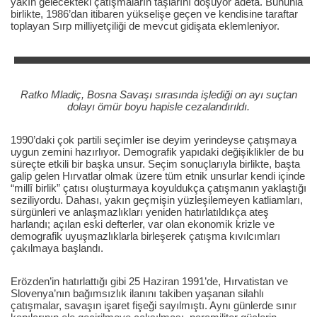
yakın gelecekteki çatışmaların taşlarını döşüyor âdeta. Bununla
birlikte, 1986’dan itibaren yükselişe geçen ve kendisine taraftar
toplayan Sırp milliyetçiliği de mevcut gidişata eklemleniyor.
Ratko Mladiç, Bosna Savaşı sırasında işlediği on ayı suçtan
dolayı ömür boyu hapisle cezalandırıldı.
1990’daki çok partili seçimler ise deyim yerindeyse çatışmaya
uygun zemini hazırlıyor. Demografik yapıdaki değişiklikler de bu
süreçte etkili bir başka unsur. Seçim sonuçlarıyla birlikte, başta
galip gelen Hırvatlar olmak üzere tüm etnik unsurlar kendi içinde
“millî birlik” çatısı oluşturmaya koyuldukça çatışmanın yaklaştığı
seziliyordu. Dahası, yakın geçmişin yüzleşilemeyen katliamları,
sürgünleri ve anlaşmazlıkları yeniden hatırlatıldıkça ateş
harlandı; açılan eski defterler, var olan ekonomik krizle ve
demografik uyuşmazlıklarla birleşerek çatışma kıvılcımları
çakılmaya başlandı.
Erözden’in hatırlattığı gibi 25 Haziran 1991’de, Hırvatistan ve
Slovenya’nın bağımsızlık ilanını takiben yaşanan silahlı
çatışmalar, savaşın işaret fişeği sayılmıştı. Aynı günlerde sınır