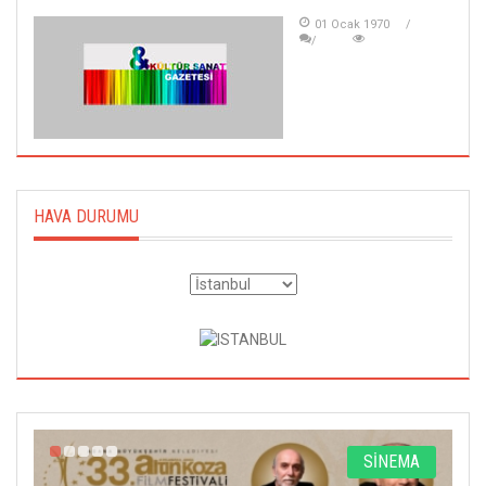
01 Ocak 1970
HAVA DURUMU
A
SİNEMA