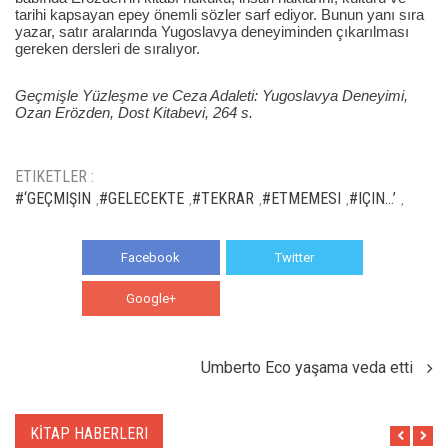
tarihi kapsayan epey önemli sözler sarf ediyor. Bunun yanı sıra
yazar, satır aralarında Yugoslavya deneyiminden çıkarılması
gereken dersleri de sıralıyor.
Geçmişle Yüzleşme ve Ceza Adaleti: Yugoslavya Deneyimi,
Ozan Erözden, Dost Kitabevi, 264 s.
ETIKETLER :
#‘GEÇMIŞIN
#GELECEKTE
#TEKRAR
#ETMEMESI
#IÇIN…’
,
,
,
,
,
Facebook
Twitter
Google+
WhatsApp
Umberto Eco yaşama veda etti
KİTAP HABERLERI