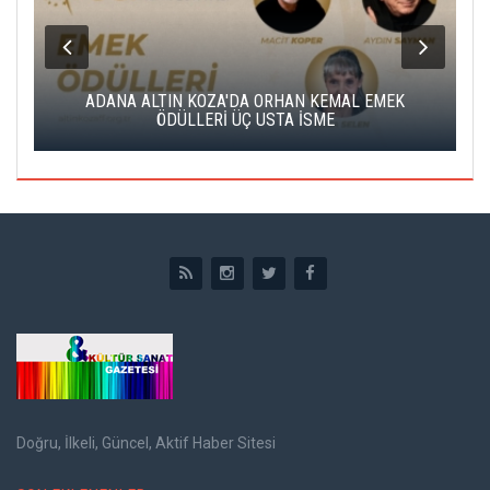
K
ADANA ALTIN KOZA'DA ORHAN KEMAL EMEK
A
ÖDÜLLERİ ÜÇ USTA İSME
Doğru, İlkeli, Güncel, Aktif Haber Sitesi