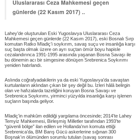
Uluslararası Ceza Mahkemesi geçen
günlerde (22 Kasım 2017) ..
Lahey’de oluşturulan Eski Yugoslavya Uluslararası Ceza
Mahkemesi geçen günlerde (22 Kasım 2017), eski Bosnalı Sırp
komutan Ratko Mladiç’i soykırım, savaş suçu ve insanlığa karşı
suç başta olmak üzere on ayrı suçtan ömür boyu hapisle
cezalandırınca 1991-1995 arasında yaşanan Bosna Savaşı ile
bu dönemin acı bir simgesine dönüşen Srebrenica Soykırımı
yeniden hatırlandı.
Aslında coğrafyadakilerin ya da eski Yugoslavya’da savaştan
kurtulanların aklından çıkan bir şey değil bu. İzleri hâlâ belirgin
olan ve hafızalarda tazeliğini koruyan Bosna Savaşı ve
Srebrenica Soykırımı, yirminci yüzyılda insanlığa karşı işlenen
suçların başında geliyor.
Mladiç’in mahkûm edildiği yargılama öncesinde; 2014’te Lahey
Temyiz Mahkemesi, Birleşmiş Milletler tarafından 1993’te
“güvenli bölge” ilan edilen ve Hollanda’nın komuta ettiği
Srebrenica’da, BM Barış Gücü askerlerine sığınan 300
Boşnak’ın ölümünden sorumlu tutulan (savaş sonrası