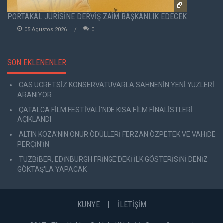
PORTAKAL JÜRİSİNE DERVİŞ ZAİM BAŞKANLIK EDECEK
05 Agustos 2026
0
SON EKLENENLER
CAS ÜCRETSİZ KONSERVATUVARLA SAHNENİN YENİ YÜZLERİ
ARANIYOR
ÇATALCA FİLM FESTİVALİ'NDE KISA FİLM FİNALİSTLERİ
AÇIKLANDI
ALTIN KOZA'NIN ONUR ÖDÜLLERİ FERZAN ÖZPETEK VE VAHİDE
PERÇİN'İN
TUZBİBER, EDİNBURGH FRİNGE'DEKİ İLK GÖSTERİSİNİ DENİZ
GÖKTAŞ'LA YAPACAK
KÜNYE
İLETİŞİM