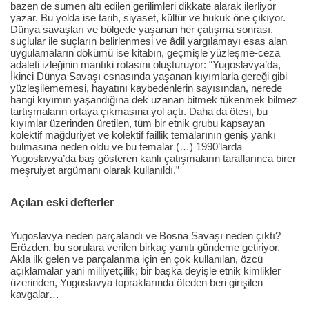
bazen de sumen altı edilen gerilimleri dikkate alarak ilerliyor
yazar. Bu yolda ise tarih, siyaset, kültür ve hukuk öne çıkıyor.
Dünya savaşları ve bölgede yaşanan her çatışma sonrası,
suçlular ile suçların belirlenmesi ve âdil yargılamayı esas alan
uygulamaların dökümü ise kitabın, geçmişle yüzleşme-ceza
adaleti izleğinin mantıki rotasını oluşturuyor: “Yugoslavya’da,
İkinci Dünya Savaşı esnasında yaşanan kıyımlarla gereği gibi
yüzleşilememesi, hayatını kaybedenlerin sayısından, nerede
hangi kıyımın yaşandığına dek uzanan bitmek tükenmek bilmez
tartışmaların ortaya çıkmasına yol açtı. Daha da ötesi, bu
kıyımlar üzerinden üretilen, tüm bir etnik grubu kapsayan
kolektif mağduriyet ve kolektif faillik temalarının geniş yankı
bulmasına neden oldu ve bu temalar (…) 1990’larda
Yugoslavya’da baş gösteren kanlı çatışmaların taraflarınca birer
meşruiyet argümanı olarak kullanıldı.”
Açılan eski defterler
Yugoslavya neden parçalandı ve Bosna Savaşı neden çıktı?
Erözden, bu sorulara verilen birkaç yanıtı gündeme getiriyor.
Akla ilk gelen ve parçalanma için en çok kullanılan, özcü
açıklamalar yani milliyetçilik; bir başka deyişle etnik kimlikler
üzerinden, Yugoslavya topraklarında öteden beri girişilen
kavgalar…