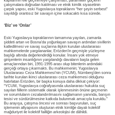
kapılarının ele geçirilmeye çalışılması, paramiliter güçlerin
çatışmalara doğrudan katılması ve etnik kimlik siyasetinin
çarpık yapısı, eski Yugoslavya topraklarını “her şeyin serbest”
sayıldığı orantısız bir savaşın içine sokacaktı kısa sürede.
‘Biz’ ve ‘Onlar’
Eski Yugoslavya topraklarının tamamına yayılan, zamanla
şiddeti artan ve Bosna’da yoğunlaşan savaşın ardından sivillerin
katledilmesi ve savaş suçlarına ilişkin kurulan uluslararası
mahkemelerde yargılananlar, Erözden’in geçmişle yüzleşme
başlığı altında değerlendirdiği konular. İnsanı yok etmeye
girişenlerin insanlığının yargılandığı davaların başta gelen
amaçlarından biri, 1991-1995 arası olup bitenlerin ardındaki
gerçeği ortaya çıkarmaktı. Bu mahkemenin; Yugoslavya
Uluslararası Ceza Mahkemesi’nin (YCUM), Nürnberg’den sonra
tarihte kurulan ikinci uluslararası ceza mahkemesi olduğunu
hatırlatan Erözden, bir başka konuya daha dikkat çekiyor:
“YCUM, Yugoslavya coğrafyasında uluslararası hukukta suç
sayılan fiillerin sistematik olarak işlenmesinin önüne geçmenin
ve sorumluların cezalandırılmasını sağlamanın yanında, barışın
tesisi ve sürdürülmesine katkıda bulunmak amacıyla kuruldu.”
Bu arayışa, çatışma öncesi ve sonrası başvurulan, suç
işlemenin altyapısını oluşturan etnik kimliğe dayalı kolektif
mağduriyet ile kolektif failliğin arkeolojisi de dâhildi.