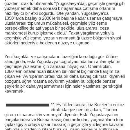
gözden uzak tutulmamalı: “[Yugoslavya’da], geçmişle gereği gibi
yüzleşmemek daha sonraki bir aşamada çatışma ortamını
hazırlayıcı bir etki doğurdu. Öte yandan, Yugoslavya’da
1990’larda başlayıp 2000’lerin başına kadar uzanan çatışmaya
uluslararası toplumun müdahalesi, geçmişle yüzleşme
perspektifine de atıf yapan bir şekilde, uluslararası ceza
mahkemesi kurup işletmek oldu.” Fakat yargılama yoluyla
geçmişle yüzleşme, yazarın anımsattığı üzere bölgenin siyasi
aktörleri nedeniyle beklenen düzeye ulaşmadı.
Yeni kuşaklar ve çatışmaların tazeliğini koruduğu göz önüne
alındığında, eski Yugoslavya coğrafyasında tam anlamıyla bir
geçmişle yüzleşme için zamana ihtiyaç var. Önemli olan,
1980’lerin ortalarından itibaren bir ihtimal biçiminde karşımıza
çıkan ve “Avrupa’nın ortasında bir daha savaş çıkmaz” diyenleri
bozguna uğratırcasına soykırım yapılan bu bölgede benzeri
şeylerin bir daha yaşanmaması için neler yapılması gerektiğini
kavramak.
11 Eylül’den sonra İkiz Kuleler’in enkazı
etrafında gezinen bir adam, “Tarihin
gizem olmasına izin vermeyin” diyordu. Eski Yugoslavya’nın
parçalanması ve Bosna Savaşı’nın ardından, yaşananların tüm
çıplaklığıyla ortaya çıkarılması için geçmişle yüzleşme kavramı
babında Erözden’in kitabı hukuku, insan haklarını, kültürü ve