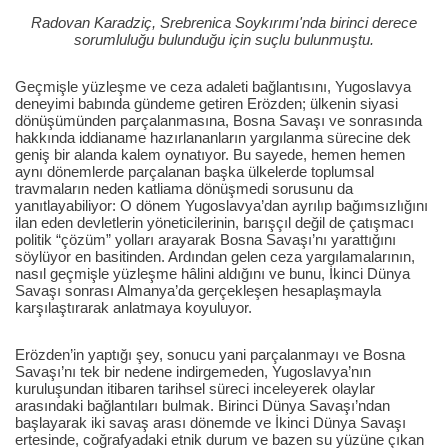
Radovan Karadziç, Srebrenica Soykırımı'nda birinci derece
sorumluluğu bulunduğu için suçlu bulunmuştu.
Geçmişle yüzleşme ve ceza adaleti bağlantısını, Yugoslavya
deneyimi babında gündeme getiren Erözden; ülkenin siyasi
dönüşümünden parçalanmasına, Bosna Savaşı ve sonrasında
hakkında iddianame hazırlananların yargılanma sürecine dek
geniş bir alanda kalem oynatıyor. Bu sayede, hemen hemen
aynı dönemlerde parçalanan başka ülkelerde toplumsal
travmaların neden katliama dönüşmedi sorusunu da
yanıtlayabiliyor: O dönem Yugoslavya’dan ayrılıp bağımsızlığını
ilan eden devletlerin yöneticilerinin, barışçıl değil de çatışmacı
politik “çözüm” yolları arayarak Bosna Savaşı’nı yarattığını
söylüyor en basitinden. Ardından gelen ceza yargılamalarının,
nasıl geçmişle yüzleşme hâlini aldığını ve bunu, İkinci Dünya
Savaşı sonrası Almanya’da gerçekleşen hesaplaşmayla
karşılaştırarak anlatmaya koyuluyor.
Erözden’in yaptığı şey, sonucu yani parçalanmayı ve Bosna
Savaşı’nı tek bir nedene indirgemeden, Yugoslavya’nın
kuruluşundan itibaren tarihsel süreci inceleyerek olaylar
arasındaki bağlantıları bulmak. Birinci Dünya Savaşı’ndan
başlayarak iki savaş arası dönemde ve İkinci Dünya Savaşı
ertesinde, coğrafyadaki etnik durum ve bazen su yüzüne çıkan