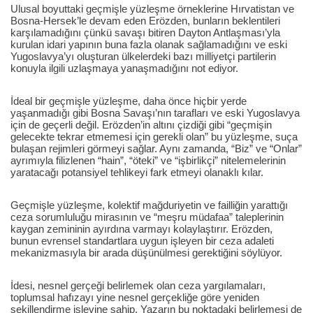
Ulusal boyuttaki geçmişle yüzleşme örneklerine Hırvatistan ve
Bosna-Hersek’le devam eden Erözden, bunların beklentileri
karşılamadığını çünkü savaşı bitiren Dayton Antlaşması’yla
kurulan idari yapının buna fazla olanak sağlamadığını ve eski
Yugoslavya’yı oluşturan ülkelerdeki bazı milliyetçi partilerin
konuyla ilgili uzlaşmaya yanaşmadığını not ediyor.
İdeal bir geçmişle yüzleşme, daha önce hiçbir yerde
yaşanmadığı gibi Bosna Savaşı’nın tarafları ve eski Yugoslavya
için de geçerli değil. Erözden’in altını çizdiği gibi “geçmişin
gelecekte tekrar etmemesi için gerekli olan” bu yüzleşme, suça
bulaşan rejimleri görmeyi sağlar. Aynı zamanda, “Biz” ve “Onlar”
ayrımıyla filizlenen “hain”, “öteki” ve “işbirlikçi” nitelemelerinin
yaratacağı potansiyel tehlikeyi fark etmeyi olanaklı kılar.
Geçmişle yüzleşme, kolektif mağduriyetin ve failliğin yarattığı
ceza sorumluluğu mirasının ve “meşru müdafaa” taleplerinin
kaygan zemininin ayırdına varmayı kolaylaştırır. Erözden,
bunun evrensel standartlara uygun işleyen bir ceza adaleti
mekanizmasıyla bir arada düşünülmesi gerektiğini söylüyor.
İdesi, nesnel gerçeği belirlemek olan ceza yargılamaları,
toplumsal hafızayı yine nesnel gerçekliğe göre yeniden
şekillendirme işlevine sahip. Yazarın bu noktadaki belirlemesi de