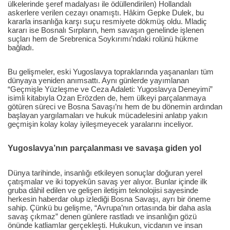
ülkelerinde şeref madalyası ile ödüllendirilen) Hollandalı
askerlere verilen cezayı onamıştı. Hâkim Gepke Dulek, bu
kararla insanlığa karşı suçu resmiyete dökmüş oldu. Mladiç
kararı ise Bosnalı Sırpların, hem savaşın genelinde işlenen
suçları hem de Srebrenica Soykırımı’ndaki rolünü hükme
bağladı.
Bu gelişmeler, eski Yugoslavya topraklarında yaşananları tüm
dünyaya yeniden anımsattı. Aynı günlerde yayımlanan
“Geçmişle Yüzleşme ve Ceza Adaleti: Yugoslavya Deneyimi”
isimli kitabıyla Ozan Erözden de, hem ülkeyi parçalanmaya
götüren süreci ve Bosna Savaşı’nı hem de bu dönemin ardından
başlayan yargılamaları ve hukuk mücadelesini anlatıp yakın
geçmişin kolay kolay iyileşmeyecek yaralarını inceliyor.
Yugoslavya’nın parçalanması ve savaşa giden yol
Dünya tarihinde, insanlığı etkileyen sonuçlar doğuran yerel
çatışmalar ve iki topyekûn savaş yer alıyor. Bunlar içinde ilk
gruba dâhil edilen ve gelişen iletişim teknolojisi sayesinde
herkesin haberdar olup izlediği Bosna Savaşı, ayrı bir öneme
sahip. Çünkü bu gelişme, “Avrupa’nın ortasında bir daha asla
savaş çıkmaz” denen günlere rastladı ve insanlığın gözü
önünde katliamlar gerçekleşti. Hukukun, vicdanın ve insan