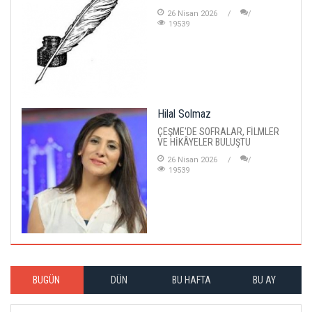
26 Nisan 2026
19539
Hilal Solmaz
ÇEŞME'DE SOFRALAR, FİLMLER
VE HİKÂYELER BULUŞTU
26 Nisan 2026
19539
BUGÜN
DÜN
BU HAFTA
BU AY