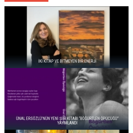
İKİ KİTAP VE BİTMEYEN BİR ENERJİ
ÜNAL ERSÖZLÜ’NÜN YENİ ŞİİR KİTABI “BÖĞÜRTLEN ÖPÜCÜĞÜ”
YAYIMLANDI