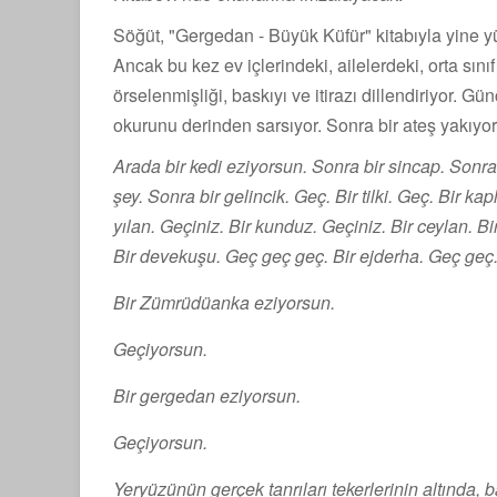
Söğüt, "Gergedan - Büyük Küfür" kitabıyla yine yük
Ancak bu kez ev içlerindeki, ailelerdeki, orta sını
örselenmişliği, baskıyı ve itirazı dillendiriyor. Gü
okurunu derinden sarsıyor. Sonra bir ateş yakıyor.
Arada bir kedi eziyorsun. Sonra bir sincap. Sonr
şey. Sonra bir gelincik. Geç. Bir tilki. Geç. Bir k
yılan. Geçiniz. Bir kunduz. Geçiniz. Bir ceylan. Bi
Bir devekuşu. Geç geç geç. Bir ejderha. Geç geç
Bir Zümrüdüanka eziyorsun.
Geçiyorsun.
Bir gergedan eziyorsun.
Geçiyorsun.
Yeryüzünün gerçek tanrıları tekerlerinin altında, b