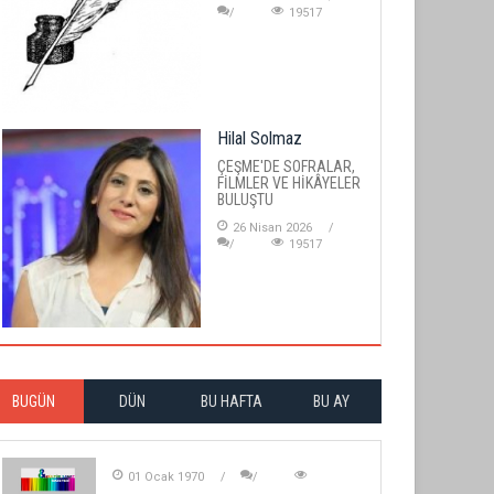
19517
Hilal Solmaz
ÇEŞME'DE SOFRALAR,
FİLMLER VE HİKÂYELER
BULUŞTU
26 Nisan 2026
19517
BUGÜN
DÜN
BU HAFTA
BU AY
01 Ocak 1970