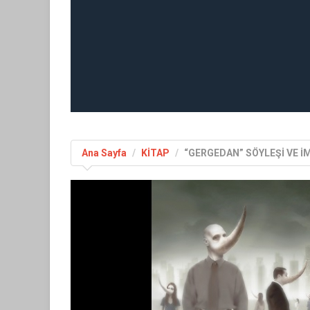
Ana Sayfa
KİTAP
“GERGEDAN” SÖYLEŞİ VE 