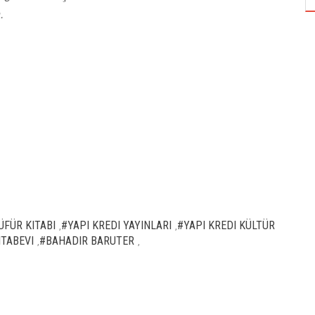
.
ÜFÜR KITABI
#YAPI KREDI YAYINLARI
#YAPI KREDI KÜLTÜR
,
,
ITABEVI
#BAHADIR BARUTER
,
,