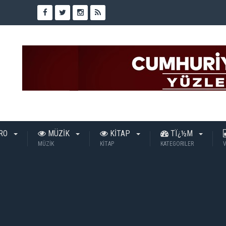
TRO
MÜZİK
KİTAP
TÏ¿½M
MÜZİK
KİTAP
KATEGORILER
V