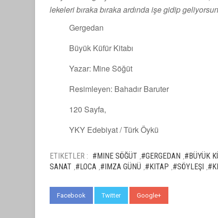
lekeleri bıraka bıraka ardında işe gidip geliyorsun
Gergedan
Büyük Küfür Kitabı
Yazar: Mine Söğüt
Resimleyen: Bahadır Baruter
120 Sayfa,
YKY Edebiyat / Türk Öykü
ETIKETLER :
#MINE SÖĞÜT
#GERGEDAN
#BÜYÜK K
,
,
SANAT
#LOCA
#IMZA GÜNÜ
#KITAP
#SÖYLEŞI
#K
,
,
,
,
,
Facebook
Twitter
Google+
WhatsApp