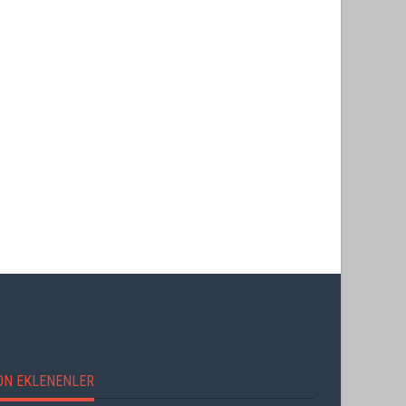
ÜNAL ERSÖZLÜ’NÜN YENİ ŞİİR
KİTABI “BÖĞÜRTLEN ÖPÜCÜĞÜ”
VE BİTMEYEN BİR ENERJİ
YAYIMLANDI
ON EKLENENLER