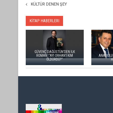
KÜLTÜR DENEN ŞEY
KİTAP HABERLERI
GÜVENÇ DAĞÜSTÜN'DEN İLK
ROMAN: "AYI ORHAN'I KİM
ANADOLU BÜYÜK BIR 
ÖLDÜRDÜ?"
HAFIZASIDIR