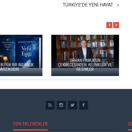
TÜRKİYE'DE YENİ HAYAT
ORHAN PAMUK'UN
INSANLIK
ÇEKMECESİNDEN: KELİMELER VE
RESİMLER
İKİ KİTAP 
SON EKLENENLER
S