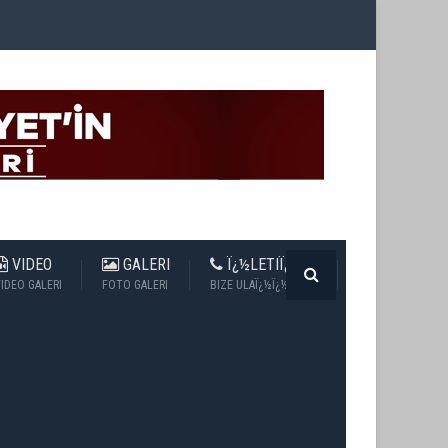
VIDEO
GALERI
Ï¿½LETIÏ¿½IM
IDEO GALERI
FOTO GALERI
BIZE ULAÏ¿½Ï¿½N