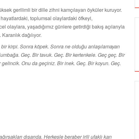
sek gerilimli bir dille zihni kamçılayan öyküler kuruyor.
f hayatlardaki, toplumsal olaylardaki öfkeyi,
ncel olaylara, yaşadığımız günlere getirdiği bakış açılarıyla
 Karanlık dağılıyor.
a bir kirpi. Sonra köpek. Sonra ne olduğu anlaşılamayan
aplumbağa. Geç. Bir tavuk. Geç. Bir kertenkele. Geç geç. Bir
r gelincik. Onu da geçiniz. Bir inek. Geç. Bir koyun. Geç.
.
SİNEMA
ALTIN KOZA'NIN ONUR ÖDÜLLERİ FERZAN
ÖZPETEK VE VAHİDE PERÇİN'İN
ağırsakları dışarıda. Herkesle beraber irili ufaklı kan