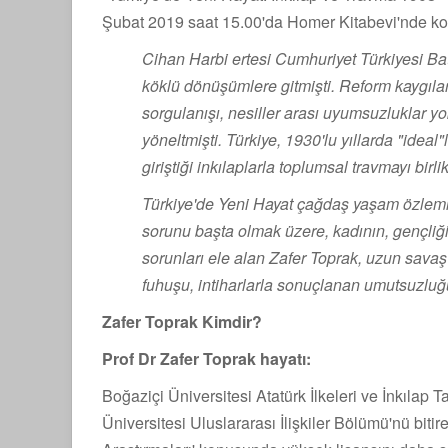
Şubat 2019 saat 15.00'da Homer Kitabevi'nde ko
Cihan Harbi ertesi Cumhuriyet Türkiyesi Bat
köklü dönüşümlere gitmişti. Reform kaygılar
sorgulanışı, nesiller arası uyumsuzluklar 
yöneltmişti. Türkiye, 1930'lu yıllarda "ideal
giriştiği inkılaplarla toplumsal travmayı birli
Türkiye'de Yeni Hayat çağdaş yaşam özlem
sorunu başta olmak üzere, kadının, gençliğ
sorunları ele alan Zafer Toprak, uzun savaş
fuhuşu, intiharlarla sonuçlanan umutsuzluğ
Zafer Toprak Kimdir?
Prof Dr Zafer Toprak hayatı:
Boğaziçi Üniversitesi Atatürk İlkeleri ve İnkılap 
Üniversitesi Uluslararası İlişkiler Bölümü'nü bit