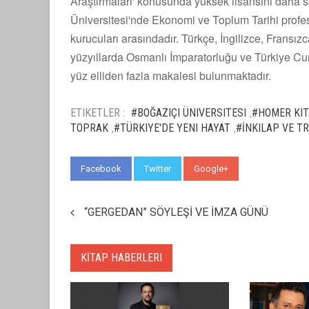
Araştırmaları' konusunda yüksek lisansını daha 
Üniversitesi'nde Ekonomi ve Toplum Tarihi profe
kurucuları arasındadır. Türkçe, İngilizce, Fransı
yüzyıllarda Osmanlı İmparatorluğu ve Türkiye Cumhu
yüz elliden fazla makalesi bulunmaktadır.
ETIKETLER :
#BOĞAZIÇI ÜNIVERSITESI
#HOMER KIT
,
TOPRAK
#TÜRKIYE'DE YENI HAYAT
#İNKILAP VE T
,
,
Facebook
Twitter
Google+
WhatsApp
“GERGEDAN” SÖYLEŞİ VE İMZA GÜNÜ
KİTAP HABERLERI