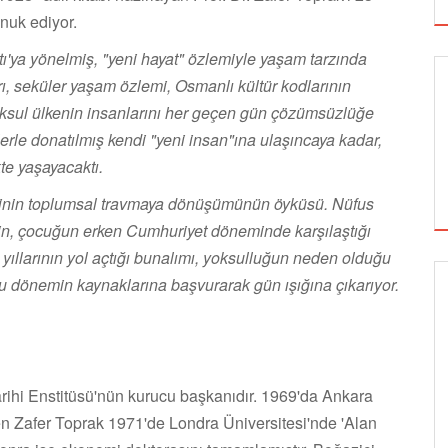
nuk ediyor.
ı'ya yönelmiş, "yeni hayat" özlemiyle yaşam tarzında
ı, seküler yaşam özlemi, Osmanlı kültür kodlarının
yoksul ülkenin insanlarını her geçen gün çözümsüzlüğe
"lerle donatılmış kendi "yeni insan"ına ulaşıncaya kadar,
kte yaşayacaktı.
inin toplumsal travmaya dönüşümünün öyküsü. Nüfus
in, çocuğun erken Cumhuriyet döneminde karşılaştığı
 yıllarının yol açtığı bunalımı, yoksulluğun neden olduğu
u dönemin kaynaklarına başvurarak gün ışığına çıkarıyor.
SİNEMA
ALTIN KOZA'NIN ONUR ÖDÜLLERİ FERZAN
Tarihi Enstitüsü'nün kurucu başkanıdır. 1969'da Ankara
ÖZPETEK VE VAHİDE PERÇİN'İN
iren Zafer Toprak 1971'de Londra Üniversitesi'nde 'Alan