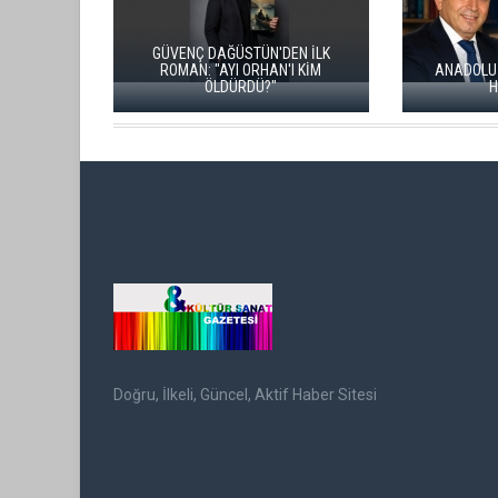
GÜVENÇ DAĞÜSTÜN'DEN İLK
ROMAN: "AYI ORHAN'I KİM
ANADOLU BÜYÜK BIR INSANLIK
ÖLDÜRDÜ?"
HAFIZASIDIR
Doğru, İlkeli, Güncel, Aktif Haber Sitesi