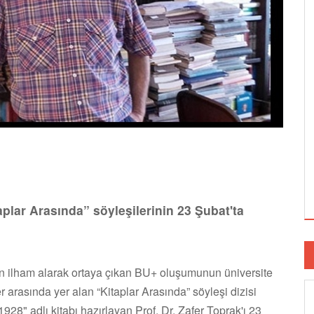
plar Arasında” söyleşilerinin 23 Şubat'ta
dan ilham alarak ortaya çıkan BU+ oluşumunun üniversite
 arasında yer alan “Kitaplar Arasında” söyleşi dizisi
28" adlı kitabı hazırlayan Prof. Dr. Zafer Toprak'ı 23