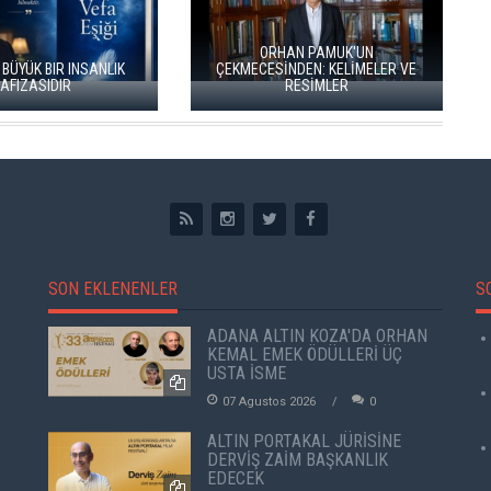
ORHAN PAMUK'UN
ÇEKMECESİNDEN: KELİMELER VE
RESİMLER
İKİ KİTAP VE BİTMEYE
SON EKLENENLER
S
ADANA ALTIN KOZA'DA ORHAN
KEMAL EMEK ÖDÜLLERİ ÜÇ
USTA İSME
07 Agustos 2026
0
ALTIN PORTAKAL JÜRİSİNE
DERVİŞ ZAİM BAŞKANLIK
EDECEK