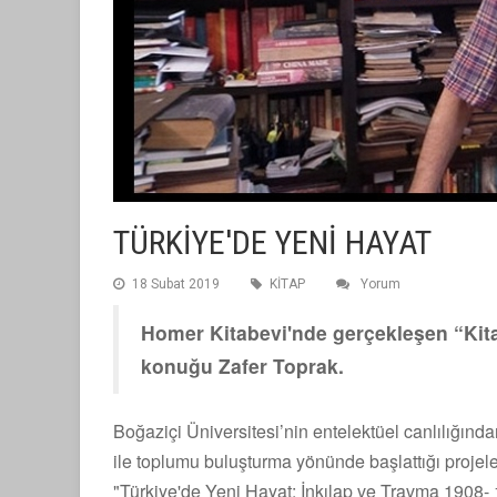
TÜRKİYE'DE YENİ HAYAT
18 Subat 2019
KİTAP
Yorum
Homer Kitabevi'nde gerçekleşen “Kita
konuğu Zafer Toprak.
Boğaziçi Üniversitesi’nin entelektüel canlılığın
ile toplumu buluşturma yönünde başlattığı projeler
"Türkiye'de Yeni Hayat: İnkılap ve Travma 1908- 19