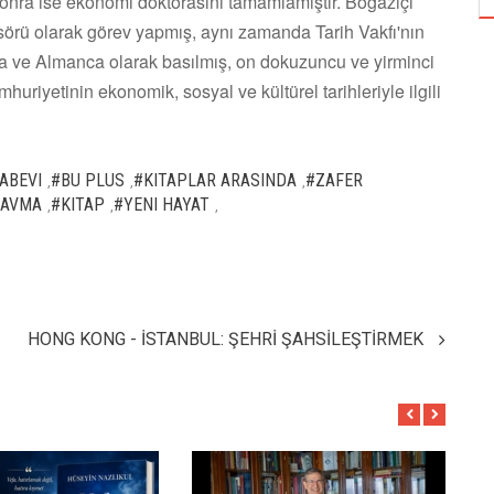
sonra ise ekonomi doktorasını tamamlamıştır. Boğaziçi
sörü olarak görev yapmış, aynı zamanda Tarih Vakfı'nın
zca ve Almanca olarak basılmış, on dokuzuncu ve yirminci
riyetinin ekonomik, sosyal ve kültürel tarihleriyle ilgili
ABEVI
#BU PLUS
#KITAPLAR ARASINDA
#ZAFER
,
,
,
RAVMA
#KITAP
#YENI HAYAT
,
,
,
HONG KONG - İSTANBUL: ŞEHRİ ŞAHSİLEŞTİRMEK