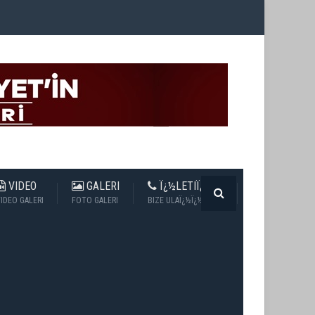
VIDEO
GALERI
Ï¿½LETIÏ¿½IM
IDEO GALERI
FOTO GALERI
BIZE ULAÏ¿½Ï¿½N