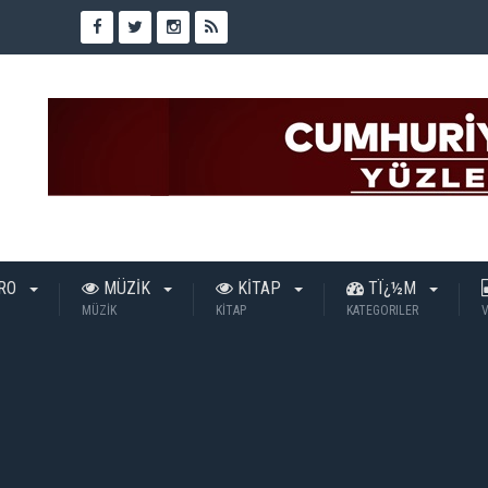
TRO
MÜZİK
KİTAP
TÏ¿½M
MÜZİK
KİTAP
KATEGORILER
V