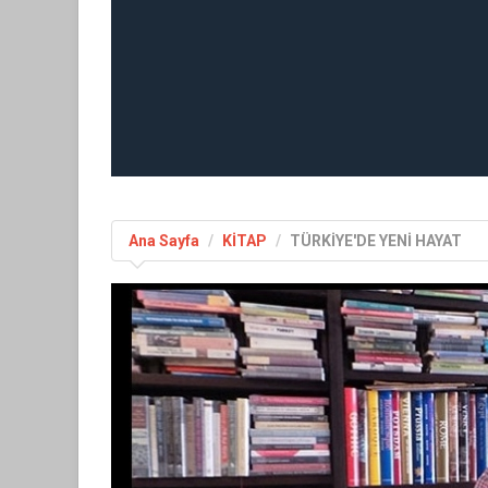
Ana Sayfa
KİTAP
TÜRKİYE'DE YENİ HAYAT