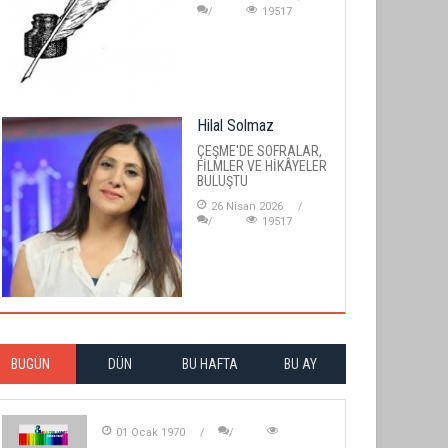
19517
Hilal Solmaz
ÇEŞME'DE SOFRALAR,
FİLMLER VE HİKÂYELER
BULUŞTU
26 Nisan 2026
19517
BUGÜN
DÜN
BU HAFTA
BU AY
01 Ocak 1970