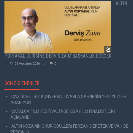
ALTIN
PORTAKAL JÜRİSİNE DERVİŞ ZAİM BAŞKANLIK EDECEK
05 Agustos 2026
0
SON EKLENENLER
CAS ÜCRETSİZ KONSERVATUVARLA SAHNENİN YENİ YÜZLERİ
ARANIYOR
ÇATALCA FİLM FESTİVALİ'NDE KISA FİLM FİNALİSTLERİ
AÇIKLANDI
ALTIN KOZA'NIN ONUR ÖDÜLLERİ FERZAN ÖZPETEK VE VAHİDE
PERÇİN'İN