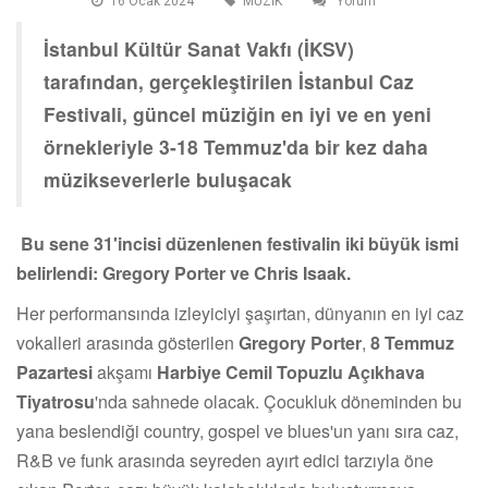
16 Ocak 2024
MÜZİK
Yorum
İstanbul Kültür Sanat Vakfı (İKSV)
tarafından, gerçekleştirilen İstanbul Caz
Festivali, güncel müziğin en iyi ve en yeni
örnekleriyle 3-18 Temmuz'da bir kez daha
müzikseverlerle buluşacak
Bu sene 31'incisi düzenlenen festivalin iki büyük ismi
belirlendi: Gregory Porter ve Chris Isaak.
Her performansında izleyiciyi şaşırtan, dünyanın en iyi caz
vokalleri arasında gösterilen
Gregory Porter
,
8 Temmuz
Pazartesi
akşamı
Harbiye Cemil Topuzlu Açıkhava
Tiyatrosu
'nda sahnede olacak. Çocukluk döneminden bu
yana beslendiği country, gospel ve blues'un yanı sıra caz,
R&B ve funk arasında seyreden ayırt edici tarzıyla öne