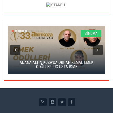
A
SİNEMA
K
ADANA ALTIN KOZA'DA ORHAN KEMAL EMEK
A
ÖDÜLLERİ ÜÇ USTA İSME