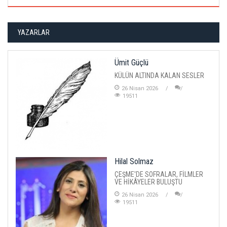
YAZARLAR
Ümit Güçlü
KÜLÜN ALTINDA KALAN SESLER
26 Nisan 2026
19511
Hilal Solmaz
ÇEŞME'DE SOFRALAR, FİLMLER
VE HİKÂYELER BULUŞTU
26 Nisan 2026
19511