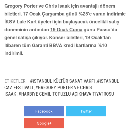
Gregory Porter ve Chris Isaak için avantajlı dönem
biletleri, 17 Ocak Çarşamba
günü %25'e varan indirimle
İKSV Lale Kart üyeleri için başlayacak öncelikli satış
döneminin ardından
19 Ocak Cuma
günü Passo'da
genel satışa çıkıyor. Konser biletleri, 19 Ocak'tan
itibaren tüm Garanti BBVA kredi kartlarına %10
indirimli.
ETIKETLER :
#İSTANBUL KÜLTÜR SANAT VAKFI
#İSTANBUL
,
CAZ FESTIVALI
#GREGORY PORTER VE CHRIS
,
ISAAK
#HARBIYE CEMIL TOPUZLU AÇIKHAVA TIYATROSU
,
,
Facebook
Twitter
Google+
WhatsApp