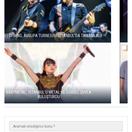
MODERN METALİN ÖNCÜSÜ TRİVİUM İSTANBUL'A GELİYOR
SOUND OF EUROPE BEŞİNCİ YILINDA İSTANBUL, ANKARA VE
İZMİR'DE