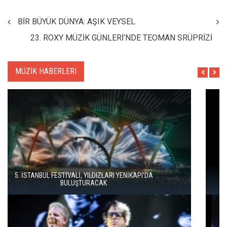
BİR BÜYÜK DÜNYA: AŞIK VEYSEL
23. ROXY MÜZİK GÜNLERİ’NDE TEOMAN SRÜPRİZİ
MÜZİK HABERLERI
İSTANBUL MÜZİK FESTİVALİ'NDE TURGAY ERDENER'DEN
"KÖROĞLU" ÇAĞRISI