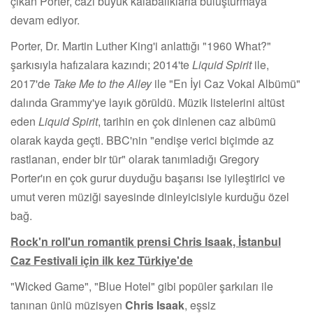
çıkan Porter, cazı büyük kalabalıklarla buluşturmaya
devam ediyor.
Porter, Dr. Martin Luther King'i anlattığı "1960 What?"
şarkısıyla hafızalara kazındı; 2014'te
Liquid Spirit
ile,
2017'de
Take Me to the Alley
ile "En İyi Caz Vokal Albümü"
dalında Grammy'ye layık görüldü. Müzik listelerini altüst
eden
Liquid Spirit
, tarihin en çok dinlenen caz albümü
olarak kayda geçti. BBC'nin "endişe verici biçimde az
rastlanan, ender bir tür" olarak tanımladığı Gregory
Porter'ın en çok gurur duyduğu başarısı ise iyileştirici ve
umut veren müziği sayesinde dinleyicisiyle kurduğu özel
bağ.
Rock'n roll'un romantik prensi Chris Isaak, İstanbul
Caz Festivali için ilk kez Türkiye'de
"Wicked Game", "Blue Hotel" gibi popüler şarkıları ile
tanınan ünlü müzisyen
Chris Isaak
, eşsiz