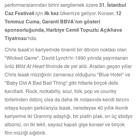
performanslarından birini sergilemek üzere
31. İstanbul
Caz Festivali
için
ilk kez
ülkemize geliyor. Konser,
12
Temmuz Cuma, Garanti BBVA'nın gösteri
sponsorluğunda, Harbiye Cemil Topuzlu Açıkhava
Tiyatrosu
'nda.
Chris Isaak'ın kariyerinde önemli bir dönüm noktası olan
"Wicked Game", David Lynch'in 1990 yılında yayımlanan
ünlü
Wild At Heart
filminde de yer aldı. Aradan geçen yıllar
Chris Isaak müziğinin zamansız olduğunu "Blue Hotel" ve
"Baby Did A Bad Bad Thing" gibi hitlerle birçok defa
kanıtladı. Rock, rockabilly, soul, folk, pop ve country
türlerinden ödünç olsa da daha ilk notasında kendi tarzını
ortaya koyan şarkılarıyla Isaak, neredeyse 40 yıllık ikonik
kariyerine iki Grammy adaylığı, bir platin plak, on üç stüdyo
albümü, on iki tekli, sayısız kapalı gişe konser ve birçok
film müziği sığdırdı.