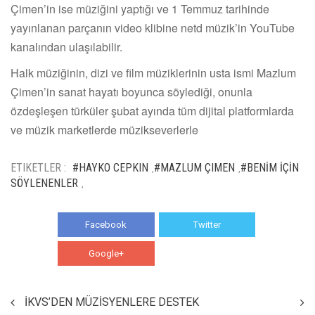
Çimen’in ise müziğini yaptığı ve 1 Temmuz tarihinde
yayınlanan parçanın video klibine netd müzik’in YouTube
kanalından ulaşılabilir.
Halk müziğinin, dizi ve film müziklerinin usta ismi Mazlum
Çimen’in sanat hayatı boyunca söylediği, onunla
özdeşleşen türküler şubat ayında tüm dijital platformlarda
ve müzik marketlerde müzikseverlerle
ETIKETLER :
#HAYKO CEPKIN
#MAZLUM ÇIMEN
#BENİM İÇİN
,
,
SÖYLENENLER
,
Facebook
Twitter
Google+
WhatsApp
İKVS’DEN MÜZİSYENLERE DESTEK