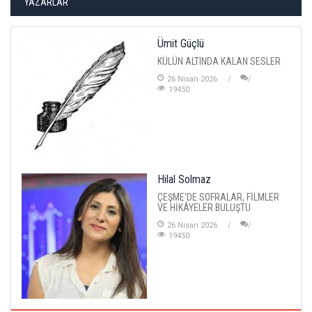
YAZARLAR
Ümit Güçlü
KÜLÜN ALTINDA KALAN SESLER
26 Nisan 2026
19450
Hilal Solmaz
ÇEŞME'DE SOFRALAR, FİLMLER
VE HİKÂYELER BULUŞTU
26 Nisan 2026
19450