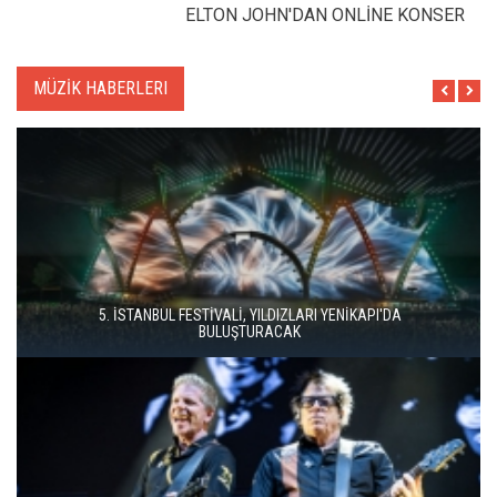
ELTON JOHN'DAN ONLİNE KONSER
MÜZİK HABERLERI
İSTANBUL MÜZİK FESTİVALİ'NDE TURGAY ERDENER'DEN
"KÖROĞLU" ÇAĞRISI