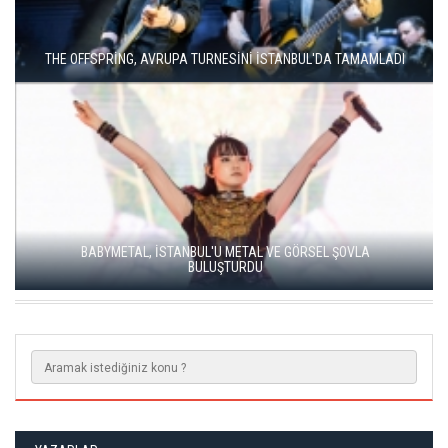
MODERN METALİN ÖNCÜSÜ TRİVİUM İSTANBUL'A GELİYOR
SOUND OF EUROPE BEŞİNCİ YILINDA İSTANBUL, ANKARA VE
İZMİR'DE