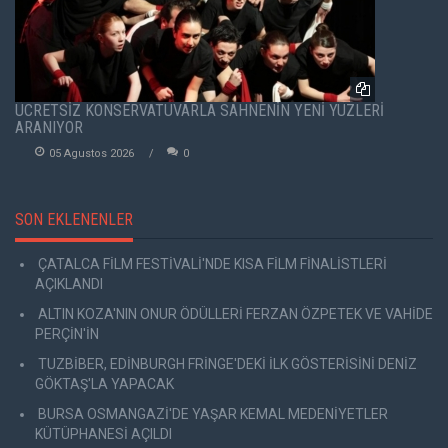
ÜCRETSİZ KONSERVATUVARLA SAHNENİN YENİ YÜZLERİ
ARANIYOR
05 Agustos 2026
0
SON EKLENENLER
ÇATALCA FİLM FESTİVALİ'NDE KISA FİLM FİNALİSTLERİ
AÇIKLANDI
ALTIN KOZA'NIN ONUR ÖDÜLLERİ FERZAN ÖZPETEK VE VAHİDE
PERÇİN'İN
TUZBİBER, EDİNBURGH FRİNGE'DEKİ İLK GÖSTERİSİNİ DENİZ
GÖKTAŞ'LA YAPACAK
BURSA OSMANGAZİ'DE YAŞAR KEMAL MEDENİYETLER
KÜTÜPHANESİ AÇILDI