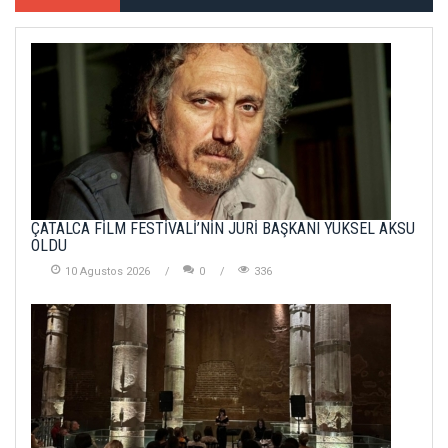
ÇATALCA FİLM FESTİVALİ’NİN JÜRİ BAŞKANI YÜKSEL AKSU
OLDU
10 Agustos 2026
0
336