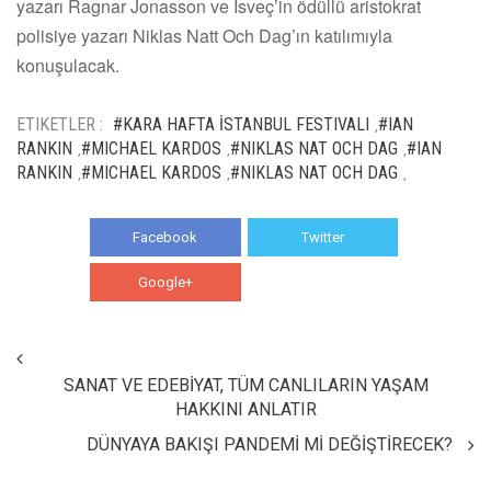
yazarı Ragnar Jonasson ve İsveç’in ödüllü aristokrat
polisiye yazarı Niklas Natt Och Dag’ın katılımıyla
konuşulacak.
ETIKETLER :
#KARA HAFTA İSTANBUL FESTIVALI
#IAN
,
RANKIN
#MICHAEL KARDOS
#NIKLAS NAT OCH DAG
#IAN
,
,
,
RANKIN
#MICHAEL KARDOS
#NIKLAS NAT OCH DAG
,
,
,
Facebook
Twitter
Google+
WhatsApp
SANAT VE EDEBİYAT, TÜM CANLILARIN YAŞAM
HAKKINI ANLATIR
DÜNYAYA BAKIŞI PANDEMİ Mİ DEĞİŞTİRECEK?