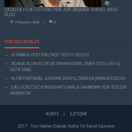
ÇATALCA FİLM FESTİVALİ’NİN JÜRİ BAŞKANI YÜKSEL AKSU
OLDU
10 Agustos 2026
0
SON EKLENENLER
İSTANBUL FESTİVALİ’NDE TIËSTO GECESİ
ADANA ALTIN KOZA'DA ORHAN KEMAL EMEK ÖDÜLLERİ ÜÇ
USTA İSME
ALTIN PORTAKAL JÜRİSİNE DERVİŞ ZAİM BAŞKANLIK EDECEK
CAS ÜCRETSİZ KONSERVATUVARLA SAHNENİN YENİ YÜZLERİ
ARANIYOR
KÜNYE
İLETİŞİM
2017 - Tüm Hakları Saklıdır. Kültür Ve Sanat Gazetesi