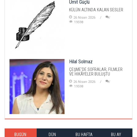
Ümit Güçlü
KÜLÜN ALTINDA KALAN SESLER
26 Nisan 2026
19598
Hilal Solmaz
ÇEŞME'DE SOFRALAR, FİLMLER
VE HİKÂYELER BULUŞTU
26 Nisan 2026
19598
BUGÜN
DÜN
BU HAFTA
BU AY