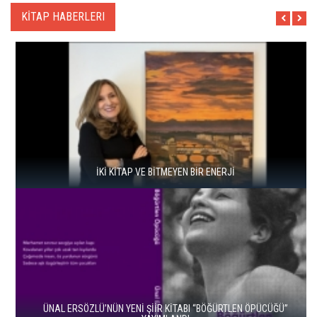
KİTAP HABERLERI
İKİ KİTAP VE BİTMEYEN BİR ENERJİ
ÜNAL ERSÖZLÜ’NÜN YENİ ŞİİR KİTABI “BÖĞÜRTLEN ÖPÜCÜĞÜ”