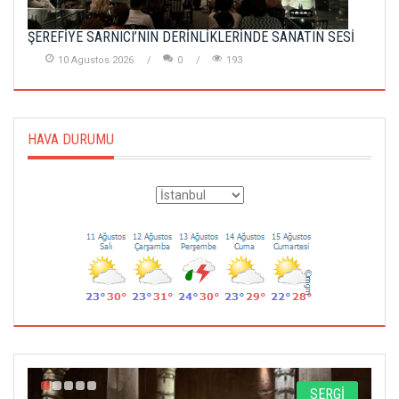
ŞEREFİYE SARNICI’NIN DERİNLİKLERİNDE SANATIN SESİ
10 Agustos 2026
0
193
HAVA DURUMU
A
SERGİ