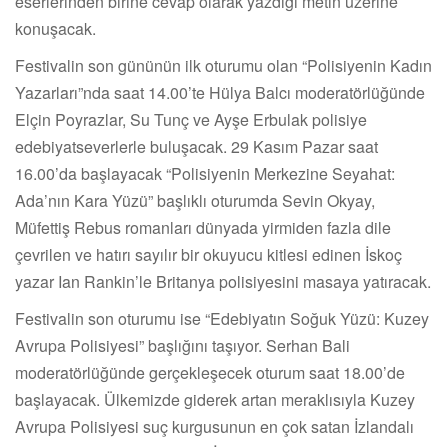
eserlerinden birine cevap olarak yazdığı metin üzerine
konuşacak.
Festivalin son gününün ilk oturumu olan “Polisiyenin Kadın
Yazarları”nda saat 14.00’te Hülya Balcı moderatörlüğünde
Elçin Poyrazlar, Su Tunç ve Ayşe Erbulak polisiye
edebiyatseverlerle buluşacak. 29 Kasım Pazar saat
16.00’da başlayacak “Polisiyenin Merkezine Seyahat:
Ada’nın Kara Yüzü” başlıklı oturumda Sevin Okyay,
Müfettiş Rebus romanları dünyada yirmiden fazla dile
çevrilen ve hatırı sayılır bir okuyucu kitlesi edinen İskoç
yazar Ian Rankin’le Britanya polisiyesini masaya yatıracak.
Festivalin son oturumu ise “Edebiyatın Soğuk Yüzü: Kuzey
Avrupa Polisiyesi” başlığını taşıyor. Serhan Bali
moderatörlüğünde gerçekleşecek oturum saat 18.00’de
başlayacak. Ülkemizde giderek artan meraklısıyla Kuzey
Avrupa Polisiyesi suç kurgusunun en çok satan İzlandalı