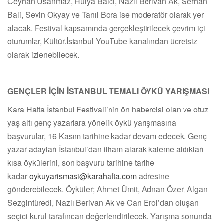
Ceyhan Usanmaz, Hülya Balcı, Nazlı Berivan Ak, Serhan
Bali, Sevin Okyay ve Tanıl Bora ise moderatör olarak yer
alacak. Festival kapsamında gerçekleştirilecek çevrim içi
oturumlar, Kültür.İstanbul YouTube kanalından ücretsiz
olarak izlenebilecek.
GENÇLER İÇİN İSTANBUL TEMALI ÖYKÜ YARIŞMASI
Kara Hafta İstanbul Festivali’nin ön habercisi olan ve otuz
yaş altı genç yazarlara yönelik öykü yarışmasına
başvurular, 16 Kasım tarihine kadar devam edecek. Genç
yazar adayları İstanbul’dan ilham alarak kaleme aldıkları
kısa öykülerini, son başvuru tarihine tarihe
kadar
oykuyarismasi@karahafta.com
adresine
gönderebilecek. Öyküler; Ahmet Ümit, Adnan Özer, Algan
Sezgintüredi, Nazlı Berivan Ak ve Can Erol’dan oluşan
seçici kurul tarafından değerlendirilecek. Yarışma sonunda