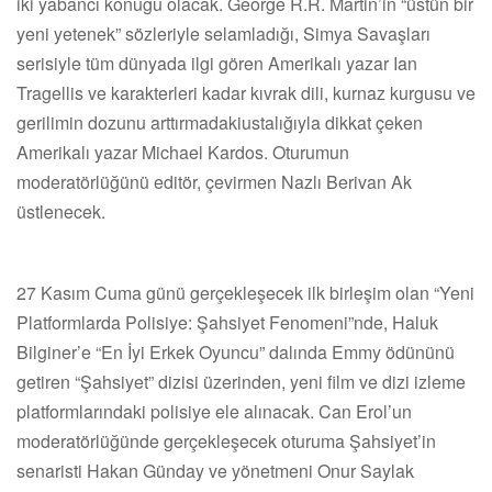
iki yabancı konuğu olacak. George R.R. Martin’in “üstün bir
yeni yetenek” sözleriyle selamladığı, Simya Savaşları
serisiyle tüm dünyada ilgi gören Amerikalı yazar Ian
Tragellis ve karakterleri kadar kıvrak dili, kurnaz kurgusu ve
gerilimin dozunu arttırmadakiustalığıyla dikkat çeken
Amerikalı yazar Michael Kardos. Oturumun
moderatörlüğünü editör, çevirmen Nazlı Berivan Ak
üstlenecek.
27 Kasım Cuma günü gerçekleşecek ilk birleşim olan “Yeni
Platformlarda Polisiye: Şahsiyet Fenomeni”nde, Haluk
Bilginer’e “En İyi Erkek Oyuncu” dalında Emmy ödününü
getiren “Şahsiyet” dizisi üzerinden, yeni film ve dizi izleme
platformlarındaki polisiye ele alınacak. Can Erol’un
moderatörlüğünde gerçekleşecek oturuma Şahsiyet’in
senaristi Hakan Günday ve yönetmeni Onur Saylak