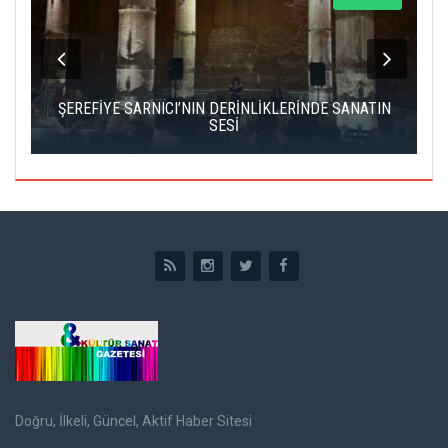
IK
ŞEREFİYE SARNICI’NIN DERİNLİKLERİNDE SANATIN
Ç
SESİ
Doğru, İlkeli, Güncel, Aktif Haber Sitesi