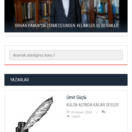
RIZA SÖNMEZ: ‘ANADOLU, SANILDIĞINDAN ÇOK DAHA VEGAN"
YAZARLAR
Ümit Güçlü
KÜLÜN ALTINDA KALAN SESLER
26 Nisan 2026
19537