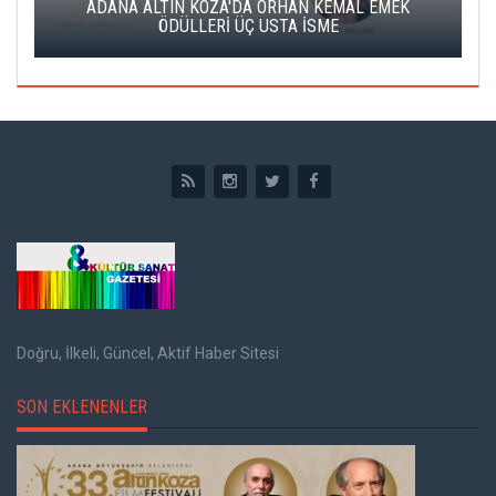
K
ADANA ALTIN KOZA'DA ORHAN KEMAL EMEK
A
ÖDÜLLERİ ÜÇ USTA İSME
Doğru, İlkeli, Güncel, Aktif Haber Sitesi
SON EKLENENLER