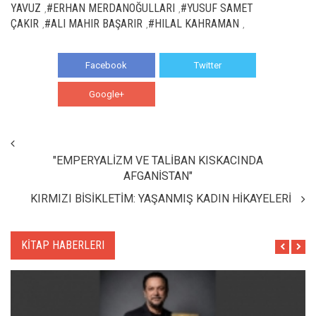
YAVUZ
#ERHAN MERDANOĞULLARI
#YUSUF SAMET
,
,
ÇAKIR
#ALI MAHIR BAŞARIR
#HILAL KAHRAMAN
,
,
,
Facebook
Twitter
Google+
WhatsApp
"EMPERYALİZM VE TALİBAN KISKACINDA
AFGANİSTAN"
KIRMIZI BİSİKLETİM: YAŞANMIŞ KADIN HİKAYELERİ
KİTAP HABERLERI