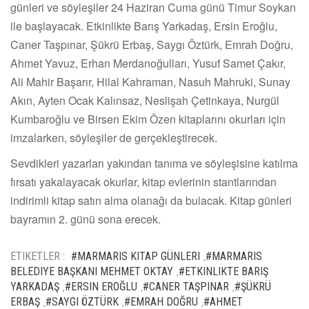
günleri ve söyleşiler 24 Haziran Cuma günü Timur Soykan
ile başlayacak. Etkinlikte Barış Yarkadaş, Ersin Eroğlu,
Caner Taşpınar, Şükrü Erbaş, Saygı Öztürk, Emrah Doğru,
Ahmet Yavuz, Erhan Merdanoğulları, Yusuf Samet Çakır,
Ali Mahir Başarır, Hilal Kahraman, Nasuh Mahruki, Sunay
Akın, Ayten Ocak Kalınsaz, Neslişah Çetinkaya, Nurgül
Kumbaroğlu ve Birsen Ekim Özen kitaplarını okurları için
imzalarken, söyleşiler de gerçekleştirecek.
Sevdikleri yazarları yakından tanıma ve söyleşisine katılma
fırsatı yakalayacak okurlar, kitap evlerinin stantlarından
indirimli kitap satın alma olanağı da bulacak. Kitap günleri
bayramın 2. günü sona erecek.
ETIKETLER :
#MARMARIS KITAP GÜNLERI
#MARMARIS
,
BELEDIYE BAŞKANI MEHMET OKTAY
#ETKINLIKTE BARIŞ
,
YARKADAŞ
#ERSIN EROĞLU
#CANER TAŞPINAR
#ŞÜKRÜ
,
,
,
ERBAŞ
#SAYGI ÖZTÜRK
#EMRAH DOĞRU
#AHMET
,
,
,