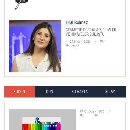
Hilal Solmaz
ÇEŞME'DE SOFRALAR, FİLMLER
VE HİKÂYELER BULUŞTU
26 Nisan 2026
19537
BUGÜN
DÜN
BU HAFTA
BU AY
01 Ocak 1970