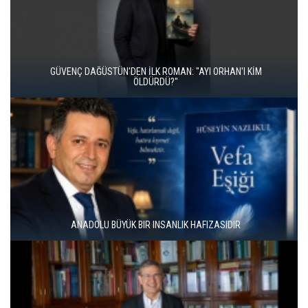
İKİ KİTAP VE BİTMEYEN BİR ENERJİ
ÜNAL ERSÖZLÜ’NÜN YENİ ŞİİR KİTABI “BÖĞÜRTLEN ÖPÜCÜĞÜ”
YAYIMLANDI