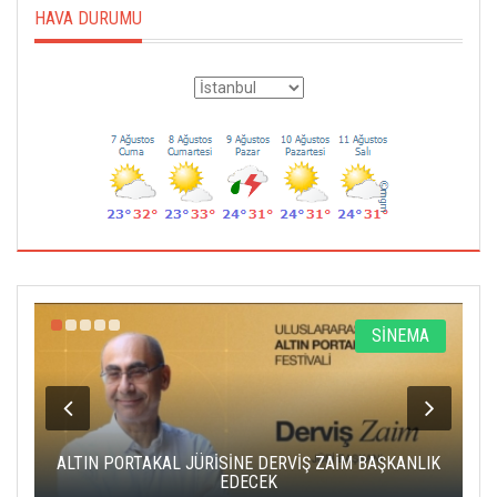
HAVA DURUMU
R
SİNEMA
ALTIN PORTAKAL JÜRİSİNE DERVİŞ ZAİM BAŞKANLIK
C
EDECEK