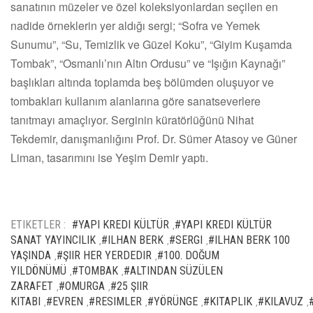
sanatının müzeler ve özel koleksiyonlardan seçilen en
nadide örneklerin yer aldığı sergi; “Sofra ve Yemek
Sunumu”, “Su, Temizlik ve Güzel Koku”, “Giyim Kuşamda
Tombak”, “Osmanlı’nın Altın Ordusu” ve “Işığın Kaynağı”
başlıkları altında toplamda beş bölümden oluşuyor ve
tombakları kullanım alanlarına göre sanatseverlere
tanıtmayı amaçlıyor. Serginin küratörlüğünü Nihat
Tekdemir, danışmanlığını Prof. Dr. Sümer Atasoy ve Güner
Liman, tasarımını ise Yeşim Demir yaptı.
ETIKETLER :
#YAPI KREDI KÜLTÜR
#YAPI KREDI KÜLTÜR
,
SANAT YAYINCILIK
#ILHAN BERK
#SERGI
#ILHAN BERK 100
,
,
,
YAŞINDA
#ŞIIR HER YERDEDIR
#100. DOĞUM
,
,
YILDÖNÜMÜ
#TOMBAK
#ALTINDAN SÜZÜLEN
,
,
ZARAFET
#OMURGA
#25 ŞIIR
,
,
KITABI
#EVREN
#RESIMLER
#YÖRÜNGE
#KITAPLIK
#KILAVUZ
,
,
,
,
,
,