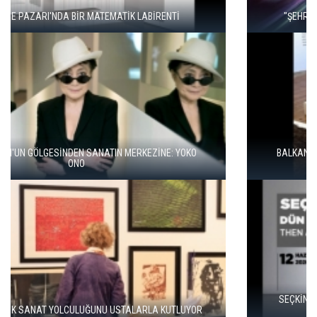
"ŞEHRİ BİZ ÖĞRENMİYORUZ, TELEFONUMUZ ÖĞRENİYOR"
BALKANLAR'DAN ALÇITEPE'YE GÖÇÜN HİKAYESİ: "KÖK HALI"
SERGİSİ AÇILDI
SEÇKİN PİRİM İLE ŞEREFİYE SARNICI'NDA "DÜN İLE BUGÜN"
SERGİSİ