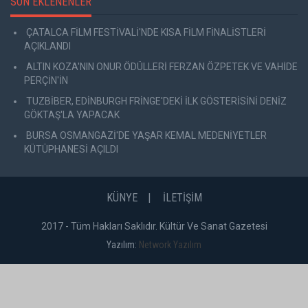
SON EKLENENLER
ÇATALCA FİLM FESTİVALİ'NDE KISA FİLM FİNALİSTLERİ
AÇIKLANDI
ALTIN KOZA'NIN ONUR ÖDÜLLERİ FERZAN ÖZPETEK VE VAHİDE
PERÇİN'İN
TUZBİBER, EDİNBURGH FRİNGE'DEKİ İLK GÖSTERİSİNİ DENİZ
GÖKTAŞ'LA YAPACAK
BURSA OSMANGAZİ'DE YAŞAR KEMAL MEDENİYETLER
KÜTÜPHANESİ AÇILDI
KÜNYE
İLETİŞİM
2017 - Tüm Hakları Saklıdır. Kültür Ve Sanat Gazetesi
Yazılım:
Network Yazılım