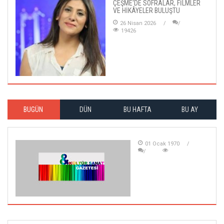
ÇEŞME'DE SOFRALAR, FİLMLER
VE HİKÂYELER BULUŞTU
26 Nisan 2026
19426
BUGÜN
DÜN
BU HAFTA
BU AY
01 Ocak 1970