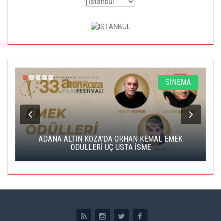
A
SİNEMA
K
ADANA ALTIN KOZA'DA ORHAN KEMAL EMEK
A
ÖDÜLLERİ ÜÇ USTA İSME