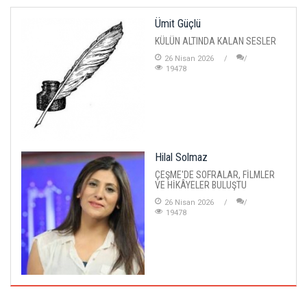
Ümit Güçlü
KÜLÜN ALTINDA KALAN SESLER
26 Nisan 2026
19478
Hilal Solmaz
ÇEŞME'DE SOFRALAR, FİLMLER
VE HİKÂYELER BULUŞTU
26 Nisan 2026
19478