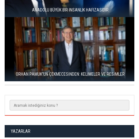
ÜNAL ERSÖZLÜ’NÜN YENİ ŞİİR KİTABI “BÖĞÜRTLEN ÖPÜCÜĞÜ”
YAYIMLANDI
RIZA SÖNMEZ: ‘ANADOLU, SANILDIĞINDAN ÇOK DAHA VEGAN"
YAZARLAR