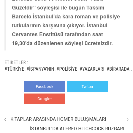
Güzeldir" söyleşisi ile bugün Taksim
Barcelo İstanbul'da kara roman ve polisiye
tutkularının karşısına çıkıyor. İstanbul
Cervantes Enstitüsü tarafından saat
19,30'da düzenlenen söyleşi ücretsizdir.
ETIKETLER :
#TÜRKİYE
#İSPANYA'NIN
#POLİSİYE
#YAZARLARI
#BİRARADA
,
,
,
,
,
Facebook
Twitter
Google+
WhatsApp
KİTAPLAR ARASINDA HOMER BULUŞMALARI
İSTANBUL'DA ALFRED HITCHCOCK RÜZGARI