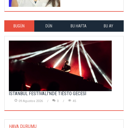
BUGÜN
DÜN
BU HAFTA
BU AY
İSTANBUL FESTİVALİ’NDE TIËSTO GECESİ
09 Agustos 2026
0
45
HAVA DURUMU