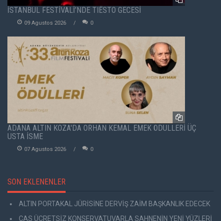
İSTANBUL FESTİVALİ’NDE TIËSTO GECESİ
09 Agustos 2026
0
ADANA ALTIN KOZA'DA ORHAN KEMAL EMEK ÖDÜLLERİ ÜÇ
USTA İSME
07 Agustos 2026
0
SON EKLENENLER
ALTIN PORTAKAL JÜRİSİNE DERVİŞ ZAİM BAŞKANLIK EDECEK
CAS ÜCRETSİZ KONSERVATUVARLA SAHNENİN YENİ YÜZLERİ