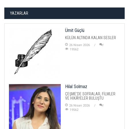
YAZARLAR
Ümit Güçlü
KÜLÜN ALTINDA KALAN SESLER
26 Nisan 2026
19562
Hilal Solmaz
ÇEŞME'DE SOFRALAR, FİLMLER
VE HİKÂYELER BULUŞTU
26 Nisan 2026
19562