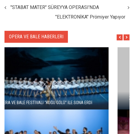
"STABAT MATER" SÜREYYA OPERASI'NDA
"ELEKTRONİKA" Prömiyer Yapıyor
OPERA VE BALE HABERLERI
ZARAFETİN AŞKIN VE TUTKUNUN DANSI: KUĞU GÖLÜ YENİDEN
SAHNEDE