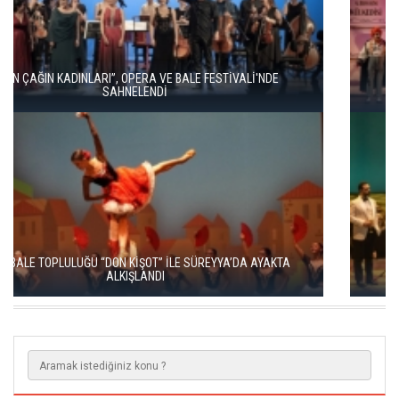
16. ULUSLARARASI İSTANBUL OPERA VE BALE FESTİVALİ
“KÜLKEDİSİ” İLE BAŞLADI
LA TRAVİATA, SAHNEDE BÜYÜLEYİCİ BİR GECE YARATTI