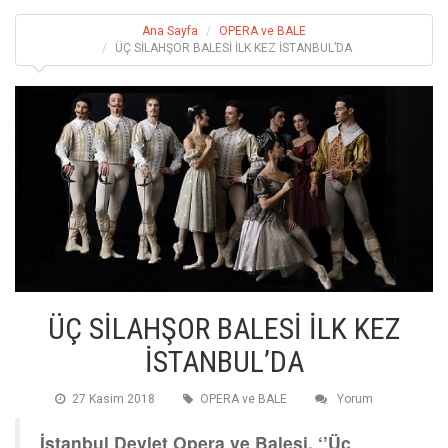
Ana Sayfa
OPERA ve BALE
ÜÇ SİLAHŞOR BALESİ İLK KEZ İSTANBUL’DA
ÜÇ SİLAHŞOR BALESİ İLK KEZ
İSTANBUL’DA
27 Kasim 2018
OPERA ve BALE
Yorum
İstanbul Devlet Opera ve Balesi, ‘’Üç