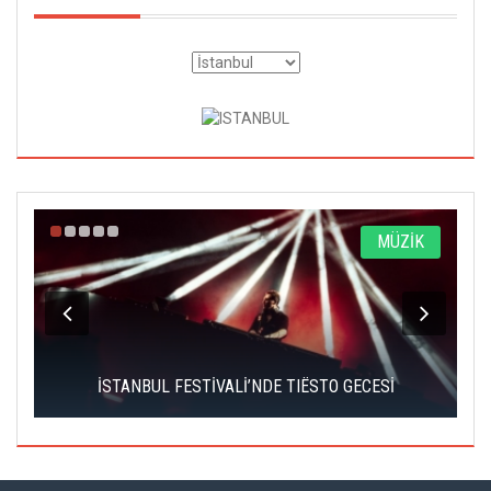
A
MÜZİK
İSTANBUL FESTİVALİ’NDE TIËSTO GECESİ