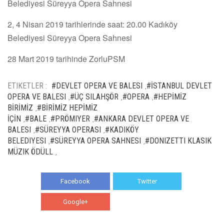
Belediyesi Süreyya Opera Sahnesi
2, 4 Nisan 2019 tarihlerinde saat: 20.00 Kadıköy
Belediyesi Süreyya Opera Sahnesi
28 Mart 2019 tarihinde ZorluPSM
ETIKETLER :
#DEVLET OPERA VE BALESI
#İSTANBUL DEVLET
,
OPERA VE BALESI
#ÜÇ SILAHŞÖR
#OPERA
#HEPİMİZ
,
,
,
BİRİMİZ
#BİRİMİZ HEPİMİZ
,
İÇİN
#BALE
#PRÖMIYER
#ANKARA DEVLET OPERA VE
,
,
,
BALESI
#SÜREYYA OPERASI
#KADIKÖY
,
,
BELEDIYESI
#SÜREYYA OPERA SAHNESI
#DONIZETTI KLASIK
,
,
MÜZIK ÖDÜLL
,
Facebook
Twitter
Google+
WhatsApp