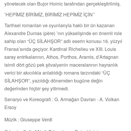
yönetecek olan Bujor Hoinic tarafından gerçekleştirilmiş.
’HEPİMİZ BİRİMİZ, BİRİMİZ HEPİMİZ İÇİN’’
Tarihsel romanları ve oyunlarıyla haklı bir ün kazanan
Alexandre Dumas (père) ’nın yükselişinde en önemli role
sahip olan “ÜÇ SİLAHŞOR” adlı eserin konusu 16. yüzyıl
Fransa’sında geçiyor. Kardinal Richelieu ve XIII. Louis
saray entrikalarının, Athos, Porthos, Aramis, d’Artagnan
isimli dört gözü pek şövalyenin maceralarının hayranlık
verici bir akıcılıkla anlatıldığı romans tarzındaki “ÜÇ
SİLAHŞOR”, yazıldığı dönemden bugüne değin
değerinden hiçbir şey yitirmedi.
Senaryo ve Koreografi : G. Armağan Davran - A. Volkan
Ersoy
Müzik : Giuseppe Verdi