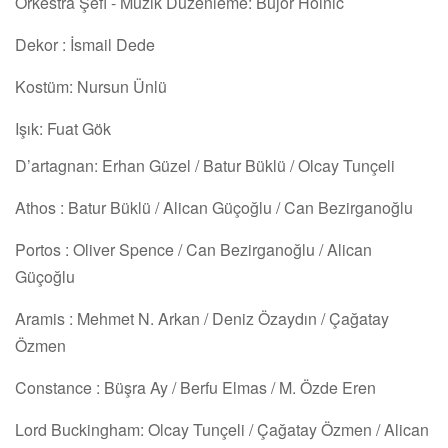
Orkestra Şefi - Müzik Düzenleme: Bujor Hoinic
Dekor : İsmail Dede
Kostüm: Nursun Ünlü
Işık: Fuat Gök
D’artagnan: Erhan Güzel / Batur Büklü / Olcay Tunçeli
Athos : Batur Büklü / Alican Güçoğlu / Can Bezirganoğlu
Portos : Oliver Spence / Can Bezirganoğlu / Alican
Güçoğlu
Aramis : Mehmet N. Arkan / Deniz Özaydın / Çağatay
Özmen
Constance : Büşra Ay / Berfu Elmas / M. Özde Eren
Lord Buckingham: Olcay Tunçeli / Çağatay Özmen / Alican