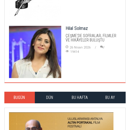
Hilal Solmaz
ÇEŞME'DE SOFRALAR, FİLMLER
VE HİKÂYELER BULUŞTU
26 Nisan 2026
19414
BUGÜN
DÜN
BU HAFTA
BU AY