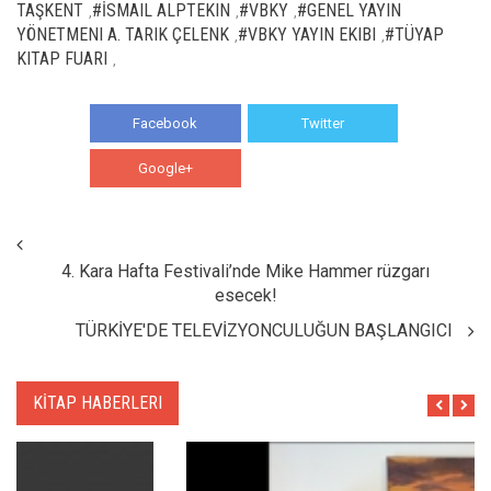
TAŞKENT
#İSMAIL ALPTEKIN
#VBKY
#GENEL YAYIN
,
,
,
YÖNETMENI A. TARIK ÇELENK
#VBKY YAYIN EKIBI
#TÜYAP
,
,
KITAP FUARI
,
Facebook
Twitter
Google+
WhatsApp
4. Kara Hafta Festivali’nde Mike Hammer rüzgarı
esecek!
TÜRKİYE'DE TELEVİZYONCULUĞUN BAŞLANGICI
KİTAP HABERLERI