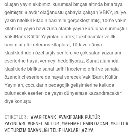
oluşan yayın ekibimiz, kurumsal bir çatı altında bir araya
gelmiştir. 6 aydır olağanüstü çabayla çalışan VBKY, 20’ye
yakın nitelikli kitabın basımını gerçekleştirmiş, 100’e yakın
kitabı da yayın havuzuna alarak yayın kuruluna sunmuştur.
VakıfBank Kültür Yayınları olarak; tıpkıbasımlar ve ilk
basımlar gibi referans kitaplara, Türk ve dünya
klasiklerinden özel arşiv serilere ve çok satan yazarların
eserlerine hayat vermeyi hedefliyoruz. Sanat alanında,
klasiklerle birlikte sanat tarihi incelemelerini ve sanata
özendirici eserlere de hayat verecek VakıfBank Kültür
Yayınları, çocukların pedagojik gelişimlerine katkıda
bulunacak eserleri de yayın dünyamıza kazandıracaktır”
diye konuştu.
ETIKETLER :
#VAKIFBANK
#VAKIFBANK KÜLTÜR
,
YAYINLARI
#GENEL MÜDÜR
#MEHMET EMIN ÖZCAN
#KÜLTÜR
,
,
,
VE TURIZM BAKANLIĞI TELIF HAKLARI
#ZIYA
,