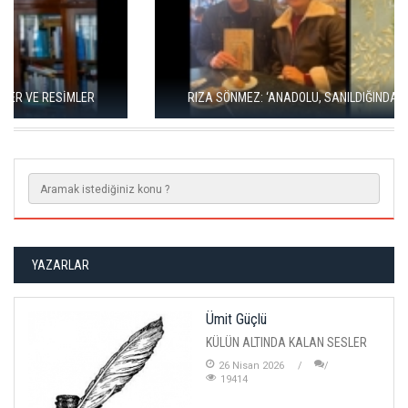
RIZA SÖNMEZ: ‘ANADOLU, SANILDIĞINDAN ÇOK DAHA VEGAN"
YAZARLAR
Ümit Güçlü
KÜLÜN ALTINDA KALAN SESLER
26 Nisan 2026
19414