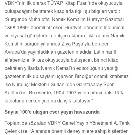
VBKY’nin ilk olarak TÜYAP Kitap Fuarı’nda okuyucuyla
buluşacağını belirterek kitaplarla ilgili şu bilgileri verdi:
“Sürgünde Muhalefet: Namık Kemal'in Hürriyet Gazetesi
1868-1869" önemli bir eser. Hürriyet, dönemin toplumsal
ve siyasal görüşlerini genişçe aktaran, fikir adamı Namık
Kemal’in sürgün yıllarında Ziya Paşa’yla beraber
Avrupa’da yayınladıkları gazetenin adıdır. Latin harfli
alfabemizle ilk kez okuyucuyla buluşacak birinci kitap,
belirtilen yıllarda Namık Kemal’in editörlüğünü yaptığı
gazetenin ilk 50 sayısını içeriyor. Bir diğer önemli kitabımız
ise Kuruluş: Mekteb-i Sultani’den Galatasaray Spor
Kulübü’ne. Bu eserde, 1904-1907 yılları arasındaki Türk
futbolunun erken çağına da ışık tutuluyor.”
Sayısı 100’e ulaşan eser yayın havuzunda
Toplantıda söz alan VBKY Genel Yayın Yönetmeni A. Tarık
Çelenk ise, “Alanında önemli deneyimlere sahip kişilerden