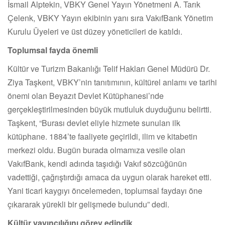
İsmail Alptekin, VBKY Genel Yayın Yönetmeni A. Tarık
Çelenk, VBKY Yayın ekibinin yanı sıra VakıfBank Yönetim
Kurulu Üyeleri ve üst düzey yöneticileri de katıldı.
Toplumsal fayda önemli
Kültür ve Turizm Bakanlığı Telif Hakları Genel Müdürü Dr.
Ziya Taşkent, VBKY’nin tanıtımının, kültürel anlamı ve tarihi
önemi olan Beyazıt Devlet Kütüphanesi’nde
gerçekleştirilmesinden büyük mutluluk duyduğunu belirtti.
Taşkent, “Burası devlet eliyle hizmete sunulan ilk
kütüphane. 1884’te faaliyete geçirildi, ilim ve kitabetin
merkezi oldu. Bugün burada olmamıza vesile olan
VakıfBank, kendi adında taşıdığı Vakıf sözcüğünün
vadettiği, çağrıştırdığı amaca da uygun olarak hareket etti.
Yani ticari kaygıyı öncelemeden, toplumsal faydayı öne
çıkararak yürekli bir gelişmede bulundu” dedi.
Kültür yayıncılığını görev edindik