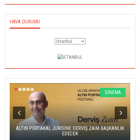
HAVA DURUMU
R
SİNEMA
ALTIN PORTAKAL JÜRİSİNE DERVİŞ ZAİM BAŞKANLIK
C
EDECEK