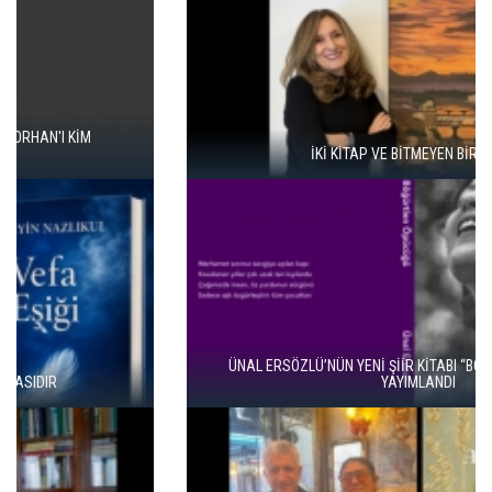
İKİ KİTAP VE BİTMEYEN BİR ENERJİ
ÜNAL ERSÖZLÜ’NÜN YENİ ŞİİR KİTABI “BÖĞÜRTLEN ÖPÜCÜĞÜ”
YAYIMLANDI