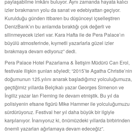
paylaşabilme imkânı buluyor. Aynı zamanda hayata kalıcı
izler bırakmanın yolu da sanat ve edebiyattan geçiyor.
Kurulduğu günden itibaren bu düşünceyi içselleştiren
DenizBank’ın bu anlamda bıraktığı çok değerli ve
silinmeyecek izleri var. Kara Hafta ile de Pera Palace’ın
büyülü atmosferinde, kıymetli yazarlarla güzel izler
bırakmaya devam ediyoruz” dedi.
Pera Palace Hotel Pazarlama & İletişim Müdürü Can Erol,
festivale ilişkin şunları söyledi; “2015’te Agatha Christie’nin
doğumunun 125.yılını anarak başladığımız yolculuğumuza,
geçtiğimiz yıllarda Belçikalı yazar Georges Simenon ve
İngiliz yazar Ian Fleming ile devam etmiştik. Bu yıl da
polisiyenin efsane figürü Mike Hammer ile yolculuğumuzu
sürdürüyoruz. Festival her yıl daha büyük bir ilgiyle
karşılanıyor. İnanıyoruz ki, önümüzdeki yıllarda birbirinden
önemli yazarları ağırlamaya devam edeceğiz”.