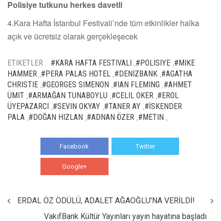
Polisiye tutkunu herkes davetli
4.Kara Hafta İstanbul Festivali’nde tüm etkinlikler halka
açık ve ücretsiz olarak gerçekleşecek
ETIKETLER :
#KARA HAFTA FESTIVALI
#POLISIYE
#MIKE
,
,
HAMMER
#PERA PALAS HOTEL
#DENIZBANK
#AGATHA
,
,
,
CHRISTIE
#GEORGES SIMENON
#IAN FLEMING
#AHMET
,
,
,
ÜMIT
#ARMAĞAN TUNABOYLU
#CELIL OKER
#EROL
,
,
,
ÜYEPAZARCI
#SEVIN OKYAY
#TANER AY
#İSKENDER
,
,
,
PALA
#DOĞAN HIZLAN
#ADNAN ÖZER
#METIN
,
,
,
,
Facebook
Twitter
Google+
WhatsApp
ERDAL ÖZ ÖDÜLÜ, ADALET AĞAOĞLU'NA VERİLDİ!
VakıfBank Kültür Yayınları yayın hayatına başladı