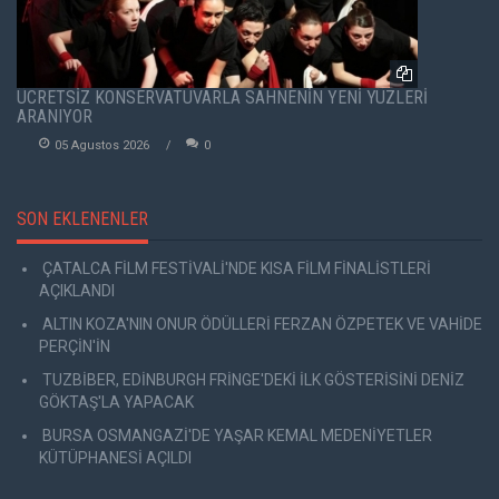
ÜCRETSİZ KONSERVATUVARLA SAHNENİN YENİ YÜZLERİ
ARANIYOR
05 Agustos 2026
0
SON EKLENENLER
ÇATALCA FİLM FESTİVALİ'NDE KISA FİLM FİNALİSTLERİ
AÇIKLANDI
ALTIN KOZA'NIN ONUR ÖDÜLLERİ FERZAN ÖZPETEK VE VAHİDE
PERÇİN'İN
TUZBİBER, EDİNBURGH FRİNGE'DEKİ İLK GÖSTERİSİNİ DENİZ
GÖKTAŞ'LA YAPACAK
BURSA OSMANGAZİ'DE YAŞAR KEMAL MEDENİYETLER
KÜTÜPHANESİ AÇILDI