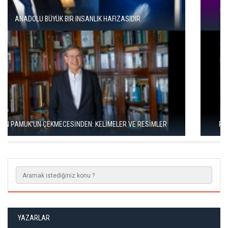
ÜNAL ERSÖZLÜ’NÜN YENİ ŞİİR KİTABI “BÖĞÜRTLEN ÖPÜCÜĞÜ”
YAYIMLANDI
RIZA SÖNMEZ: ‘ANADOLU, SANILDIĞINDAN ÇOK DAHA VEGAN"
YAZARLAR