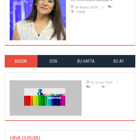
26 Nisan 2026
19548
BUGÜN
DÜN
BU HAFTA
BU AY
01 Ocak 1970
HAVA DURUMU