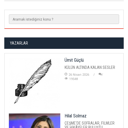
YAZARLAR
Ümit Güçlü
KÜLÜN ALTINDA KALAN SESLER
26 Nisan 2026
19548
Hilal Solmaz
ÇEŞME'DE SOFRALAR, FİLMLER
VE HİKÂYELER BULUŞTU