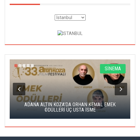
A
SİNEMA
K
ADANA ALTIN KOZA'DA ORHAN KEMAL EMEK
A
ÖDÜLLERİ ÜÇ USTA İSME