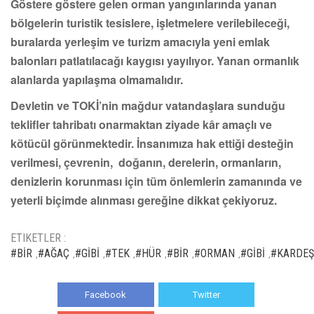
Göstere göstere gelen orman yangınlarında yanan
bölgelerin turistik tesislere, işletmelere verilebileceği,
buralarda yerleşim ve turizm amacıyla yeni emlak
balonları patlatılacağı kaygısı yayılıyor. Yanan ormanlık
alanlarda yapılaşma olmamalıdır.
Devletin ve TOKİ’nin mağdur vatandaşlara sunduğu
teklifler tahribatı onarmaktan ziyade kâr amaçlı ve
kötücül görünmektedir. İnsanımıza hak ettiği desteğin
verilmesi, çevrenin, doğanın, derelerin, ormanların,
denizlerin korunması için tüm önlemlerin zamanında ve
yeterli biçimde alınması gereğine dikkat çekiyoruz.
ETIKETLER :
#BİR
#AĞAÇ
#GİBİ
#TEK
#HÜR
#BİR
#ORMAN
#GİBİ
#KARDEŞ
,
,
,
,
,
,
,
,
Facebook
Twitter