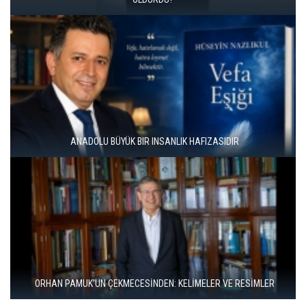
ÜNAL ERSÖZLÜ’NÜN YENİ ŞİİR KİTABI “BÖĞÜRTLEN ÖPÜCÜĞÜ”
YAYIMLANDI
RIZA SÖNMEZ: ‘ANADOLU, SANILDIĞINDAN ÇOK DAHA VEGAN"