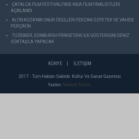
ÇATALCA FİLM FESTİVALİ'NDE KISA FİLM FİNALİSTLERİ
AÇIKLANDI
ALTIN KOZA'NIN ONUR ÖDÜLLERİ FERZAN ÖZPETEK VE VAHİDE
PERÇİN'İN
TUZBİBER, EDİNBURGH FRİNGE'DEKİ İLK GÖSTERİSİNİ DENİZ
GÖKTAŞ'LA YAPACAK
KÜNYE
İLETİŞİM
2017 - Tüm Hakları Saklıdır. Kültür Ve Sanat Gazetesi
Yazılım:
Network Yazılım