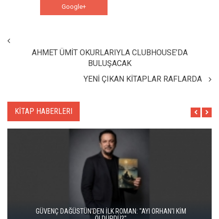
Google+
WhatsApp
AHMET ÜMİT OKURLARIYLA CLUBHOUSE’DA
BULUŞACAK
YENİ ÇIKAN KİTAPLAR RAFLARDA
KİTAP HABERLERI
İKİ KİTAP VE BİTMEYEN BİR ENERJİ