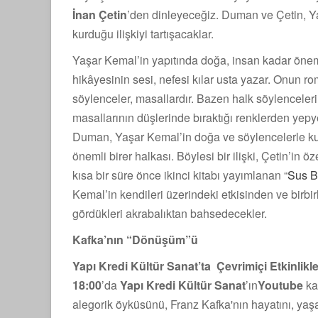
İnan Çetin
’den dinleyeceğiz. Duman ve Çetin, Ya
kurduğu ilişkiyi tartışacaklar.
Yaşar Kemal’in yapıtında doğa, insan kadar önemli 
hikâyesinin sesi, nefesi kılar usta yazar. Onun r
söylenceler, masallardır. Bazen halk söylencele
masallarının düşlerinde bıraktığı renklerden yepye
Duman, Yaşar Kemal’in doğa ve söylencelerle ku
önemli birer halkası. Böylesi bir ilişki, Çetin’in öze
kısa bir süre önce ikinci kitabı yayımlanan “
Sus B
Kemal’in kendileri üzerindeki etkisinden ve birbir
gördükleri akrabalıktan bahsedecekler.
Kafka’nın “Dönüşüm”ü
Yapı Kredi Kültür Sanat’ta Çevrimiçi Etkinlikl
18:00
’da
Yapı Kredi Kültür Sanat
’ın
Youtube
ka
alegorik öyküsünü, Franz Kafka'nın hayatını, yaş