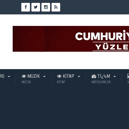
TRO
MÜZİK
KİTAP
TÏ¿½M
MÜZİK
KİTAP
KATEGORILER
V