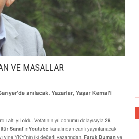
SAN VE MASALLAR
Sarıyer'de anılacak. Yazarlar, Yaşar Kemal'i
tireli altı yıl oldu. Vefatının yıl dönümü dolayısıyla
28
ltür Sanat
’ın
Youtube
kanalından canlı yayınlanacak
ı yine YKY’nin iki değerli yazarından,
Faruk Duman
ve