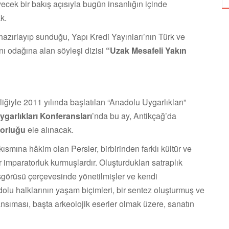
cek bir bakış açısıyla bugün insanlığın içinde
ak.
 hazırlayıp sunduğu, Yapı Kredi Yayınları’nın Türk ve
nı odağına alan söyleşi dizisi
“Uzak Mesafeli Yakın
liğiyle 2011 yılında başlatılan “Anadolu Uygarlıkları”
garlıkları Konferansları
’nda bu ay, Antikçağ’da
orluğu
ele alınacak.
mına hâkim olan Persler, birbirinden farklı kültür ve
bir imparatorluk kurmuşlardır. Oluşturdukları satraplık
görüsü çerçevesinde yönetilmişler ve kendi
olu halklarının yaşam biçimleri, bir sentez oluşturmuş ve
ansıması, başta arkeolojik eserler olmak üzere, sanatın