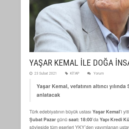
YAŞAR KEMAL İLE DOĞA İN
23 Subat 2021
KİTAP
Yorum
Yaşar Kemal, vefatının altıncı yılında 
anlatacak
Türk edebiyatının büyük ustası
Yaşar Kemal
’i yi
Şubat Pazar
günü
saat: 18:00
’da
Yapı Kredi Kü
söyleşide tüm eserleri YKY’den yayımlanan ustay