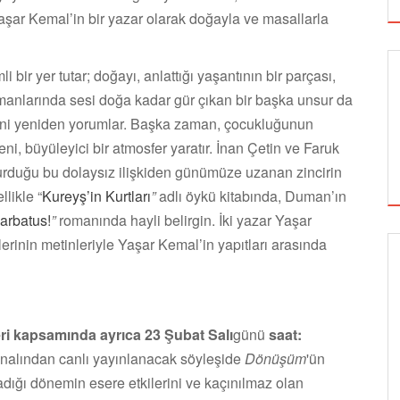
şar Kemal’in bir yazar olarak doğayla ve masallarla
bir yer tutar; doğayı, anlattığı yaşantının bir parçası,
omanlarında sesi doğa kadar gür çıkan bir başka unsur da
rini yeniden yorumlar. Başka zaman, çocukluğunun
ni, büyüleyici bir atmosfer yaratır. İnan Çetin ve Faruk
rduğu bu dolaysız ilişkiden günümüze uzanan zincirin
llikle “
Kureyş’in Kurtları
”
adlı öykü kitabında, Duman’ın
arbatus!
”
romanında hayli belirgin. İki yazar Yaşar
lerinin metinleriyle Yaşar Kemal’in yapıtları arasında
SİNEMA
eri kapsamında ayrıca 23 Şubat Salı
günü
saat:
ALTIN KOZA'NIN ONUR ÖDÜLLERİ FERZAN
nalından canlı yayınlanacak söyleşide
Dönüşüm
'ün
ÖZPETEK VE VAHİDE PERÇİN'İN
adığı dönemin esere etkilerini ve kaçınılmaz olan