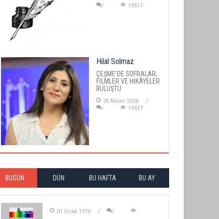
19517
Hilal Solmaz
ÇEŞME'DE SOFRALAR,
FİLMLER VE HİKÂYELER
BULUŞTU
26 Nisan 2026
19517
BUGÜN
DÜN
BU HAFTA
BU AY
01 Ocak 1970