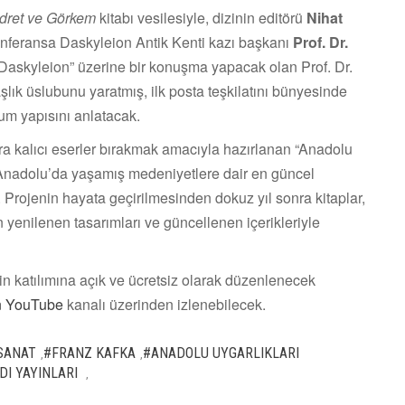
dret ve Görkem
kitabı vesilesiyle, dizinin editörü
Nihat
nferansa Daskyleion Antik Kenti kazı başkanı
Prof. Dr.
skyleion” üzerine bir konuşma yapacak olan Prof. Dr.
şlık üslubunu yaratmış, ilk posta teşkilatını bünyesinde
lum yapısını anlatacak.
ra kalıcı eserler bırakmak amacıyla hazırlanan “Anadolu
e Anadolu’da yaşamış medeniyetlere dair en güncel
r. Projenin hayata geçirilmesinden dokuz yıl sonra kitaplar,
n yenilenen tasarımları ve güncellenen içerikleriyle
in katılımına açık ve ücretsiz olarak düzenlenecek
ın YouTube
kanalı üzerinden izlenebilecek.
 SANAT
#FRANZ KAFKA
#ANADOLU UYGARLIKLARI
,
,
DI YAYINLARI
,