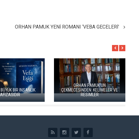
ORHAN PAMUK YENİ ROMANI ‘VEBA GECELERİ’
ÖZLÜ’NÜN YENİ ŞİİR
BÖĞÜRTLEN ÖPÜCÜĞÜ”
RIZA SÖNMEZ: ‘ANADOLU,
YAYIMLANDI
SANILDIĞINDAN ÇOK DAHA VEGAN"