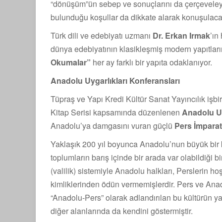
“dönüşüm”ün sebep ve sonuçlarını da çerçeveleye
bulunduğu koşullar da dikkate alarak konuşulac
Türk dili ve edebiyatı uzmanı
Dr. Erkan Irmak
’ın
dünya edebiyatının klasikleşmiş modern yapıtları
Okumalar”
her ay farklı bir yapıta odaklanıyor.
Anadolu Uygarlıkları Konferansları
Tüpraş ve Yapı Kredi Kültür Sanat Yayıncılık işbir
Kitap Serisi kapsamında düzenlenen
Anadolu Uy
Anadolu’ya damgasını vuran güçlü
Pers İmparat
Yaklaşık 200 yıl boyunca Anadolu’nun büyük bir kıs
toplumların barış içinde bir arada var olabildiği 
(valilik) sistemiyle Anadolu halkları, Perslerin hoş
kimliklerinden ödün vermemişlerdir. Pers ve Anad
“Anadolu-Pers” olarak adlandırılan bu kültürün y
diğer alanlarında da kendini göstermiştir.