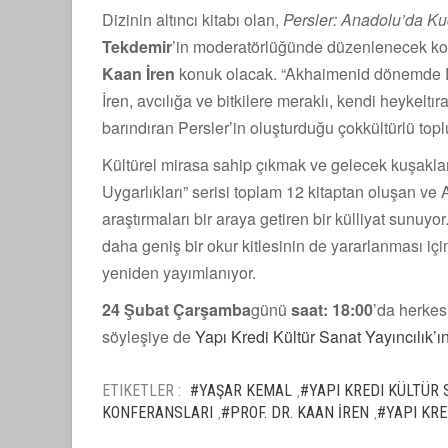
Dizinin altıncı kitabı olan,
Persler: Anadolu’da Ku
Tekdemir
’in moderatörlüğünde düzenlenecek ko
Kaan İren
konuk olacak. “Akhaimenid dönemde Da
İren, avcılığa ve bitkilere meraklı, kendi heykeltıra
barındıran Persler’in oluşturduğu çokkültürlü top
Kültürel mirasa sahip çıkmak ve gelecek kuşakla
Uygarlıkları” serisi toplam 12 kitaptan oluşan v
araştırmaları bir araya getiren bir külliyat sunuyo
daha geniş bir okur kitlesinin de yararlanması içi
yeniden yayımlanıyor.
24 Şubat Çarşamba
günü
saat: 18:00
’da herkes
söyleşiye de
Yapı Kredi Kültür Sanat Yayıncılık’
ETIKETLER :
#YAŞAR KEMAL
#YAPI KREDI KÜLTÜR
,
KONFERANSLARI
#PROF. DR. KAAN İREN
#YAPI KRE
,
,