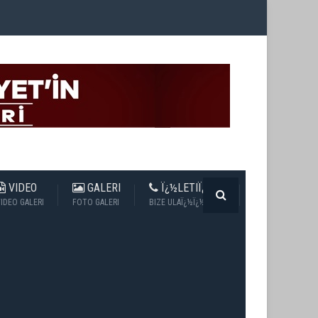
VIDEO
GALERI
Ï¿½LETIÏ¿½IM
IDEO GALERI
FOTO GALERI
BIZE ULAÏ¿½Ï¿½N