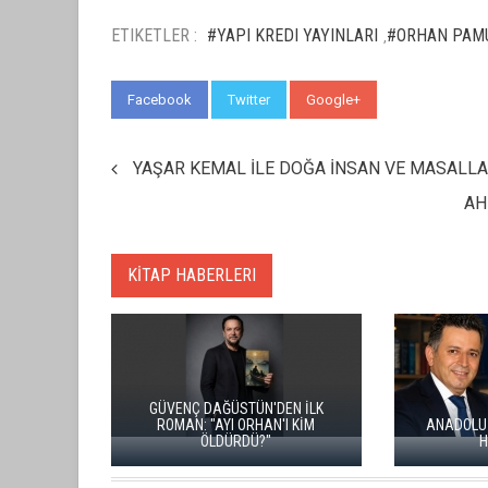
ETIKETLER :
#YAPI KREDI YAYINLARI
#ORHAN PAM
,
Facebook
Twitter
Google+
WhatsApp
YAŞAR KEMAL İLE DOĞA İNSAN VE MASALL
AH
KİTAP HABERLERI
N İLK
ORH
I KİM
ANADOLU BÜYÜK BIR INSANLIK
ÇEKMECESİ
HAFIZASIDIR