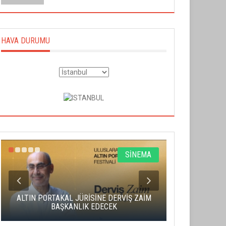
HAVA DURUMU
SİNEMA
ALTIN PORTAKAL JÜRİSİNE DERVİŞ ZAİM
CAS ÜCRE
BAŞKANLIK EDECEK
SAHNENİN 