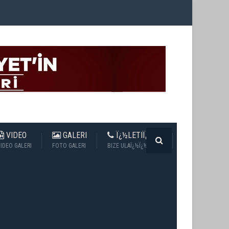
VIDEO
GALERI
Ï¿½LETIÏ¿½IM
IDEO GALERI
FOTO GALERI
BIZE ULAÏ¿½Ï¿½N