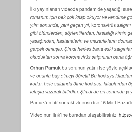
İlki yayınlanan videoda pandemide yaşadığı sürec
romanım için pek çok kitap okuyor ve kendime gö
yılın sonunda, yani geçen yıl,
koronavirüs
salgın
gibi ölümlerden, söylentilerden, hastalığı kimin
yasağından, hastanelerin ve mezarlıkların dolm
gerçek olmuştu. Şimdi herkes bana eski salgınlar
okuduktan sonra koronavirüs salgınının bana öğret
Orhan Pamuk
bu sorunun yatını ise şöyle açıklad
ve onunla baş etmeyi öğretti! Bu korkuyu kitapl
korku, hele salgında ölme korkusu, kitaplardan öğ
telaşla yazarak bitirdim. Şimdi de en sonunda yay
Pamuk’un bir sonraki videosu ise 15 Mart Pazart
Video’nun link’ine buradan ulaşabilirsiniz:
https