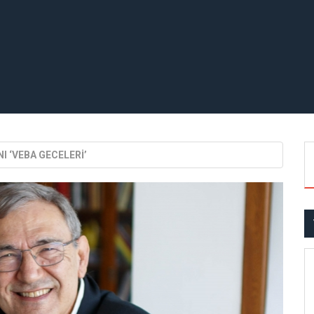
 ‘VEBA GECELERİ’