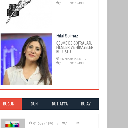
19438
Hilal Solmaz
ÇEŞME'DE SOFRALAR,
FİLMLER VE HİKÂYELER
BULUŞTU
26 Nisan 2026
19438
BUGÜN
DÜN
BU HAFTA
BU AY
01 Ocak 1970