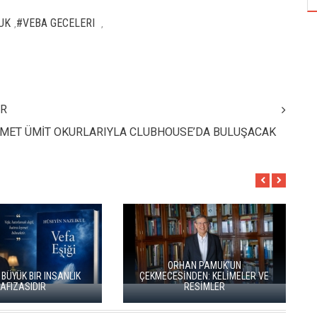
UK
#VEBA GECELERI
,
,
AR
MET ÜMİT OKURLARIYLA CLUBHOUSE’DA BULUŞACAK
AN PAMUK'UN
NDEN: KELİMELER VE
RESİMLER
İKİ KİTAP VE BİTMEYEN BİR ENERJİ