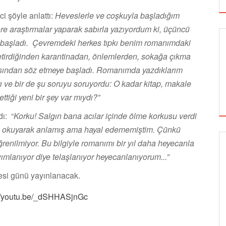
i şöyle anlattı:
Heveslerle ve coşkuyla başladığım
re araştırmalar yaparak sabırla yazıyordum ki, üçüncü
ı başladı. Çevremdeki herkes tıpkı benim romanımdaki
 getirdiğinden karantinadan, önlemlerden, sokağa çıkma
asından söz etmeye başladı. Romanımda yazdıklarım
ı ve bir de şu soruyu soruyordu: O kadar kitap, makale
tiği yeni bir şey var mıydı?”
ı: “
Korku! Salgın bana acılar içinde ölme korkusu verdi
arı okuyarak anlamış ama hayal edememiştim. Çünkü
renilmiyor. Bu bilgiyle romanımı bir yıl daha heyecanla
GÖRSEL SANATLAR
ımlanıyor diye telaşlanıyor heyecanlanıyorum...”
esi günü yayınlanacak.
://youtu.be/_dSHHASjnGc
TUZBİBER, EDİNBURGH FRİNGE'DEKİ İLK
GÖSTERİSİNİ DENİZ GÖKTAŞ'LA YAPACAK