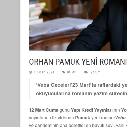
ORHAN PAMUK YENİ ROMANI 
13 Mart 2021
KİTAP
Yorum
‘Veba Geceleri’23 Mart’ta raflardaki ye
okuyucularına romanın yazım sürecini
12 Mart Cuma
günü
Yapı Kredi Yayınları
’nın
Yo
yayınlanan ilk videoda
Pamuk
,yeni romanı
Veba 
ve pandeminin ona öğrettiği en büyük şeyi, yani k