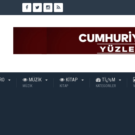
TRO
MÜZİK
KİTAP
TÏ¿½M
MÜZİK
KİTAP
KATEGORILER
V