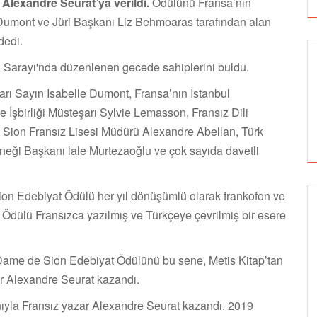
Alexandre Seurat’ya verildi.
Ödülünü Fransa’nın
 Dumont ve Jüri Başkanı Liz Behmoaras tarafından alan
dedi.
Sarayı'nda düzenlenen gecede sahiplerini buldu.
arı Sayın Isabelle Dumont, Fransa’nın İstanbul
e İşbirliği Müsteşarı Sylvie Lemasson, Fransız Dili
e Sion Fransız Lisesi Müdürü Alexandre Abellan, Türk
neği Başkanı lale Murtezaoğlu ve çok sayıda davetli
n Edebiyat Ödülü her yıl dönüşümlü olarak frankofon ve
 Ödülü Fransızca yazılmış ve Türkçeye çevrilmiş bir esere
GÖRSEL SANATLAR
e-Dame de Sion Edebiyat Ödülünü bu sene, Metis Kitap’tan
r Alexandre Seurat kazandı.
TUZBİBER, EDİNBURGH FRİNGE'DEKİ İLK
GÖSTERİSİNİ DENİZ GÖKTAŞ'LA YAPACAK
yla Fransız yazar Alexandre Seurat kazandı. 2019