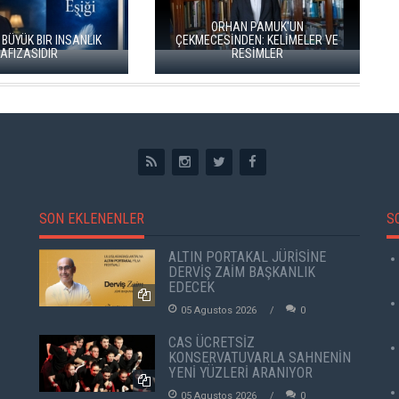
ÜNAL ERSÖZLÜ’NÜN YENİ ŞİİR
KİTABI “BÖĞÜRTLEN ÖPÜCÜĞÜ”
RIZA SÖNMEZ: ‘ANADOLU
YAYIMLANDI
SANILDIĞINDAN ÇOK DAHA VE
SON EKLENENLER
S
ALTIN PORTAKAL JÜRİSİNE
DERVİŞ ZAİM BAŞKANLIK
EDECEK
05 Agustos 2026
0
CAS ÜCRETSİZ
KONSERVATUVARLA SAHNENİN
YENİ YÜZLERİ ARANIYOR
05 Agustos 2026
0