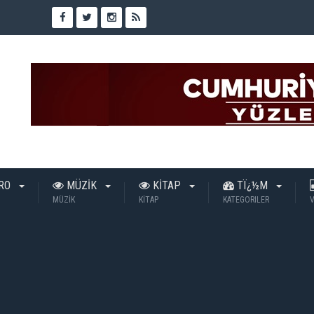
TRO
MÜZİK
KİTAP
TÏ¿½M
MÜZİK
KİTAP
KATEGORILER
V