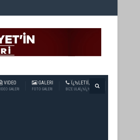
VIDEO
GALERI
Ï¿½LETIÏ¿½IM
IDEO GALERI
FOTO GALERI
BIZE ULAÏ¿½Ï¿½N