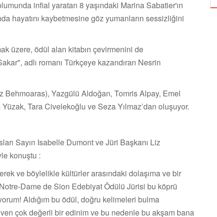
lumunda infial yaratan 8 yaşındaki Marina Sabatier'ın
nda hayatını kaybetmesine göz yumanların sessizliğini
k üzere, ödül alan kitabın çevirmenini de
Sakar", adlı romanı Türkçeye kazandıran Nesrin
iz Behmoaras), Yazgülü Aldoğan, Tomris Alpay, Emel
Yüzak, Tara Civelekoğlu ve Seza Yılmaz’dan oluşuyor.
ları Sayın Isabelle Dumont ve Jüri Başkanı Liz
le konuştu :
rek ve böylelikle kültürler arasındaki dolaşıma ve bir
 Notre-Dame de Sion Edebiyat Ödülü Jürisi bu köprü
diyorum! Aldığım bu ödül, doğru kelimeleri bulma
ven çok değerli bir edinim ve bu nedenle bu akşam bana