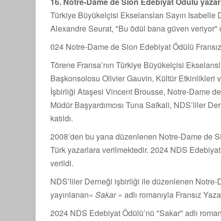
16. Notre-Dame de Sion Edebiyat Ödülü yazar 
Türkiye Büyükelçisi Ekselansları Sayın Isabelle
Alexandre Seurat, "Bu ödül bana güven veriyor" 
024 Notre-Dame de Sion Edebiyat Ödülü Fransız 
Törene Fransa’nın Türkiye Büyükelçisi Ekselansl
Başkonsolosu Olivier Gauvin, Kültür Etkinlikleri v
İşbirliği Ataşesi Vincent Brousse, Notre-Dame d
Müdür Başyardımcısı Tuna Saïkali, NDS’liler Der
katıldı.
2008’den bu yana düzenlenen Notre-Dame de Sio
Türk yazarlara verilmektedir. 2024 NDS Edebiyat
verildi.
NDS’liler Derneği işbirliği ile düzenlenen Notr
yayınlanan
« Sakar »
adlı romanıyla Fransız Yaza
2024 NDS Edebiyat Ödülü’nü "Sakar" adlı romanı