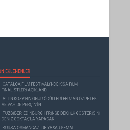
,
GAN"
ON EKLENENLER
ÇATALCA FİLM FESTİVALİ'NDE KISA FİLM
FİNALİSTLERİ AÇIKLANDI
ALTIN KOZA'NIN ONUR ÖDÜLLERİ FERZAN ÖZPETEK
VE VAHİDE PERÇİN'İN
TUZBİBER, EDİNBURGH FRİNGE'DEKİ İLK GÖSTERİSİNİ
DENİZ GÖKTAŞ'LA YAPACAK
BURSA OSMANGAZİ'DE YAŞAR KEMAL