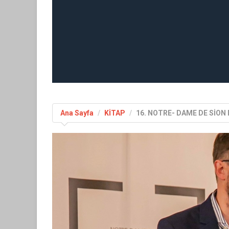
Ana Sayfa
KİTAP
16. NOTRE- DAME DE SİON