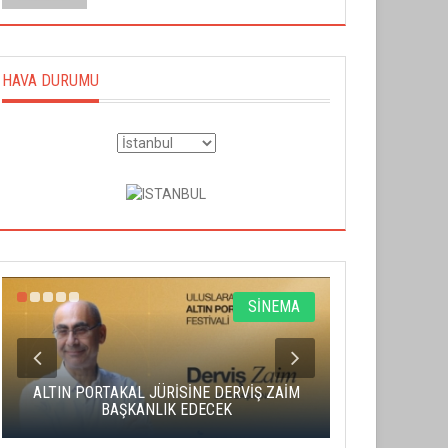
HAVA DURUMU
SİNEMA
ALTIN PORTAKAL JÜRİSİNE DERVİŞ ZAİM
CAS ÜCRE
BAŞKANLIK EDECEK
SAHNENİN 