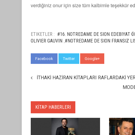
verdiğiniz onur için size tüm kalbimle teşekkür e
ETIKETLER :
#16. NOTREDAME DE SION EDEBIYAT 
OLIVIER GAUVIN
#NOTREDAME DE SION FRANSIZ L
,
Facebook
Twitter
Google+
WhatsApp
İTHAKİ HAZİRAN KİTAPLARI RAFLARDAKİ YER
MODE
KİTAP HABERLERI