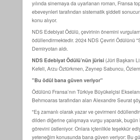
yılında sinemaya da uyarlanan roman, Fransa top
ebeveynleri tarafından sistematik şiddeti sonucu
konu alıyor.
NDS Edebiyat Ödülü, çevirinin önemini vurgulama
ödüllendirmektedir. 2024 NDS Çevriri Ödülünü "
Demiryotan aldı.
NDS Edebiyat Ödülü’nün jürisi
(Jüri Başkanı L
Kefeli, Arzu Öztürkmen, Zeynep Sabuncu, Özlem 
"Bu ödül bana güven veriyor"
Ödülünü Fransa’nın Türkiye Büyükelçisi Ekselans
Behmoaras tarafından alan Alexandre Seurat şöy
"Eş zamanlı olarak yazar ve çevirmeni ödüllendire
dilden diğerine çalışmaya vurgu yaparak, bugün
görevini üstleniyor. Onlara içtenlikle teşekkür e
yeteneğim konusunda bana güven veriyor: Bu gü