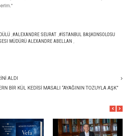
derim."
ÖDÜLÜ
#ALEXANDRE SEURAT
#İSTANBUL BAŞKONSOLOSU
,
,
ISESI MÜDÜRÜ ALEXANDRE ABELLAN
,
İNİ ALDI
RN BİR KÜL KEDİSİ MASALI “AYAĞININ TOZUYLA AŞK”