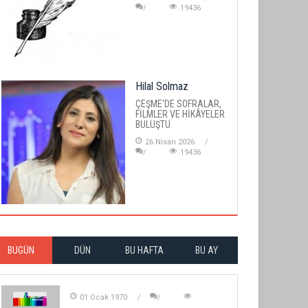
19436
Hilal Solmaz
ÇEŞME'DE SOFRALAR,
FİLMLER VE HİKÂYELER
BULUŞTU
26 Nisan 2026
19436
BUGÜN
DÜN
BU HAFTA
BU AY
01 Ocak 1970