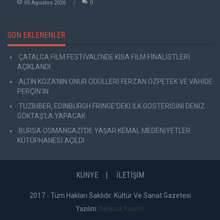
05 Agustos 2026
0
SON EKLENENLER
ÇATALCA FİLM FESTİVALİ'NDE KISA FİLM FİNALİSTLERİ
AÇIKLANDI
ALTIN KOZA'NIN ONUR ÖDÜLLERİ FERZAN ÖZPETEK VE VAHİDE
PERÇİN'İN
TUZBİBER, EDİNBURGH FRİNGE'DEKİ İLK GÖSTERİSİNİ DENİZ
GÖKTAŞ'LA YAPACAK
BURSA OSMANGAZİ'DE YAŞAR KEMAL MEDENİYETLER
KÜTÜPHANESİ AÇILDI
KÜNYE
İLETİŞİM
2017 - Tüm Hakları Saklıdır. Kültür Ve Sanat Gazetesi
Yazılım:
Network Yazılım