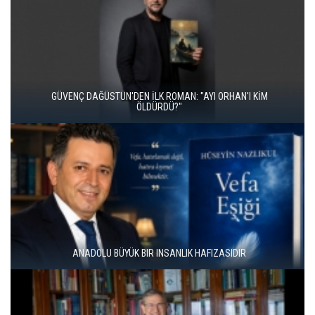
İKİ KİTAP VE BİTMEYEN BİR ENERJİ
ÜNAL ERSÖZLÜ’NÜN YENİ ŞİİR KİTABI “BÖĞÜRTLEN ÖPÜCÜĞÜ”
YAYIMLANDI