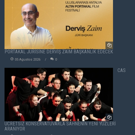
PORTAKAL JÜRİSİNE DERVİŞ ZAİM BAŞKANLIK EDECEK
05 Agustos 2026
0
CAS
ÜCRETSİZ KONSERVATUVARLA SAHNENİN YENİ YÜZLERİ
ARANIYOR