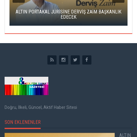
ALTIN PORTAKAL JÜRİSİNE DERVİŞ ZAİM BAŞKANLIK
C
EDECEK
Doğru, İlkeli, Güncel, Aktif Haber Sitesi
SON EKLENENLER
ALTIN