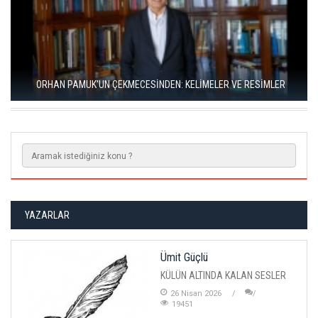
RIZA SÖNMEZ: ‘ANADOLU, SANILDIĞINDAN ÇOK DAHA VEGAN"
YAZARLAR
Ümit Güçlü
KÜLÜN ALTINDA KALAN SESLER
26 Nisan 2026
19451