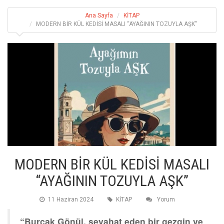
Ana Sayfa
KİTAP
MODERN BİR KÜL KEDİSİ MASALI “AYAĞININ TOZUYLA AŞK”
MODERN BİR KÜL KEDİSİ MASALI
“AYAĞININ TOZUYLA AŞK”
11 Haziran 2024
KİTAP
Yorum
“Burçak Gönül, seyahat eden bir gezgin ve