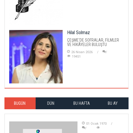
Hilal Solmaz
ÇEŞME'DE SOFRALAR, FİLMLER
VE HİKÂYELER BULUŞTU
26 Nisan 2026
19451
BUGÜN
DÜN
BU HAFTA
BU AY
01 Ocak 1970