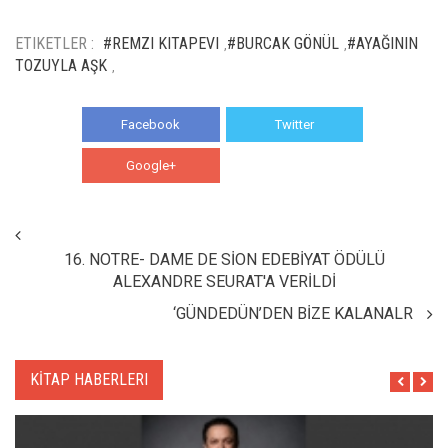
ETIKETLER :
#REMZI KITAPEVI
#BURCAK GÖNÜL
#AYAĞININ
,
,
TOZUYLA AŞK
,
Facebook
Twitter
Google+
WhatsApp
16. NOTRE- DAME DE SİON EDEBİYAT ÖDÜLÜ
ALEXANDRE SEURAT'A VERİLDİ
‘GÜNDEDÜN’DEN BİZE KALANALR
KİTAP HABERLERI