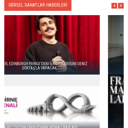
GÖRSEL SANATLAR HABERLERI
DUENDE TİYATRO’DAN BAHAR HAREKETİ
GENÇ SANATÇILAR İÇİN “FRAGMANLAR” BAŞVURULARI
BAŞLADI