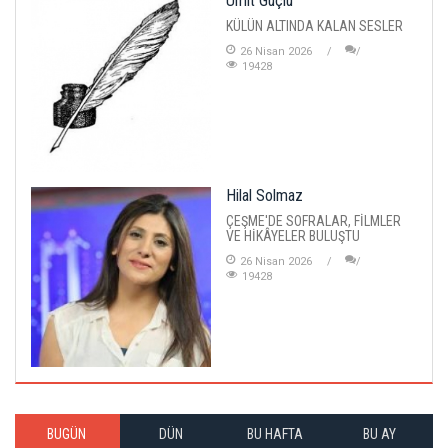
Ümit Güçlü
KÜLÜN ALTINDA KALAN SESLER
26 Nisan 2026
19428
Hilal Solmaz
ÇEŞME'DE SOFRALAR, FİLMLER
VE HİKÂYELER BULUŞTU
26 Nisan 2026
19428
BUGÜN
DÜN
BU HAFTA
BU AY