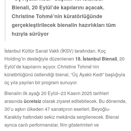
Bienali, 20 Eylül’de kapılarını açacak.
Christine Tohmé’nin küratörlüğünde
gerçekleştirilecek bienalin hazırlıkları tüm
hızıyla sürüyor
İstanbul Kültür Sanat Vakfı (İKSV) tarafından, Koç
Holding’in desteğiyle düzenlenen
18. İstanbul Bienali
, 20
Eylül’de kapılarını açıyor. Christine Tohmé’nin
küratörlüğünü üstlendiği bienal, “Üç Ayaklı Kedi” başlığıyla
üç yıla yayılan bir program sunuyor.
Bienalin ilk ayağı 20 Eylül–23 Kasım 2025 tarihleri
arasında
ücretsiz
olarak ziyaret edilebilecek. Bu dönemde,
30’u aşkın ülkeden 47 sanatçının eserleri, Beyoğlu-
Karaköy hattındaki sekiz mekânda sergilenecek. Bienal
ayrıca canlı performanslar, film gösterimleri ve