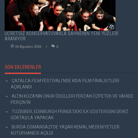
ÜCRETSİZ KONSERVATUVARLA SAHNENİN YENİ YÜZLERİ
ARANIYOR
05 Agustos 2026
0
SON EKLENENLER
ÇATALCA FİLM FESTİVALİ'NDE KISA FİLM FİNALİSTLERİ
AÇIKLANDI
ALTIN KOZA'NIN ONUR ÖDÜLLERİ FERZAN ÖZPETEK VE VAHİDE
PERÇİN'İN
TUZBİBER, EDİNBURGH FRİNGE'DEKİ İLK GÖSTERİSİNİ DENİZ
GÖKTAŞ'LA YAPACAK
BURSA OSMANGAZİ'DE YAŞAR KEMAL MEDENİYETLER
KÜTÜPHANESİ AÇILDI