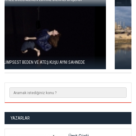
EDİRNE BİENALİ “KÖPRÜLER” TEMASIYLA 21 MAYIS’TA
BAŞLIYOR
YAZARLAR