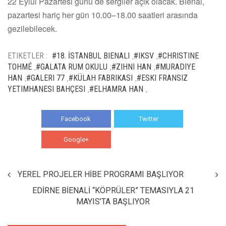
22 Eylül Pazartesi günü de sergiler açık olacak. Bienal,
pazartesi hariç her gün 10.00–18.00 saatleri arasında
gezilebilecek.
ETIKETLER :
#18. İSTANBUL BIENALI
#IKSV
#CHRISTINE
,
,
TOHMÉ
#GALATA RUM OKULU
#ZIHNI HAN
#MURADIYE
,
,
,
HAN
#GALERI 77
#KÜLAH FABRIKASI
#ESKI FRANSIZ
,
,
,
YETIMHANESI BAHÇESI
#ELHAMRA HAN
,
,
Facebook
Twitter
Google+
WhatsApp
YEREL PROJELER HİBE PROGRAMI BAŞLIYOR
EDİRNE BİENALİ “KÖPRÜLER” TEMASIYLA 21
MAYIS’TA BAŞLIYOR