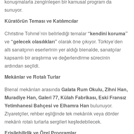
konuşmalarla zenginleşen bir kamusal program da
sunuyor.
Küratörün Teması ve Katılımcılar
Christine Tohmé’nin belirlediği temalar
“kendini koruma”
ve
“gelecek olasılıkları”
olarak öne çıkıyor. Türkiye’den
altı sanatçının eserlerinin yer aldığı bienalde, sanatçılar
kapsamlı bir araştırma ve değerlendirme sürecinin
ardından seçildi.
Mekânlar ve Rotalı Turlar
Bienal mekânları arasında
Galata Rum Okulu, Zihni Han,
Muradiye Han, Galeri 77, Külah Fabrikası, Eski Fransız
Yetimhanesi Bahçesi ve Elhamra Han
bulunuyor.
Ziyaretçiler, rehber eşliğinde tek mekânlık veya dörder
mekânlı rotalı turlarla sergileri keşfedebilecek.
Erişilebilirlik ve Özel Programlar