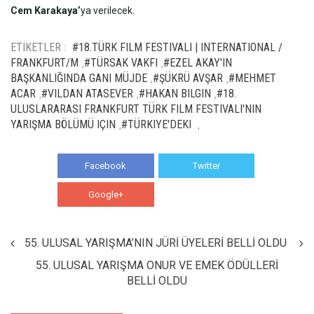
Cem Karakaya’
ya verilecek.
ETIKETLER :
#18.TÜRK FILM FESTIVALI | INTERNATIONAL /
FRANKFURT/M
#TÜRSAK VAKFI
#EZEL AKAY'IN
,
,
BAŞKANLIĞINDA GANI MÜJDE
#ŞÜKRÜ AVŞAR
#MEHMET
,
,
ACAR
#VILDAN ATASEVER
#HAKAN BILGIN
#18.
,
,
,
ULUSLARARASI FRANKFURT TÜRK FILM FESTIVALI'NIN
YARIŞMA BÖLÜMÜ IÇIN
#TÜRKIYE'DEKI
,
,
Facebook
Twitter
Google+
WhatsApp
55. ULUSAL YARIŞMA’NIN JÜRİ ÜYELERİ BELLİ OLDU
55. ULUSAL YARIŞMA ONUR VE EMEK ÖDÜLLERİ
BELLİ OLDU