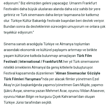
ediyorum.” Biz elimizden geleni yapacağız. Umarım Frankfurt
Festivalini daha büyük uluslarası alanda daha söz sahibi bir yere
getiririz ve Türk sinemasını daha ileriye taşımasına bir katkımız
olur. Türkiye Kültür Bakanlığı festivale başından beri destek veriyor.
Bundan sonra da desteklerinin süreceğini umuyorum ve onlara çok
teşekkür ediyorum.”
Sinema sanatı aracılığıyla Türkiye ve Almanya toplumları
arasındaki ekonomik ve kültürel paylaşımı artırmayı ve birlikte
yaşam kültürüne katkıda bulunmayı amaçlayan
Türk Film
Festivali | International / Frankfurt/M.
her yıl Türk sinemasının
nitelikli örneklerini Almanya'da geniş kitlelerle buluşturuyor.
Festival kapsamında düzenlenen “
Alman Sinemacılar Gözüyle
Türk Filmleri Yarışması”
nda yer alacak filmler yönetmen Ezel
Akay’ın jüri başkanlığında yapımcı/yönetmen Gani Müjde, yapımcı
Şükrü Avşar, sinema yazarı Mehmet Acar, oyuncu Vildan Atasever,
oyuncu Hakan Bilgin ve kurgucu Çiçek Kahraman’dan oluşan
Türkiye Jürisi tarafından seçildi.