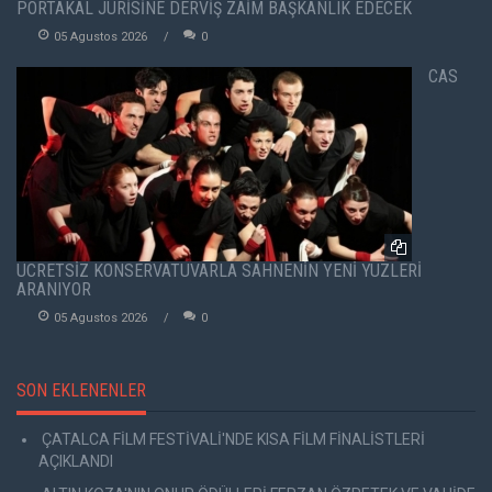
PORTAKAL JÜRİSİNE DERVİŞ ZAİM BAŞKANLIK EDECEK
05 Agustos 2026
0
CAS
ÜCRETSİZ KONSERVATUVARLA SAHNENİN YENİ YÜZLERİ
ARANIYOR
05 Agustos 2026
0
SON EKLENENLER
ÇATALCA FİLM FESTİVALİ'NDE KISA FİLM FİNALİSTLERİ
AÇIKLANDI