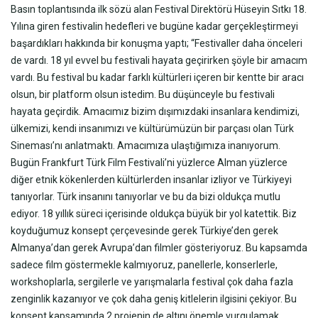
Basın toplantısında ilk sözü alan Festival Direktörü Hüseyin Sıtkı 18.
Yılına giren festivalin hedefleri ve bugüne kadar gerçekleştirmeyi
başardıkları hakkında bir konuşma yaptı; “Festivaller daha önceleri
de vardı. 18 yıl evvel bu festivali hayata geçirirken şöyle bir amacım
vardı. Bu festival bu kadar farklı kültürleri içeren bir kentte bir aracı
olsun, bir platform olsun istedim. Bu düşünceyle bu festivali
hayata geçirdik. Amacımız bizim dışımızdaki insanlara kendimizi,
ülkemizi, kendi insanımızı ve kültürümüzün bir parçası olan Türk
Sineması’nı anlatmaktı. Amacımıza ulaştığımıza inanıyorum.
Bugün Frankfurt Türk Film Festivali’ni yüzlerce Alman yüzlerce
diğer etnik kökenlerden kültürlerden insanlar izliyor ve Türkiyeyi
tanıyorlar. Türk insanını tanıyorlar ve bu da bizi oldukça mutlu
ediyor. 18 yıllık süreci içerisinde oldukça büyük bir yol katettik. Biz
koyduğumuz konsept çerçevesinde gerek Türkiye’den gerek
Almanya’dan gerek Avrupa’dan filmler gösteriyoruz. Bu kapsamda
sadece film göstermekle kalmıyoruz, panellerle, konserlerle,
workshoplarla, sergilerle ve yarışmalarla festival çok daha fazla
zenginlik kazanıyor ve çok daha geniş kitlelerin ilgisini çekiyor. Bu
konsept kapsamında 2 projenin de altını önemle vurgulamak