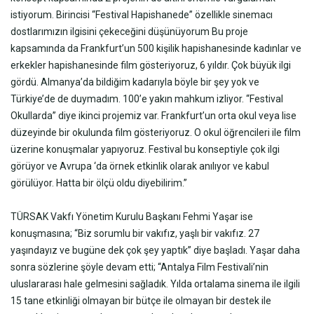
istiyorum. Birincisi “Festival Hapishanede” özellikle sinemacı
dostlarımızın ilgisini çekeceğini düşünüyorum Bu proje
kapsamında da Frankfurt’un 500 kişilik hapishanesinde kadınlar ve
erkekler hapishanesinde film gösteriyoruz, 6 yıldır. Çok büyük ilgi
gördü. Almanya’da bildiğim kadarıyla böyle bir şey yok ve
Türkiye’de de duymadım. 100’e yakın mahkum izliyor. “Festival
Okullarda” diye ikinci projemiz var. Frankfurt’un orta okul veya lise
düzeyinde bir okulunda film gösteriyoruz. O okul öğrencileri ile film
üzerine konuşmalar yapıyoruz. Festival bu konseptiyle çok ilgi
görüyor ve Avrupa ‘da örnek etkinlik olarak anılıyor ve kabul
görülüyor. Hatta bir ölçü oldu diyebilirim.”
TÜRSAK Vakfı Yönetim Kurulu Başkanı Fehmi Yaşar ise
konuşmasına; “Biz sorumlu bir vakıfız, yaşlı bir vakıfız. 27
yaşındayız ve bugüne dek çok şey yaptık” diye başladı. Yaşar daha
sonra sözlerine şöyle devam etti; “Antalya Film Festivali’nin
uluslararası hale gelmesini sağladık. Yılda ortalama sinema ile ilgili
15 tane etkinliği olmayan bir bütçe ile olmayan bir destek ile