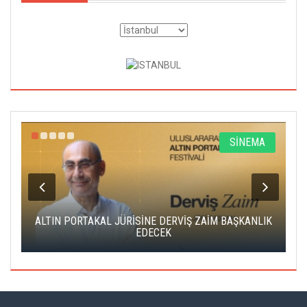
R
SİNEMA
ALTIN PORTAKAL JÜRİSİNE DERVİŞ ZAİM BAŞKANLIK
C
EDECEK