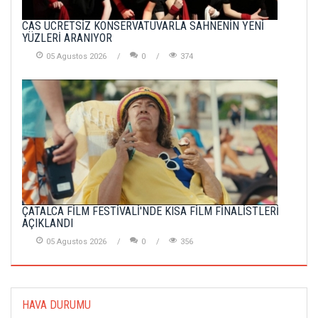
CAS ÜCRETSİZ KONSERVATUVARLA SAHNENİN YENİ
YÜZLERİ ARANIYOR
05 Agustos 2026
0
374
ÇATALCA FİLM FESTİVALİ'NDE KISA FİLM FİNALİSTLERİ
AÇIKLANDI
05 Agustos 2026
0
356
HAVA DURUMU