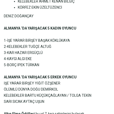
KELEBEKLER AHMET KENAN BİLGİÇ
KÖRFEZ EKİN ÜZELTÜZENCİ
DENİZ DOĞANÇAY
ALMANYA ‘DA YARIŞACAK 5 KADIN OYUNCU
1-İŞE YARAR BİRŞEY BAŞAK KÖKLÜKAYA
2-KELEBEKLER TUĞÇE ALTUĞ
3-KAR HAZAR ERGÜÇLÜ
4-KAYGI ALGI EKE
5-BORÇ İPEK TÜRKAN
ALMANYA ‘DA YARIŞACAK 5 ERKEK OYUNCU
İŞE YARAR BİRŞEY YİĞİT ÖZŞENER
ÖLÜMLÜ DÜNYA DOĞU DEMİRKOL
KELEBEKLER BARTU KÜÇÜKÇAĞLAYAN / TOLGA TEKİN
SARI SICAK AYTAÇ UŞUN
Altın Elma Ödülleri
bu yıl 7. kez sahiplerini bulacak.