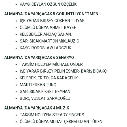
KAYGI CEYLAN ÖZGÜN ÖZÇELİK
ALMANYA ‘DA YARIŞACAK 5 GÖRÜNTÜ YÖNETMENİ
İŞE YARAR BİRŞEY GÖKHAN TİRYAKİ
ÖLÜMLÜ DÜNYA AHMET BAYER
KELEBEKLER ANDAÇ SAHAN,
SARI SICAK MARTON MİKLAUZİC
KAYGI RODOSLAW LADCZUK
ALMANYA ‘DA YARIŞACAK 6 SENARYO
TAKSİM HOLD’EM MİCHAEL ÖNDER
İŞE YARAR BİRŞEY PELİN ESMER- BARIŞ BIÇAKÇI
KELEBEKLER TOLGA KARAÇELİK
MARTI ERKAN TUNÇ
SARI SICAK FİKRET REYHAN
BORÇ VUSLAT SARAÇOĞLU
ALMANYA ‘DA YARIŞACAK 4 MÜZİK
TAKSİM HOLD’EM STEADY FİNGERS
ÖLÜMLÜ DÜNYA MURAT ÇEKEM-OZAN TÜGEN-