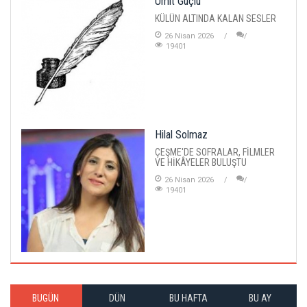
Ümit Güçlü
KÜLÜN ALTINDA KALAN SESLER
26 Nisan 2026
19401
Hilal Solmaz
ÇEŞME'DE SOFRALAR, FİLMLER
VE HİKÂYELER BULUŞTU
26 Nisan 2026
19401
BUGÜN
DÜN
BU HAFTA
BU AY