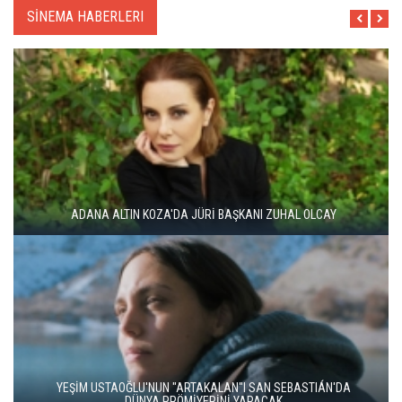
SİNEMA HABERLERI
ADANA ALTIN KOZA'DA JÜRİ BAŞKANI ZUHAL OLCAY
YEŞİM USTAOĞLU'NUN "ARTAKALAN"I SAN SEBASTIÁN'DA
DÜNYA PRÖMİYERİNİ YAPACAK