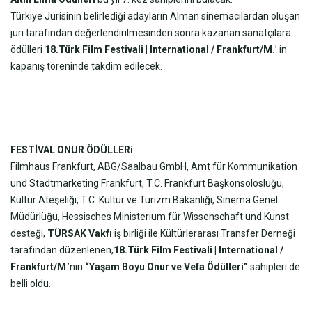
Türkiye Jürisinin belirlediği adayların Alman sinemacılardan oluşan
jüri tarafından değerlendirilmesinden sonra kazanan sanatçılara
ödülleri
18.Türk Film Festivali | International / Frankfurt/M.
’ in
kapanış töreninde takdim edilecek.
FESTİVAL ONUR
ÖDÜLLERi
Filmhaus Frankfurt, ABG/Saalbau GmbH, Amt für Kommunikation
und Stadtmarketing Frankfurt, T.C. Frankfurt Başkonsolosluğu,
Kültür Ateşeliği, T.C. Kültür ve Turizm Bakanlığı, Sinema Genel
Müdürlüğü, Hessisches Ministerium für Wissenschaft und Kunst
desteği,
TÜRSAK Vakfı
iş birliği ile Kültürlerarası Transfer Derneği
tarafından düzenlenen,
18.Türk Film Festivali | International /
Frankfurt/M
.’nin
“Yaşam Boyu Onur ve Vefa Ödülleri”
sahipleri de
belli oldu.