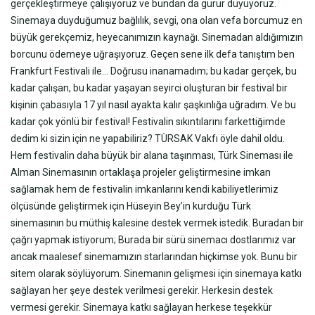
gerçekleştirmeye çalışıyoruz ve bundan da gurur duyuyoruz.
Sinemaya duyduğumuz bağlılık, sevgi, ona olan vefa borcumuz en
büyük gerekçemiz, heyecanımızın kaynağı. Sinemadan aldığımızın
borcunu ödemeye uğraşıyoruz. Geçen sene ilk defa tanıştım ben
Frankfurt Festivali ile… Doğrusu inanamadım; bu kadar gerçek, bu
kadar çalışan, bu kadar yaşayan seyirci oluşturan bir festival bir
kişinin çabasıyla 17 yıl nasıl ayakta kalır şaşkınlığa uğradım. Ve bu
kadar çok yönlü bir festival! Festivalin sıkıntılarını farkettiğimde
dedim ki sizin için ne yapabiliriz? TÜRSAK Vakfı öyle dahil oldu.
Hem festivalin daha büyük bir alana taşınması, Türk Sineması ile
Alman Sinemasının ortaklaşa projeler geliştirmesine imkan
sağlamak hem de festivalin imkanlarını kendi kabiliyetlerimiz
ölçüsünde geliştirmek için Hüseyin Bey’in kurduğu Türk
sinemasının bu müthiş kalesine destek vermek istedik. Buradan bir
çağrı yapmak istiyorum; Burada bir sürü sinemacı dostlarımız var
ancak maalesef sinemamızın starlarından hiçkimse yok. Bunu bir
sitem olarak söylüyorum. Sinemanın gelişmesi için sinemaya katkı
sağlayan her şeye destek verilmesi gerekir. Herkesin destek
vermesi gerekir. Sinemaya katkı sağlayan herkese teşekkür