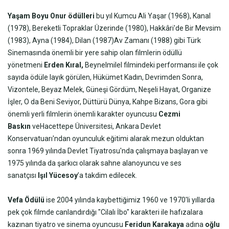
Yaşam Boyu
Onur ödülleri
bu yıl Kumcu Ali Yaşar (1968), Kanal
(1978), Bereketli Topraklar Üzerinde (1980), Hakkâri'de Bir Mevsim
(1983), Ayna (1984), Dilan (1987)Av Zamanı (1988) gibi Türk
Sinemasında önemli bir yere sahip olan filmlerin ödüllü
yönetmeni
Erden Kıral,
Beynelmilel filmindeki performansı ile çok
sayıda ödüle layık görülen, Hükümet Kadın, Devrimden Sonra,
Vizontele, Beyaz Melek, Güneşi Gördüm, Neşeli Hayat, Organize
İşler, O da Beni Seviyor, Düttürü Dünya, Kahpe Bizans, Gora gibi
önemli yerli filmlerin önemli karakter oyuncusu
Cezmi
Baskın
veHacettepe Üniversitesi, Ankara Devlet
Konservatuarı'ndan oyunculuk eğitimi alarak mezun olduktan
sonra 1969 yılında Devlet Tiyatrosu'nda çalışmaya başlayan ve
1975 yılında da şarkıcı olarak sahne alanoyuncu ve ses
sanatçısı
Işıl Yücesoy
’a takdim edilecek.
Vefa Ödülü
ise 2004 yılında kaybettiğimiz 1960 ve 1970'li yıllarda
pek çok filmde canlandırdığı "Cilalı İbo" karakteri ile hafızalara
kazınan tiyatro ve sinema oyuncusu
Feridun Karakaya
adına
oğlu