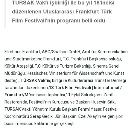
TÜRSAK Vakfı işbirliği ile bu yıl 18'incisi
düzenlenen Uluslararası Frankfurt Türk
Film Festivali'nin programı belli oldu
Filmhaus Frankfurt, ABG/Saalbau GmbH, Amt für Kommunikation
und Stadtmarketing Frankfurt, T.C. Frankfurt Başkonsolosluğu,
Kültür Ateşeliği, T.C. Kültür ve Turizm Bakanlığı, Sinema Genel
Müdürlüğü, Hessisches Ministerium für Wissenschaft und Kunst
desteği,
TÜRSAK Vakfı
iş birliği ile Kültürlerarası Transfer Derneği
tarafından düzenlenen,
18.Türk Film Festivali | International /
Frankfurt/M
.’nin basın toplantısı,11 Eylül Salı akşamı Zarifi
Restoran'da, Festivali’nin Kurucusu ve Başkanı Hüseyin Sıtkı,
TÜRSAK Vakfı Yönetim Kurulu Başkanı Fehmi Yaşar, Festival
Koordinatörü Serap Gedik, Jüri Başkanı Ezel Akay’ın ve geniş bir
basın mensubu
katılımı ile gerçekleşti.