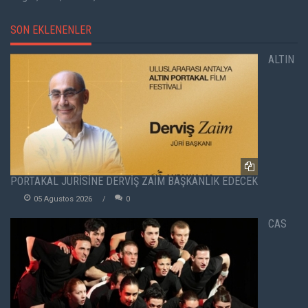
SON EKLENENLER
ALTIN
PORTAKAL JÜRİSİNE DERVİŞ ZAİM BAŞKANLIK EDECEK
05 Agustos 2026
0
CAS