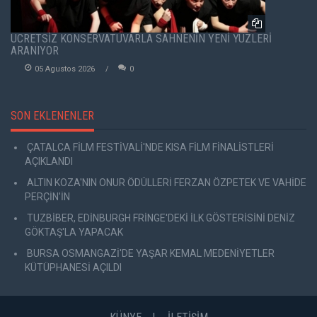
ÜCRETSİZ KONSERVATUVARLA SAHNENİN YENİ YÜZLERİ
ARANIYOR
05 Agustos 2026
0
SON EKLENENLER
ÇATALCA FİLM FESTİVALİ'NDE KISA FİLM FİNALİSTLERİ
AÇIKLANDI
ALTIN KOZA'NIN ONUR ÖDÜLLERİ FERZAN ÖZPETEK VE VAHİDE
PERÇİN'İN
TUZBİBER, EDİNBURGH FRİNGE'DEKİ İLK GÖSTERİSİNİ DENİZ
GÖKTAŞ'LA YAPACAK
BURSA OSMANGAZİ'DE YAŞAR KEMAL MEDENİYETLER
KÜTÜPHANESİ AÇILDI