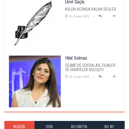
Ümit Güçlü
KÜLÜN ALTINDA KALAN SESLER
01 Ocak 1970
Hilal Solmaz
ÇEŞME'DE SOFRALAR, FİLMLER
VE HİKÂYELER BULUŞTU
01 Ocak 1970
BUGÜN
DÜN
BU HAFTA
BU AY