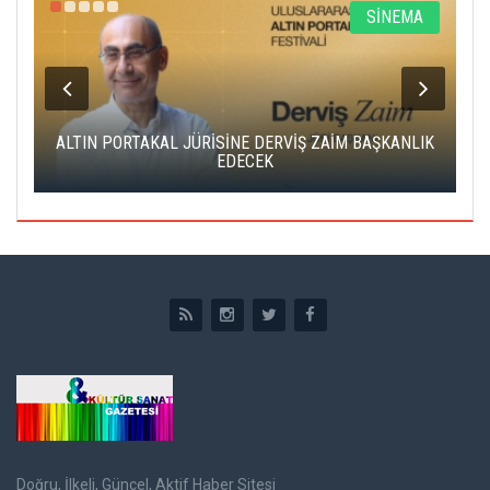
R
SİNEMA
ALTIN PORTAKAL JÜRİSİNE DERVİŞ ZAİM BAŞKANLIK
C
EDECEK
Doğru, İlkeli, Güncel, Aktif Haber Sitesi