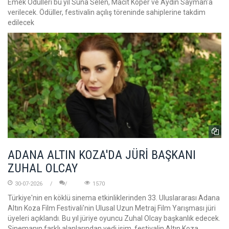
Emek Ödülleri bu yıl Suna Selen, Macit Koper ve Aydın Sayman'a
verilecek. Ödüller, festivalin açılış töreninde sahiplerine takdim
edilecek
ADANA ALTIN KOZA'DA JÜRİ BAŞKANI
ZUHAL OLCAY
30-07-2026
1570
Türkiye'nin en köklü sinema etkinliklerinden 33. Uluslararası Adana
Altın Koza Film Festivali'nin Ulusal Uzun Metraj Film Yarışması jüri
üyeleri açıklandı. Bu yıl jüriye oyuncu Zuhal Olcay başkanlık edecek.
Sinemanın farklı alanlarından yedi isim, festivalin Altın Koza