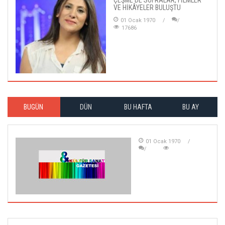
VE HİKÂYELER BULUŞTU
01 Ocak 1970
17686
BUGÜN
DÜN
BU HAFTA
BU AY
01 Ocak 1970