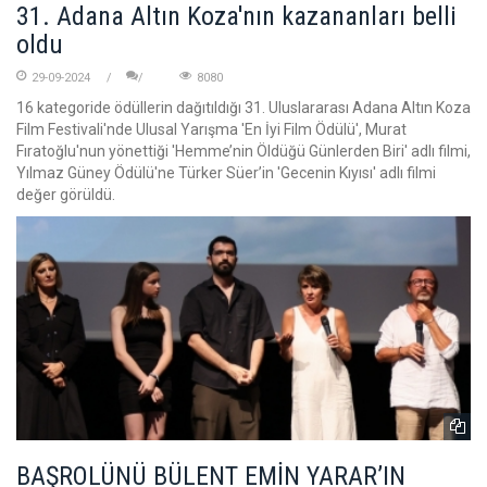
31. Adana Altın Koza'nın kazananları belli
oldu
29-09-2024
8080
16 kategoride ödüllerin dağıtıldığı 31. Uluslararası Adana Altın Koza
Film Festivali'nde Ulusal Yarışma 'En İyi Film Ödülü', Murat
Fıratoğlu'nun yönettiği 'Hemme’nin Öldüğü Günlerden Biri' adlı filmi,
Yılmaz Güney Ödülü'ne Türker Süer’in 'Gecenin Kıyısı' adlı filmi
değer görüldü.
BAŞROLÜNÜ BÜLENT EMİN YARAR’IN