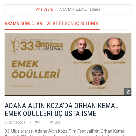
Ana Sayfa
ARANAN KELİME : adana
ARAMA SONUÇLARI :
26 ADET SONUÇ BULUNDU
ADANA ALTIN KOZA'DA ORHAN KEMAL
EMEK ÖDÜLLERİ ÜÇ USTA İSME
07-08-2026
333
33. Uluslararası Adana Altın Koza Film Festivali'nin Orhan Kemal