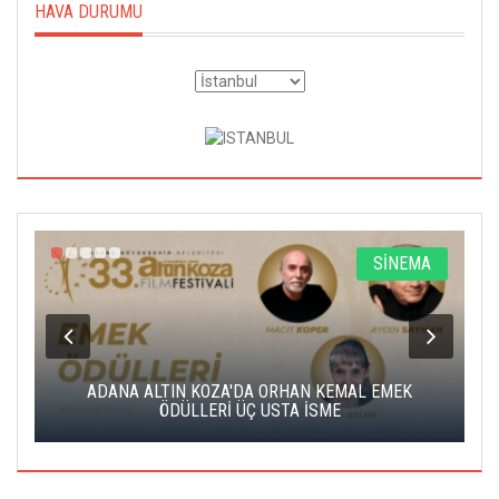
HAVA DURUMU
A
SİNEMA
K
ADANA ALTIN KOZA'DA ORHAN KEMAL EMEK
A
ÖDÜLLERİ ÜÇ USTA İSME