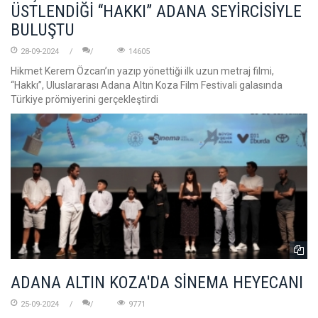
ÜSTLENDİĞİ “HAKKI” ADANA SEYİRCİSİYLE
BULUŞTU
28-09-2024
14605
Hikmet Kerem Özcan’ın yazıp yönettiği ilk uzun metraj filmi,
“Hakkı”, Uluslararası Adana Altın Koza Film Festivali galasında
Türkiye prömiyerini gerçekleştirdi
ADANA ALTIN KOZA'DA SİNEMA HEYECANI
25-09-2024
9771