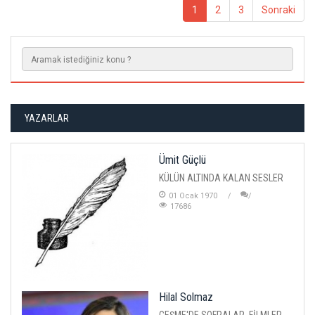
1
2
3
Sonraki
YAZARLAR
Ümit Güçlü
KÜLÜN ALTINDA KALAN SESLER
01 Ocak 1970
17686
Hilal Solmaz
ÇEŞME'DE SOFRALAR, FİLMLER