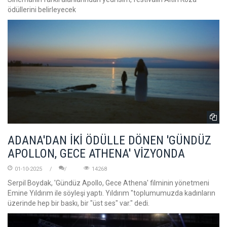
ödüllerini belirleyecek
ADANA'DAN İKİ ÖDÜLLE DÖNEN 'GÜNDÜZ
APOLLON, GECE ATHENA' VİZYONDA
01-10-2025
14268
Serpil Boydak, 'Gündüz Apollo, Gece Athena' filminin yönetmeni
Emine Yıldırım ile söyleşi yaptı. Yıldırım "toplumumuzda kadınların
üzerinde hep bir baskı, bir "üst ses" var." dedi.