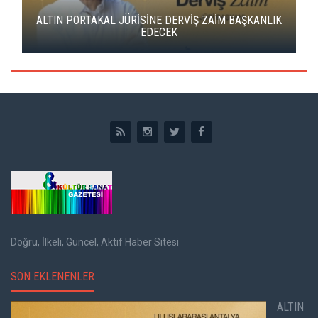
ALTIN PORTAKAL JÜRİSİNE DERVİŞ ZAİM BAŞKANLIK
C
EDECEK
Doğru, İlkeli, Güncel, Aktif Haber Sitesi
SON EKLENENLER
ALTIN