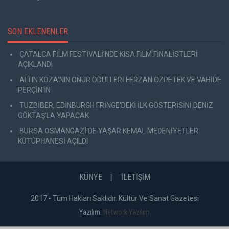
SON EKLENENLER
ÇATALCA FİLM FESTİVALİ'NDE KISA FİLM FİNALİSTLERİ
AÇIKLANDI
ALTIN KOZA'NIN ONUR ÖDÜLLERİ FERZAN ÖZPETEK VE VAHİDE
PERÇİN'İN
TUZBİBER, EDİNBURGH FRİNGE'DEKİ İLK GÖSTERİSİNİ DENİZ
GÖKTAŞ'LA YAPACAK
BURSA OSMANGAZİ'DE YAŞAR KEMAL MEDENİYETLER
KÜTÜPHANESİ AÇILDI
KÜNYE
İLETİŞİM
2017 - Tüm Hakları Saklıdır. Kültür Ve Sanat Gazetesi
Yazılım:
Network Yazılım