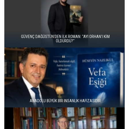
İKİ KİTAP VE BİTMEYEN BİR ENERJİ
ÜNAL ERSÖZLÜ’NÜN YENİ ŞİİR KİTABI “BÖĞÜRTLEN ÖPÜCÜĞÜ”
YAYIMLANDI