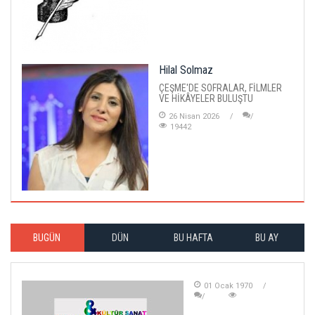
Hilal Solmaz
ÇEŞME'DE SOFRALAR, FİLMLER
VE HİKÂYELER BULUŞTU
26 Nisan 2026
19442
BUGÜN
DÜN
BU HAFTA
BU AY
01 Ocak 1970