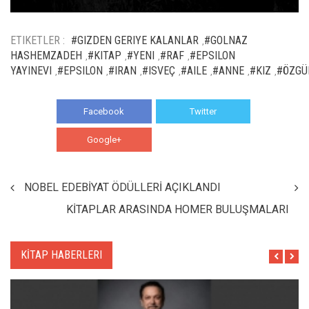
ETIKETLER :
#GIZDEN GERIYE KALANLAR
#GOLNAZ
,
HASHEMZADEH
#KITAP
#YENI
#RAF
#EPSILON
,
,
,
,
YAYINEVI
#EPSILON
#IRAN
#ISVEÇ
#AILE
#ANNE
#KIZ
#ÖZGÜ
,
,
,
,
,
,
,
Facebook
Twitter
Google+
WhatsApp
NOBEL EDEBİYAT ÖDÜLLERİ AÇIKLANDI
KİTAPLAR ARASINDA HOMER BULUŞMALARI
KİTAP HABERLERI