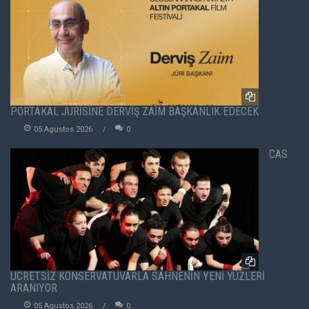
PORTAKAL JÜRİSİNE DERVİŞ ZAİM BAŞKANLIK EDECEK
05 Agustos 2026
0
CAS
ÜCRETSİZ KONSERVATUVARLA SAHNENİN YENİ YÜZLERİ
ARANIYOR
05 Agustos 2026
0