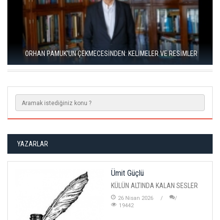
RIZA SÖNMEZ: ‘ANADOLU, SANILDIĞINDAN ÇOK DAHA VEGAN"
YAZARLAR
Ümit Güçlü
KÜLÜN ALTINDA KALAN SESLER
26 Nisan 2026
19442