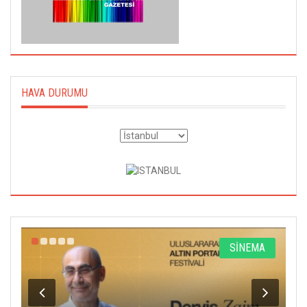
HAVA DURUMU
R
SİNEMA