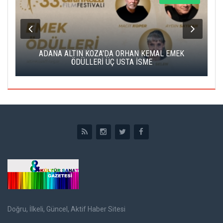
K
ADANA ALTIN KOZA'DA ORHAN KEMAL EMEK
A
ÖDÜLLERİ ÜÇ USTA İSME
Doğru, İlkeli, Güncel, Aktif Haber Sitesi