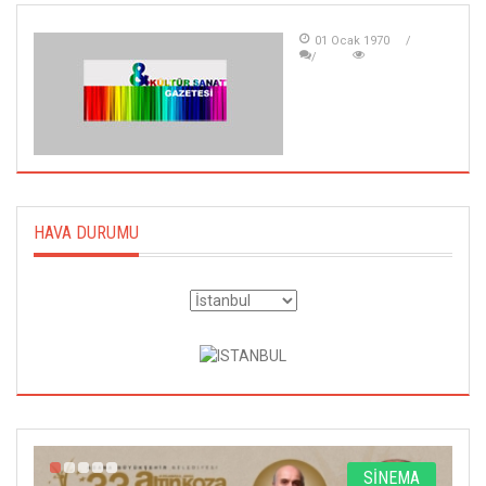
01 Ocak 1970
HAVA DURUMU
A
SİNEMA