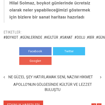
Hilal Solmaz, boykot günlerinde ücretsiz
olarak neler yapabileceğimizi göstermek
için bizlere bir sanat haritası hazırladı
ETIKETLER :
#BOYKOT
#GÜNLERİNDE
#KÜLTÜR
#SANAT
#DOLU
#BİR
#GÜN
,
,
,
,
,
,
Facebook
Twitter
Google+
WhatsApp
NE GÜZEL ŞEY HATIRLAMAK SENİ, NAZIM HİKMET
APOLLO'NUN GÖLGESİNDE KÜLTÜR VE LEZZET
BULUŞTU