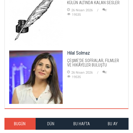
KÜLÜN ALTINDA KALAN SESLER
26 Nisan 2026
19535
Hilal Solmaz
ÇEŞME'DE SOFRALAR, FİLMLER
VE HİKÂYELER BULUŞTU
26 Nisan 2026
19535
BUGÜN
DÜN
BU HAFTA
BU AY