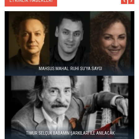
ETKINLIK HABERLERI
ÇAL BAĞBOZUMU FESTIVALI’NDE KÜLTÜR, SANAT VE BAĞCILIK
BIR ARADA
İSTANBUL COMICS AND ART FESTIVAL YOUTH ÜSKÜDAR'DA