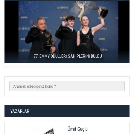
DÜZCE KONURALP ULUSLARARASI FILM FESTIVALI ÖDÜLLERI
SAHIPLERINI BULDU
YAZARLAR
Ümit Güçlü