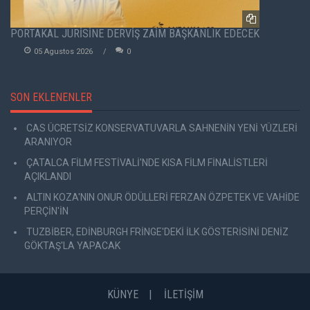
PORTAKAL JÜRİSİNE DERVİŞ ZAİM BAŞKANLIK EDECEK
05 Agustos 2026
0
SON EKLENENLER
CAS ÜCRETSİZ KONSERVATUVARLA SAHNENİN YENİ YÜZLERİ
ARANIYOR
ÇATALCA FİLM FESTİVALİ'NDE KISA FİLM FİNALİSTLERİ
AÇIKLANDI
ALTIN KOZA'NIN ONUR ÖDÜLLERİ FERZAN ÖZPETEK VE VAHİDE
PERÇİN'İN
TUZBİBER, EDİNBURGH FRİNGE'DEKİ İLK GÖSTERİSİNİ DENİZ
GÖKTAŞ'LA YAPACAK
KÜNYE
İLETİŞİM