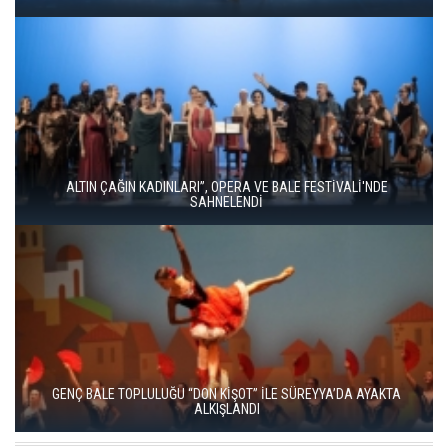
16. ULUSLARARASI İSTANBUL OPERA VE BALE FESTİVALİ
“KÜLKEDİSİ” İLE BAŞLADI
LA TRAVİATA, SAHNEDE BÜYÜLEYİCİ BİR GECE YARATTI