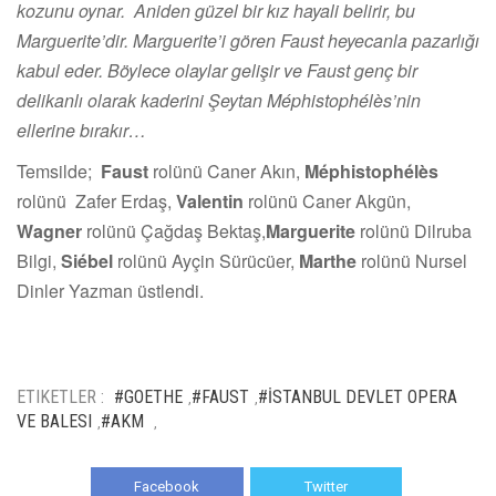
kozunu oynar. Aniden güzel bir kız hayali belirir, bu
Marguerite’dir. Marguerite’i gören Faust heyecanla pazarlığı
kabul eder. Böylece olaylar gelişir ve Faust genç bir
delikanlı olarak kaderini Şeytan Méphistophélès’nin
ellerine bırakır…
Temsilde;
Faust
rolünü Caner Akın,
Méphistophélès
rolünü Zafer Erdaş,
Valentin
rolünü Caner Akgün,
Wagner
rolünü Çağdaş Bektaş,
Marguerite
rolünü Dilruba
Bilgi,
Siébel
rolünü Ayçin Sürücüer,
Marthe
rolünü Nursel
Dinler Yazman üstlendi.
ETIKETLER :
#GOETHE
#FAUST
#İSTANBUL DEVLET OPERA
,
,
VE BALESI
#AKM
,
,
Facebook
Twitter