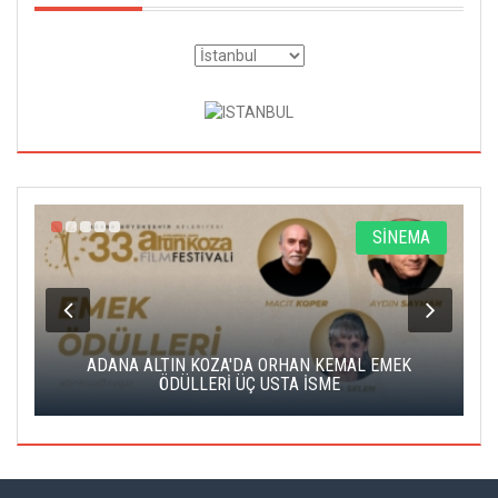
A
SİNEMA
K
ADANA ALTIN KOZA'DA ORHAN KEMAL EMEK
A
ÖDÜLLERİ ÜÇ USTA İSME