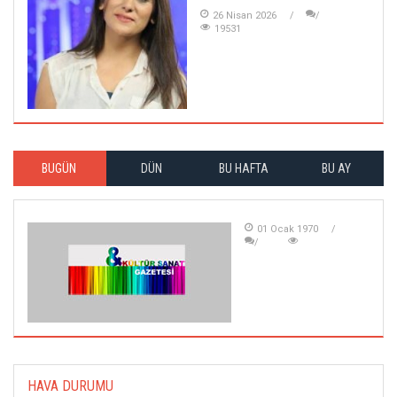
26 Nisan 2026
19531
BUGÜN
DÜN
BU HAFTA
BU AY
01 Ocak 1970
HAVA DURUMU