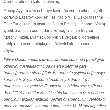
Carré tarafından kaleme alınmış.
Recep Ayyılmaz’ın sahneye koyduğu eserin orkestra şefi
Zdravko Lazarov, koro şefi ise Paolo Villa. Dekor tasarımı
Efter Tunç, kostüm tasarımı Gizem Betil, ışık tasarımı Yakup
Çartık’a ait olan eserin dans koreografisi ise Beyhan
Murphy imzalı. Dramatik bir yapıya ve çarpıcı görselliğe
sahip olan eserin oldukça sürükleyici olan konusu ise
şöyle;
İhtiyar Doktor Faust, kasvetli, karanlık odasında gençliğinin
özlemini duymaktadır: Dua da etse derdine çare
bulacağından emin değildir. Bu nedenle şeytanı çağırmaya
karar verir. Şeytan Méphistophélès yüzünde alaycı
gülümseyişiyle gelir ve Faust’a ne istediğini sorar; “Para mı,
ün mü?” Yaşlı doktor Faust ise hiç birini istemez, o sadece
gençliğini arzulamaktadır. Şeytan ona gençliğini verecektir
ancak buna karşılık ondan ruhunu ister. Ve Méphistophélès