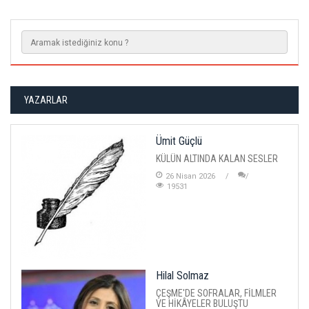
YAZARLAR
Ümit Güçlü
KÜLÜN ALTINDA KALAN SESLER
26 Nisan 2026
19531
Hilal Solmaz
ÇEŞME'DE SOFRALAR, FİLMLER
VE HİKÂYELER BULUŞTU