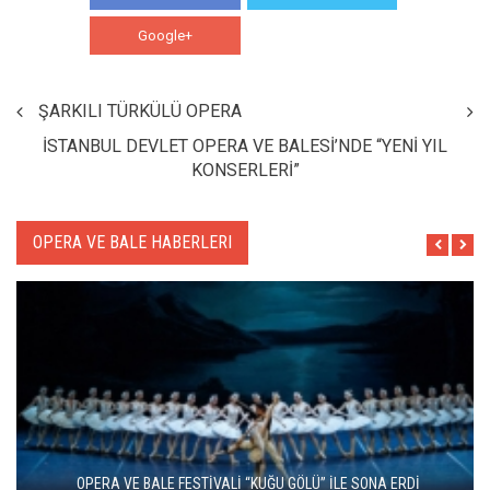
Google+
WhatsApp
ŞARKILI TÜRKÜLÜ OPERA
İSTANBUL DEVLET OPERA VE BALESİ’NDE “YENİ YIL
KONSERLERİ”
OPERA VE BALE HABERLERI
ZARAFETİN AŞKIN VE TUTKUNUN DANSI: KUĞU GÖLÜ YENİDEN
SAHNEDE