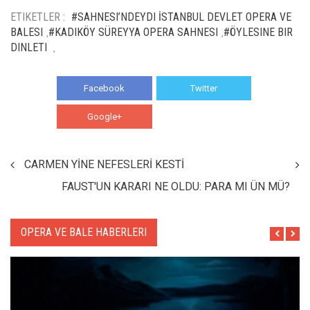
ETIKETLER :
#SAHNESI’NDEYDI İSTANBUL DEVLET OPERA VE
BALESI
#KADIKÖY SÜREYYA OPERA SAHNESI
#ÖYLESINE BIR
,
,
DINLETI
,
Facebook
Twitter
Google+
WhatsApp
CARMEN YİNE NEFESLERİ KESTİ
FAUST'UN KARARI NE OLDU: PARA MI ÜN MÜ?
OPERA VE BALE HABERLERI