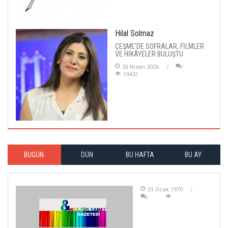
Hilal Solmaz
ÇEŞME'DE SOFRALAR, FİLMLER
VE HİKÂYELER BULUŞTU
26 Nisan 2026
19431
BUGÜN
DÜN
BU HAFTA
BU AY
01 Ocak 1970