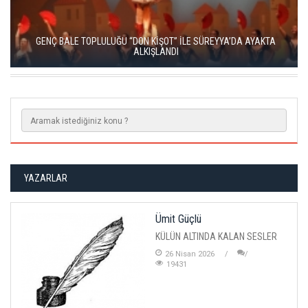
LA TRAVİATA, SAHNEDE BÜYÜLEYİCİ BİR GECE YARATTI
YAZARLAR
Ümit Güçlü
KÜLÜN ALTINDA KALAN SESLER
26 Nisan 2026
19431