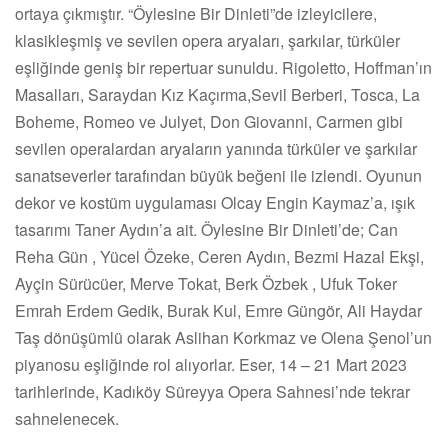
ortaya çıkmıştır. “Öylesine Bir Dinleti”de izleyicilere,
klasikleşmiş ve sevilen opera aryaları, şarkılar, türküler
eşliğinde geniş bir repertuar sunuldu. Rigoletto, Hoffman’ın
Masalları, Saraydan Kız Kaçırma,Sevil Berberi, Tosca, La
Boheme, Romeo ve Julyet, Don Giovanni, Carmen gibi
sevilen operalardan aryaların yanında türküler ve şarkılar
sanatseverler tarafından büyük beğeni ile izlendi. Oyunun
dekor ve kostüm uygulaması Olcay Engin Kaymaz’a, ışık
tasarımı Taner Aydın’a ait. Öylesine Bir Dinleti’de; Can
Reha Gün , Yücel Özeke, Ceren Aydın, Bezmi Hazal Ekşi,
Ayçin Sürücüer, Merve Tokat, Berk Özbek , Ufuk Toker
Emrah Erdem Gedik, Burak Kul, Emre Güngör, Ali Haydar
Taş dönüşümlü olarak Aslihan Korkmaz ve Olena Şenol’un
piyanosu eşliğinde rol alıyorlar. Eser, 14 – 21 Mart 2023
tarihlerinde, Kadıköy Süreyya Opera Sahnesi’nde tekrar
sahnelenecek.