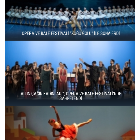
ZARAFETİN AŞKIN VE TUTKUNUN DANSI: KUĞU GÖLÜ YENİDEN
SAHNEDE
16. ULUSLARARASI İSTANBUL OPERA VE BALE FESTİVALİ
“KÜLKEDİSİ” İLE BAŞLADI