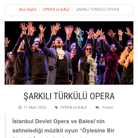
Ana Sayfa
OPERA ve BALE
ŞARKILI TÜRKÜLÜ OPERA
ŞARKILI TÜRKÜLÜ OPERA
11 Mart 2023
OPERA ve BALE
Yorum
İstanbul Devlet Opera ve Balesi’nin
sahnelediği müzikli oyun “Öylesine Bir