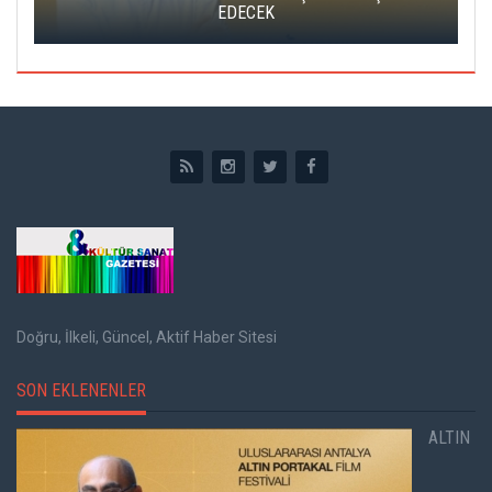
EDECEK
Doğru, İlkeli, Güncel, Aktif Haber Sitesi
SON EKLENENLER
ALTIN