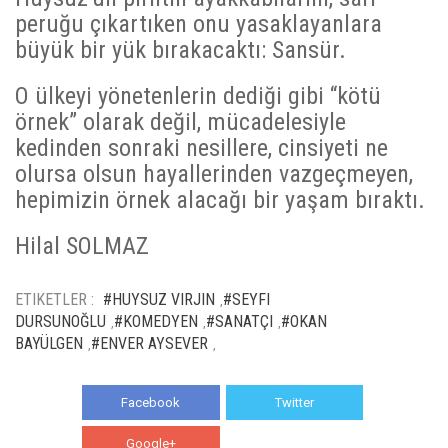
peruğu çıkartıken onu yasaklayanlara
büyük bir yük bırakacaktı: Sansür.
O ülkeyi yönetenlerin dediği gibi “kötü
örnek” olarak değil, mücadelesiyle
kedinden sonraki nesillere, cinsiyeti ne
olursa olsun hayallerinden vazgeçmeyen,
hepimizin örnek alacağı bir yaşam bıraktı.
Hilal SOLMAZ
ETIKETLER :
#HUYSUZ VIRJIN
#SEYFI
,
DURSUNOĞLU
#KOMEDYEN
#SANATÇI
#OKAN
,
,
,
BAYÜLGEN
#ENVER AYSEVER
,
,
Facebook
Twitter
Google+
WhatsApp