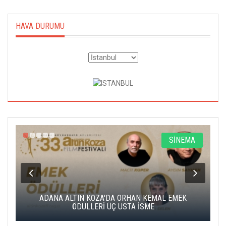
HAVA DURUMU
A
SİNEMA
K
ADANA ALTIN KOZA'DA ORHAN KEMAL EMEK
A
ÖDÜLLERİ ÜÇ USTA İSME