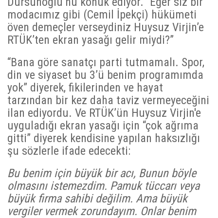
Dursunoğlu’nu konuk ediyor. “Eğer siz bir
modacımız gibi (Cemil İpekçi) hükümeti
öven demeçler verseydiniz Huysuz Virjin’e
RTÜK’ten ekran yasağı gelir miydi?”
“Bana göre sanatçı parti tutmamalı. Spor,
din ve siyaset bu 3’ü benim programımda
yok” diyerek, fikilerinden ve hayat
tarzından bir kez daha taviz vermeyeceğini
ilan ediyordu. Ve RTÜK’ün Huysuz Virjin'e
uyguladığı ekran yasağı için “çok ağrıma
gitti” diyerek kendisine yapılan haksızlığı
şu sözlerle ifade edecekti:
Bu benim için büyük bir acı, Bunun böyle
olmasını istemezdim. Pamuk tüccarı veya
büyük firma sahibi değilim. Ama büyük
vergiler vermek zorundayım. Onlar benim