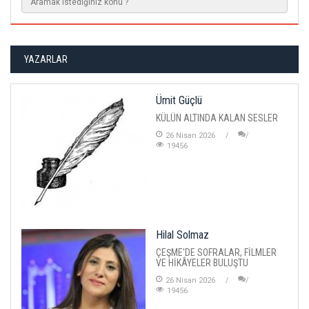
YAZARLAR
Ümit Güçlü
KÜLÜN ALTINDA KALAN SESLER
26 Nisan 2026
19456
Hilal Solmaz
ÇEŞME'DE SOFRALAR, FİLMLER
VE HİKÂYELER BULUŞTU
26 Nisan 2026
19456