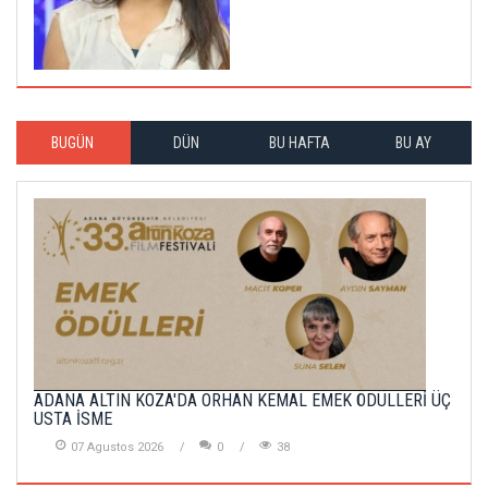
BUGÜN
DÜN
BU HAFTA
BU AY
ADANA ALTIN KOZA'DA ORHAN KEMAL EMEK ÖDÜLLERİ ÜÇ
USTA İSME
07 Agustos 2026
0
38