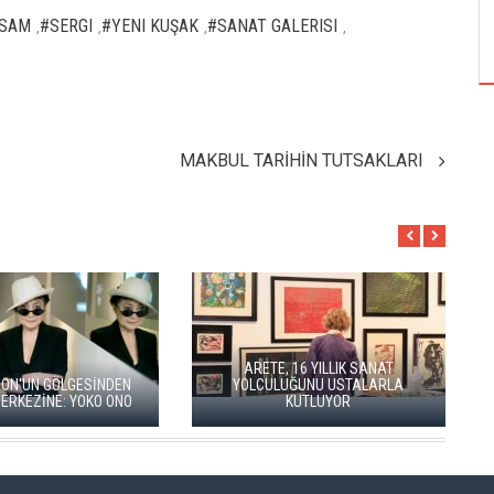
TUZBİBER, EDİNBURGH FRİNGE'DEKİ İLK
GÖSTERİSİNİ DENİZ GÖKTAŞ'LA YAPACAK
SSAM
#SERGI
#YENI KUŞAK
#SANAT GALERISI
,
,
,
,
MAKBUL TARİHİN TUTSAKLARI
ARETE, 16 YILLIK SANAT
YOLCULUĞUNU USTALARLA
"ŞEHRİ BİZ ÖĞRENMİYO
KUTLUYOR
TELEFONUMUZ ÖĞRENİY