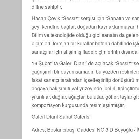
diline sahiptir.
Hasan Çevik “Sessiz” sergisi için “Sanatın ve san
şeyi kendine bağlar; doğadan kaynaklanmayan hiçb
Bilim ve teknolojide olduğu gibi sanatın da gelenek
biçimleri, formları bir kurallar bütünü dahilinde
sanatçılar için alışılmış ifade biçimlerinin dışında
16 Şubat’ ta Galeri Diani’ de açılacak “Sessiz” s
çağrışımlı bir duyumsamadır; bu yüzden resimlerd
fakat sanatçı tarafından içselleştirilip dönüştürü
doğaya bakışını tuval yüzeyinde, belirli tipleştirm
yıkıntılar, dağlar, ağaçlar, bulutlar, göller, taşlar 
kompozisyon kurgusunda resimleştirmiştir.
Galeri Diani Sanat Galerisi
Adres; Bostancıbaşı Caddesi NO 3 D Beyoğlu /