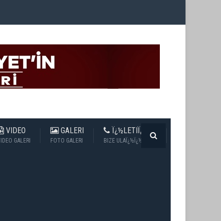
VIDEO
GALERI
Ï¿½LETIÏ¿½IM
IDEO GALERI
FOTO GALERI
BIZE ULAÏ¿½Ï¿½N