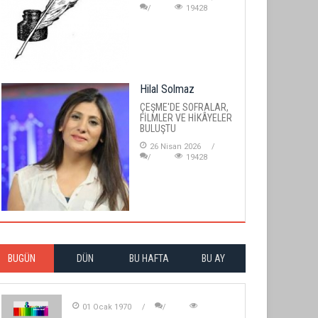
19428
Hilal Solmaz
ÇEŞME'DE SOFRALAR,
FİLMLER VE HİKÂYELER
BULUŞTU
26 Nisan 2026
19428
BUGÜN
DÜN
BU HAFTA
BU AY
01 Ocak 1970