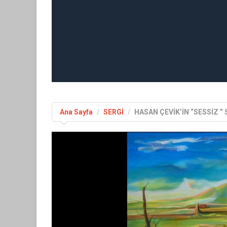
Ana Sayfa
SERGİ
HASAN ÇEVİK’İN “SESSİZ ” 