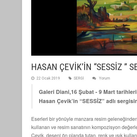
HASAN ÇEVİK’İN “SESSİZ ” S
22 Ocak 2019
SERGİ
Yorum
Galeri Diani,16 Şubat - 9 Mart tarihl
Hasan Çevik’in “SESSİZ” adlı sergisin
Eserleri bir yönüyle manzara resim geleneğinden
kullanan ve resim sanatının kompozisyon değerl
Çevik, deseni ön planda tutan, renk ve ışık kulla