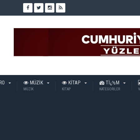
TRO
MÜZİK
KİTAP
TÏ¿½M
MÜZİK
KİTAP
KATEGORILER
V