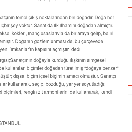
atçının temel çıkış noktalarından biri doğadır. Doğa her
ir şey yoktur. Sanat da ilk ilhamını doğadan almıştır.
sel kökleri, inanç esaslarıyla da bir araya gelip, belirli
 işlemiştir. Doğanın gözlemlenmesi de, bu çerçevede
 yeni ’imkanlar’ın kapısını açmıştır” dedi.
ergisi;Sanatçının doğayla kurduğu ilişkinin simgesel
e kullanılan biçimler doğadan türetilmiş “doğaya benzer”
lmüştür; dışsal biçim içsel biçimin amacı olmuştur. Sanatçı
eler kullanarak, seçip, bozduğu, yer yer soyutladığı;
gibi biçimleri, rengin zıt armonilerini de kullanarak, kendi
GÖRSEL SANATLAR
 İSTANBUL