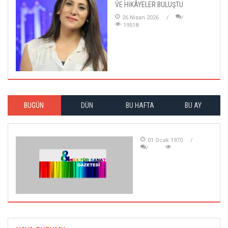
VE HİKÂYELER BULUŞTU
26 Nisan 2026
19518
BUGÜN
DÜN
BU HAFTA
BU AY
01 Ocak 1970