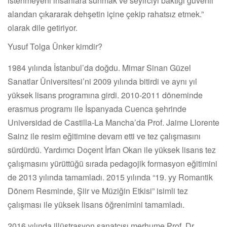
istenmeyeni insanlara sunmak ve seyirciyi baktığı güvenli
alandan çıkararak dehşetin içine çekip rahatsız etmek.”
olarak dile getiriyor.
Yusuf Tolga Ünker kimdir?
1984 yılında İstanbul’da doğdu. Mimar Sinan Güzel
Sanatlar Üniversitesi’ni 2009 yılında bitirdi ve aynı yıl
yüksek lisans programına girdi. 2010-2011 döneminde
erasmus programı ile İspanyada Cuenca şehrinde
Universidad de Castilla-La Mancha’da Prof. Jaime Llorente
Sainz ile resim eğitimine devam etti ve tez çalışmasını
sürdürdü. Yardımcı Doçent İrfan Okan ile yüksek lisans tez
çalışmasını yürüttüğü sırada pedagojik formasyon eğitimini
de 2013 yılında tamamladı. 2015 yılında “19. yy Romantik
Dönem Resminde, Şiir ve Müziğin Etkisi” isimli tez
çalışması ile yüksek lisans öğrenimini tamamladı.
2016 yılında illüstrasyon sanatçısı merhume Prof. Dr.