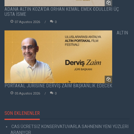
ADANA ALTIN KOZA'DA ORHAN KEMAL EMEK ÖDÜLLERİ ÜÇ
USTA İSME
07 Agustos 2026
0
ALTIN
PORTAKAL JÜRİSİNE DERVİŞ ZAİM BAŞKANLIK EDECEK
05 Agustos 2026
0
SON EKLENENLER
CAS ÜCRETSİZ KONSERVATUVARLA SAHNENİN YENİ YÜZLERİ
ARANIYOR