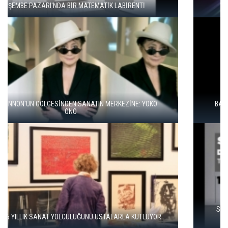
"ŞEHRİ BİZ ÖĞRENMİYORUZ, TELEFONUMUZ ÖĞRENİYOR"
BALKANLAR'DAN ALÇITEPE'YE GÖÇÜN HİKAYESİ: "KÖK HALI"
SERGİSİ AÇILDI
SEÇKİN PİRİM İLE ŞEREFİYE SARNICI'NDA "DÜN İLE BUGÜN"
SERGİSİ