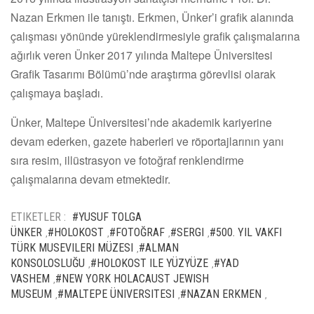
Nazan Erkmen ile tanıştı. Erkmen, Ünker’i grafik alanında
çalışması yönünde yüreklendirmesiyle grafik çalışmalarına
ağırlık veren Ünker 2017 yılında Maltepe Üniversitesi
Grafik Tasarımı Bölümü’nde araştırma görevlisi olarak
çalışmaya başladı.
Ünker, Maltepe Üniversitesi’nde akademik kariyerine
devam ederken, gazete haberleri ve röportajlarının yanı
sıra resim, illüstrasyon ve fotoğraf renklendirme
çalışmalarına devam etmektedir.
ETIKETLER :
#YUSUF TOLGA
ÜNKER
#HOLOKOST
#FOTOĞRAF
#SERGI
#500. YIL VAKFI
,
,
,
,
TÜRK MUSEVILERI MÜZESI
#ALMAN
,
KONSOLOSLUĞU
#HOLOKOST ILE YÜZYÜZE
#YAD
,
,
VASHEM
#NEW YORK HOLACAUST JEWISH
,
MUSEUM
#MALTEPE ÜNIVERSITESI
#NAZAN ERKMEN
,
,
,