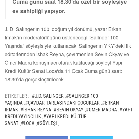
Cuma günü saat 18.30'da özel bir söyleşiye
ev sahipliği yapıyor.
J. D. Salinger’ın 100. doğum yıl dönümü, yazar Erkan
Irmak’ın moderatörlüğünü üstleneceği “Salinger 100
Yaşında” söyleşisiyle kutlanacak. Salinger’ın YKY’deki ilk
editörlerinden İshak Reyna, çevirmenleri Sevin Okyay ve
Ömer Madra konuşmacı olarak katılacağı söyleşi Yapı
Kredi Kültür Sanat Loca'da 11 Ocak Cuma günü saat:
18:30’da gerçekleştirilecek.
ETIKETLER :
#J.D. SALINGER
#SALINGER 100
,
YAŞINDA
#ÇAVDAR TARLASINDAKI ÇOCUKLAR
#ERKAN
,
,
IRMAK
#İSHAK REYNA
#SEVIN OKYAY
#ÖMER MADRA
#YAPI
,
,
,
,
KREDI YAYINCILIK
#YAPI KREDI KÜLTÜR
,
SANAT
#LOCA
#SÖYLEŞI
,
,
,