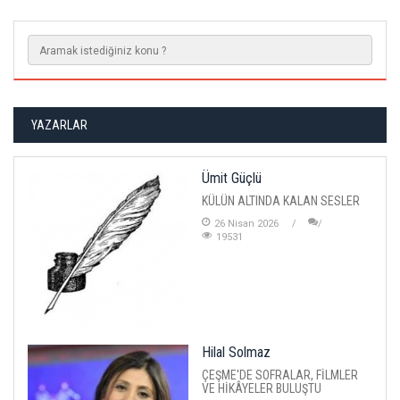
YAZARLAR
Ümit Güçlü
KÜLÜN ALTINDA KALAN SESLER
26 Nisan 2026
19531
Hilal Solmaz
ÇEŞME'DE SOFRALAR, FİLMLER
VE HİKÂYELER BULUŞTU