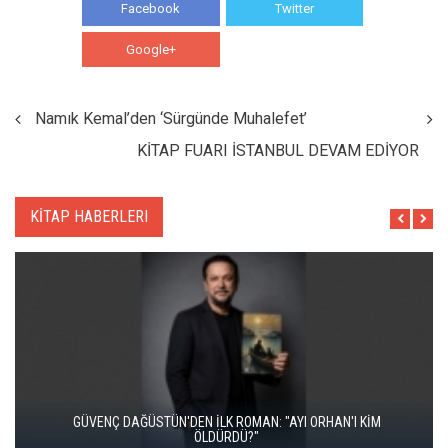
Facebook
Twitter
Google+
WhatsApp
Namık Kemal’den ‘Sürgünde Muhalefet’
KİTAP FUARI İSTANBUL DEVAM EDİYOR
KİTAP HABERLERI
İKİ KİTAP VE BİTMEYEN BİR ENERJİ