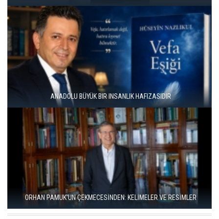
ÜNAL ERSÖZLÜ’NÜN YENİ ŞİİR KİTABI “BÖĞÜRTLEN ÖPÜCÜĞÜ”
YAYIMLANDI
RIZA SÖNMEZ: ‘ANADOLU, SANILDIĞINDAN ÇOK DAHA VEGAN"