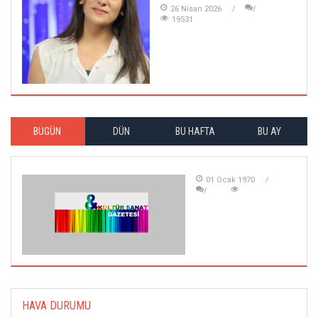
26 Nisan 2026
19531
BUGÜN
DÜN
BU HAFTA
BU AY
01 Ocak 1970
HAVA DURUMU