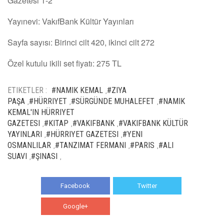
Gazetesi 1-2
Yayınevi: VakıfBank Kültür Yayınları
Sayfa sayısı: Birinci cilt 420, ikinci cilt 272
Özel kutulu ikili set fiyatı: 275 TL
ETIKETLER :
#NAMIK KEMAL
#ZIYA
,
PAŞA
#HÜRRIYET
#SÜRGÜNDE MUHALEFET
#NAMIK
,
,
,
KEMAL'IN HÜRRIYET
GAZETESI
#KITAP
#VAKIFBANK
#VAKIFBANK KÜLTÜR
,
,
,
YAYINLARI
#HÜRRIYET GAZETESI
#YENI
,
,
OSMANLILAR
#TANZIMAT FERMANI
#PARIS
#ALI
,
,
,
SUAVI
#ŞINASI
,
,
Facebook
Twitter
Google+
WhatsApp