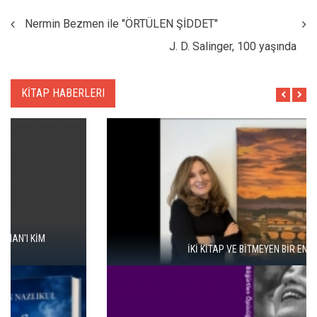
Nermin Bezmen ile "ÖRTÜLEN ŞİDDET"
J. D. Salinger, 100 yaşında
KİTAP HABERLERI
İKİ KİTAP VE BİTMEYEN BİR ENERJİ