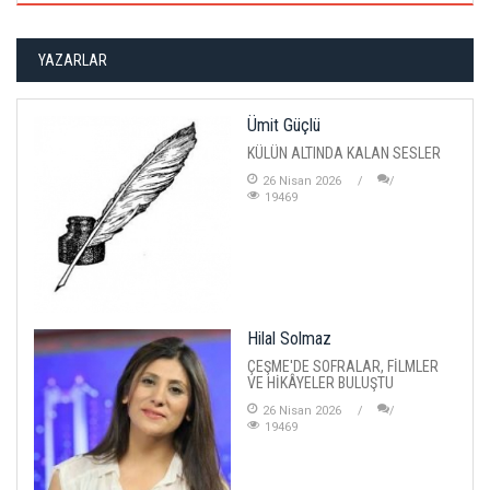
YAZARLAR
Ümit Güçlü
KÜLÜN ALTINDA KALAN SESLER
26 Nisan 2026
19469
Hilal Solmaz
ÇEŞME'DE SOFRALAR, FİLMLER
VE HİKÂYELER BULUŞTU
26 Nisan 2026
19469