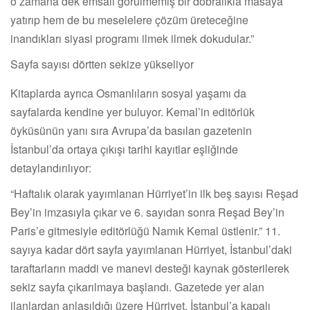
o zamana dek emsali görülmemiş bir dobralıkla masaya
yatırıp hem de bu meselelere çözüm üreteceğine
inandıkları siyasi programı ilmek ilmek dokudular.”
Sayfa sayısı dörtten sekize yükseliyor
Kitaplarda ayrıca Osmanlıların sosyal yaşamı da
sayfalarda kendine yer buluyor. Kemal’in editörlük
öyküsünün yanı sıra Avrupa’da basılan gazetenin
İstanbul’da ortaya çıkışı tarihi kayıtlar eşliğinde
detaylandırılıyor:
“Haftalık olarak yayımlanan Hürriyet’in ilk beş sayısı Reşad
Bey’in imzasıyla çıkar ve 6. sayıdan sonra Reşad Bey’in
Paris’e gitmesiyle editörlüğü Namık Kemal üstlenir.” 11.
sayıya kadar dört sayfa yayımlanan Hürriyet, İstanbul’daki
taraftarların maddi ve manevi desteği kaynak gösterilerek
sekiz sayfa çıkarılmaya başlandı. Gazetede yer alan
ilanlardan anlaşıldığı üzere Hürriyet, İstanbul’a kapalı