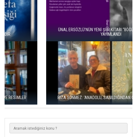
ÜNAL ERSÖZLÜ’NÜN YENİ ŞİİR KİTABI “BÖĞÜRTLEN ÖPÜCÜĞÜ”
YAYIMLANDI
RIZA SÖNMEZ: ‘ANADOLU, SANILDIĞINDAN ÇOK DAHA VEGAN"