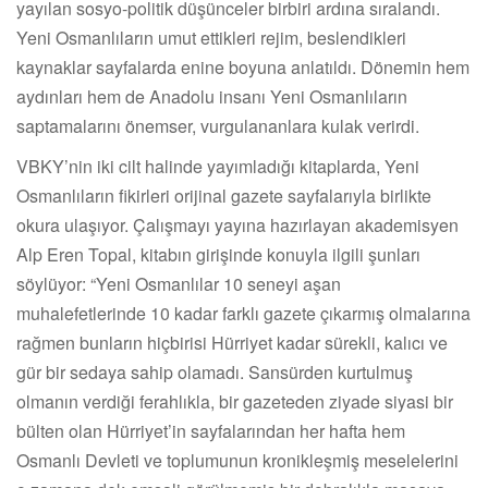
yayılan sosyo-politik düşünceler birbiri ardına sıralandı.
Yeni Osmanlıların umut ettikleri rejim, beslendikleri
kaynaklar sayfalarda enine boyuna anlatıldı. Dönemin hem
aydınları hem de Anadolu insanı Yeni Osmanlıların
saptamalarını önemser, vurgulananlara kulak verirdi.
VBKY’nin iki cilt halinde yayımladığı kitaplarda, Yeni
Osmanlıların fikirleri orijinal gazete sayfalarıyla birlikte
okura ulaşıyor. Çalışmayı yayına hazırlayan akademisyen
Alp Eren Topal, kitabın girişinde konuyla ilgili şunları
söylüyor: “Yeni Osmanlılar 10 seneyi aşan
muhalefetlerinde 10 kadar farklı gazete çıkarmış olmalarına
rağmen bunların hiçbirisi Hürriyet kadar sürekli, kalıcı ve
gür bir sedaya sahip olamadı. Sansürden kurtulmuş
olmanın verdiği ferahlıkla, bir gazeteden ziyade siyasi bir
bülten olan Hürriyet’in sayfalarından her hafta hem
Osmanlı Devleti ve toplumunun kronikleşmiş meselelerini