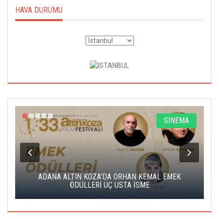
HAVA DURUMU
A
SİNEMA
K
ADANA ALTIN KOZA'DA ORHAN KEMAL EMEK
A
ÖDÜLLERİ ÜÇ USTA İSME