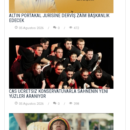
ALTIN PORTAKAL JÜRİSİNE DERVİŞ ZAİM BAŞKANLIK
EDECEK
05 Agustos 2026
0
472
CAS ÜCRETSİZ KONSERVATUVARLA SAHNENİN YENİ
YÜZLERİ ARANIYOR
05 Agustos 2026
0
398