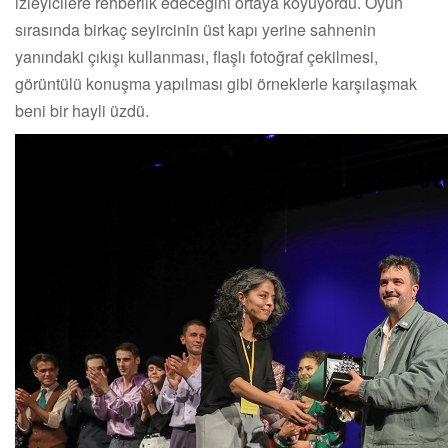
izleyicilere rehberlik edeceğini ortaya koyuyordu. Oyun
sırasında birkaç seyircinin üst kapı yerine sahnenin
yanındaki çıkışı kullanması, flaşlı fotoğraf çekilmesi,
görüntülü konuşma yapılması gibi örneklerle karşılaşmak
beni bir hayli üzdü.