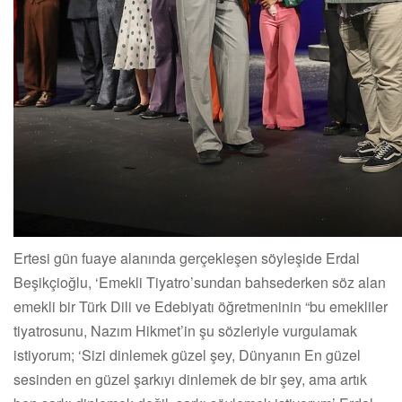
Ertesi gün fuaye alanında gerçekleşen söyleşide Erdal
Beşikçioğlu, ‘Emekli Tiyatro’sundan bahsederken söz alan
emekli bir Türk Dili ve Edebiyatı öğretmeninin “bu emekliler
tiyatrosunu, Nazım Hikmet’in şu sözleriyle vurgulamak
istiyorum; ‘Sizi dinlemek güzel şey, Dünyanın En güzel
sesinden en güzel şarkıyı dinlemek de bir şey, ama artık