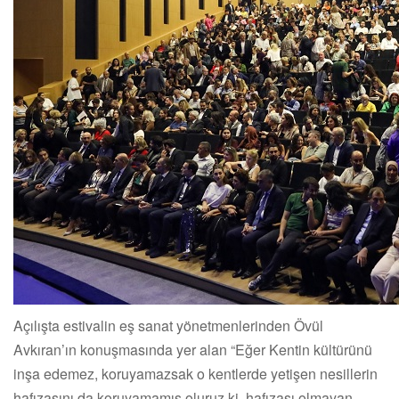
Açılışta estivalin eş sanat yönetmenlerinden Övül
Avkıran’ın konuşmasında yer alan “Eğer Kentin kültürünü
inşa edemez, koruyamazsak o kentlerde yetişen nesillerin
hafızasını da koruyamamış oluruz ki, hafızası olmayan