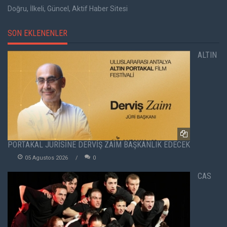
Doğru, İlkeli, Güncel, Aktif Haber Sitesi
SON EKLENENLER
ALTIN
PORTAKAL JÜRİSİNE DERVİŞ ZAİM BAŞKANLIK EDECEK
05 Agustos 2026
0
CAS