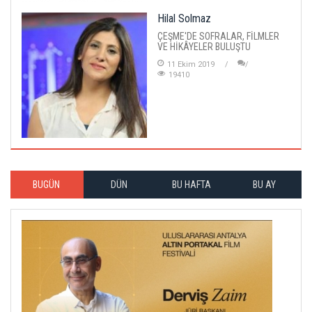
Hilal Solmaz
ÇEŞME'DE SOFRALAR, FİLMLER
VE HİKÂYELER BULUŞTU
11 Ekim 2019
19410
BUGÜN
DÜN
BU HAFTA
BU AY