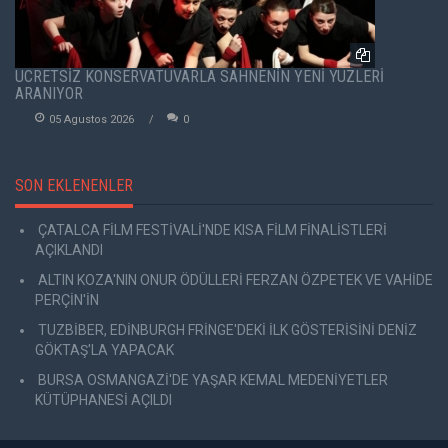
ÜCRETSİZ KONSERVATUVARLA SAHNENİN YENİ YÜZLERİ
ARANIYOR
05 Agustos 2026
0
SON EKLENENLER
ÇATALCA FİLM FESTİVALİ'NDE KISA FİLM FİNALİSTLERİ
AÇIKLANDI
ALTIN KOZA'NIN ONUR ÖDÜLLERİ FERZAN ÖZPETEK VE VAHİDE
PERÇİN'İN
TUZBİBER, EDİNBURGH FRİNGE'DEKİ İLK GÖSTERİSİNİ DENİZ
GÖKTAŞ'LA YAPACAK
BURSA OSMANGAZİ'DE YAŞAR KEMAL MEDENİYETLER
KÜTÜPHANESİ AÇILDI