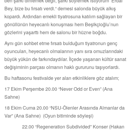
ben şarkı dinlemek değil, şarkı söylemek istiyorum’ Erdal
Bey, bize bu fırsatı verdi.“ demesi salonda büyük alkış
kopardı. Ardından emekli tiyatrosuna katılım sağlayan bir
gönüllünün heyecanlı konuşması hem Beşikçioğlu’nun
gözlerini yaşarttı hem de salonu bir hüzne boğdu.
Aynı gün sohbet etme fırsatı bulduğum tiyatronun genç
oyuncuları, heyecanlı olmalarının yanı sıra omuzlarındaki
büyük yükün de farkındaydılar. İlçede yaşanan kültür sanat
değişiminin parçası olmanın haklı gururunu taşıyorlardı.
Bu haftasonu festivalde yer alan etkinliklere göz atalım;
17 Ekim Perşembe 20.00 “Never Odd or Even” (Ana
Sahne)
18 Ekim Cuma 20.00 “NSU-Ölenler Arasında Almanlar da
Var” (Ana Sahne) (Oyun bitiminde söyleşi)
22.00 “Regeneration Subdivided” Konser (Hakan