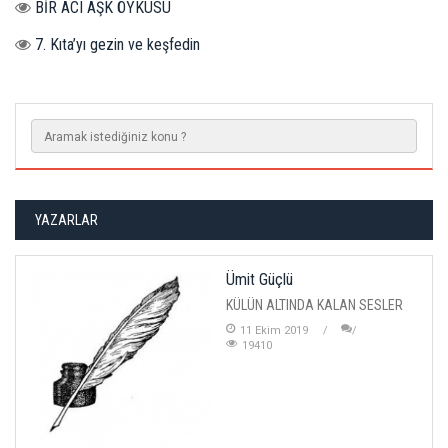
BİR ACI AŞK ÖYKÜSÜ
7. Kıta’yı gezin ve keşfedin
YAZARLAR
Ümit Güçlü
KÜLÜN ALTINDA KALAN SESLER
11 Ekim 2019
19410