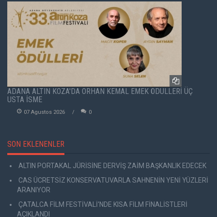
ADANA ALTIN KOZA'DA ORHAN KEMAL EMEK ÖDÜLLERİ ÜÇ
USTA İSME
07 Agustos 2026
0
SON EKLENENLER
ALTIN PORTAKAL JÜRİSİNE DERVİŞ ZAİM BAŞKANLIK EDECEK
CAS ÜCRETSİZ KONSERVATUVARLA SAHNENİN YENİ YÜZLERİ
ARANIYOR
ÇATALCA FİLM FESTİVALİ'NDE KISA FİLM FİNALİSTLERİ
AÇIKLANDI