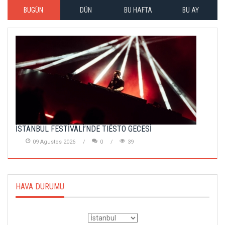
BUGÜN
DÜN
BU HAFTA
BU AY
İSTANBUL FESTİVALİ’NDE TIËSTO GECESİ
09 Agustos 2026
0
39
HAVA DURUMU