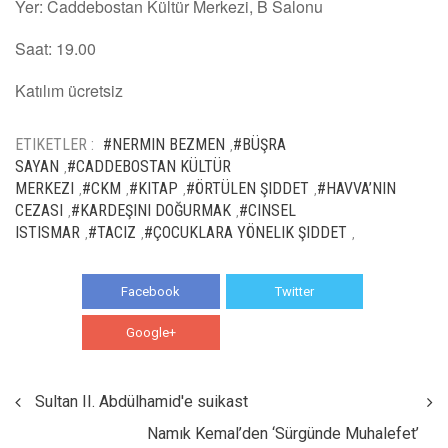
Yer: Caddebostan Kültür Merkezi, B Salonu
Saat: 19.00
Katılım ücretsiz
ETIKETLER :
#NERMIN BEZMEN
#BÜŞRA
,
SAYAN
#CADDEBOSTAN KÜLTÜR
,
MERKEZI
#CKM
#KITAP
#ÖRTÜLEN ŞIDDET
#HAVVA’NIN
,
,
,
,
CEZASI
#KARDEŞINI DOĞURMAK
#CINSEL
,
,
ISTISMAR
#TACIZ
#ÇOCUKLARA YÖNELIK ŞIDDET
,
,
,
Facebook
Twitter
Google+
WhatsApp
Sultan II. Abdülhamid'e suikast
Namık Kemal’den ‘Sürgünde Muhalefet’