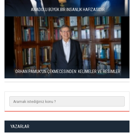
ÜNAL ERSÖZLÜ’NÜN YENİ ŞİİR KİTABI “BÖĞÜRTLEN ÖPÜCÜĞÜ”
YAYIMLANDI
RIZA SÖNMEZ: ‘ANADOLU, SANILDIĞINDAN ÇOK DAHA VEGAN"
YAZARLAR