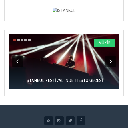
A
MÜZİK
İSTANBUL FESTİVALİ’NDE TIËSTO GECESİ