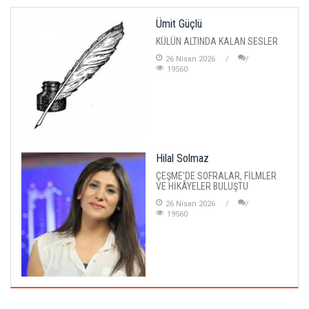
Ümit Güçlü
KÜLÜN ALTINDA KALAN SESLER
26 Nisan 2026
19560
Hilal Solmaz
ÇEŞME'DE SOFRALAR, FİLMLER
VE HİKÂYELER BULUŞTU
26 Nisan 2026
19560