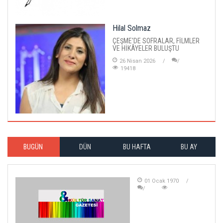
Hilal Solmaz
ÇEŞME'DE SOFRALAR, FİLMLER
VE HİKÂYELER BULUŞTU
26 Nisan 2026
19418
BUGÜN
DÜN
BU HAFTA
BU AY
01 Ocak 1970