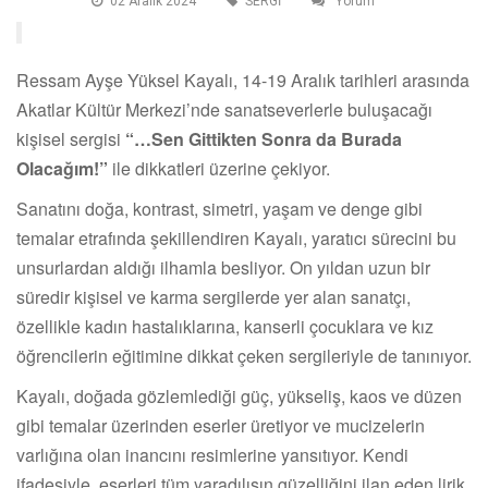
02 Aralik 2024
SERGİ
Yorum
Ressam Ayşe Yüksel Kayalı, 14-19 Aralık tarihleri arasında
Akatlar Kültür Merkezi’nde sanatseverlerle buluşacağı
kişisel sergisi
“…Sen Gittikten Sonra da Burada
Olacağım!”
ile dikkatleri üzerine çekiyor.
Sanatını doğa, kontrast, simetri, yaşam ve denge gibi
temalar etrafında şekillendiren Kayalı, yaratıcı sürecini bu
unsurlardan aldığı ilhamla besliyor. On yıldan uzun bir
süredir kişisel ve karma sergilerde yer alan sanatçı,
özellikle kadın hastalıklarına, kanserli çocuklara ve kız
öğrencilerin eğitimine dikkat çeken sergileriyle de tanınıyor.
Kayalı, doğada gözlemlediği güç, yükseliş, kaos ve düzen
gibi temalar üzerinden eserler üretiyor ve mucizelerin
varlığına olan inancını resimlerine yansıtıyor. Kendi
ifadesiyle, eserleri tüm yaradılışın güzelliğini ilan eden lirik