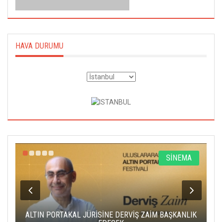
HAVA DURUMU
R
SİNEMA
ALTIN PORTAKAL JÜRİSİNE DERVİŞ ZAİM BAŞKANLIK
C