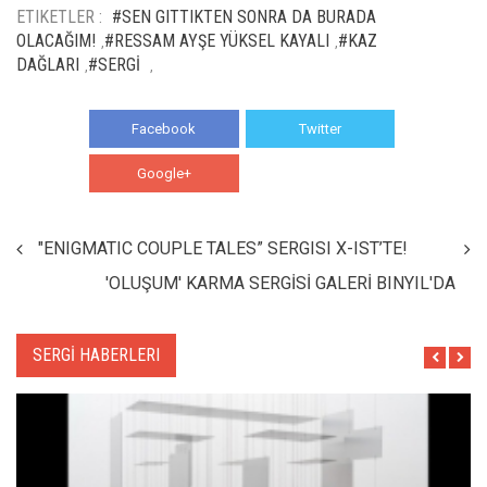
ETIKETLER :
#SEN GITTIKTEN SONRA DA BURADA
OLACAĞIM!
#RESSAM AYŞE YÜKSEL KAYALI
#KAZ
,
,
DAĞLARI
#SERGİ
,
,
Facebook
Twitter
Google+
WhatsApp
"ENIGMATIC COUPLE TALES” SERGISI X-IST’TE!
'OLUŞUM' KARMA SERGİSİ GALERİ BINYIL'DA
SERGİ HABERLERI