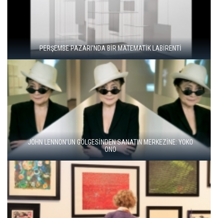
"ŞEHRİ BİZ ÖĞRENMİYORUZ, TELEFONUMUZ ÖĞRENİYOR"
BALKANLAR'DAN ALÇITEPE'YE GÖÇÜN HİKAYESİ: "KÖK HALI"
SERGİSİ AÇILDI