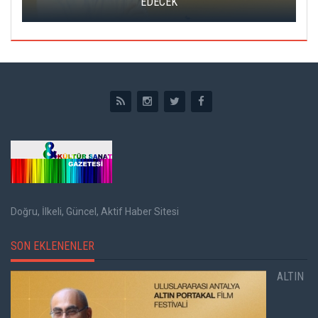
EDECEK
Doğru, İlkeli, Güncel, Aktif Haber Sitesi
SON EKLENENLER
ALTIN