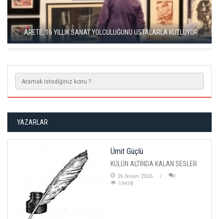
SEÇKİN PİRİM İLE ŞEREFİYE SARNICI'NDA "DÜN İLE BUGÜN"
SERGİSİ
YAZARLAR
Ümit Güçlü
KÜLÜN ALTINDA KALAN SESLER
26 Nisan 2026
19418