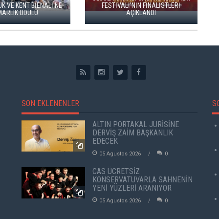
İ'NE
FESTİVALİ'NİN FİNALİSTLERİ
AÇIKLANDI
HERITAGE İSTANB
SON EKLENENLER
S
ALTIN PORTAKAL JÜRİSİNE
DERVİŞ ZAİM BAŞKANLIK
EDECEK
05 Agustos 2026
0
CAS ÜCRETSİZ
KONSERVATUVARLA SAHNENİN
YENİ YÜZLERİ ARANIYOR
05 Agustos 2026
0