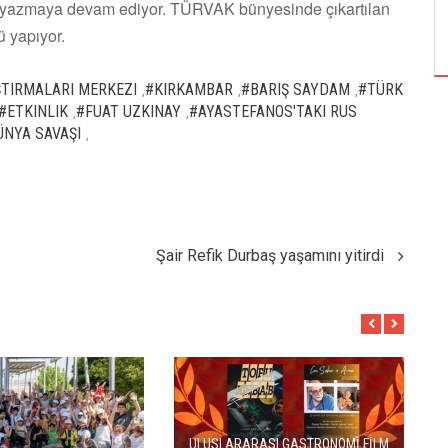
TUZBİBER, EDİNBURGH FRİNGE'DEKİ İLK
 yazmaya devam ediyor. TÜRVAK bünyesinde çıkartılan
GÖSTERİSİNİ DENİZ GÖKTAŞ'LA YAPACAK
ü yapıyor.
TIRMALARI MERKEZI
#KIRKAMBAR
#BARIŞ SAYDAM
#TÜRK
,
,
,
#ETKINLIK
#FUAT UZKINAY
#AYASTEFANOS'TAKI RUS
,
,
ÜNYA SAVAŞI
,
Şair Refik Durbaş yaşamını yitirdi
ULUSLARARASI GASTRONOMİ FİLM