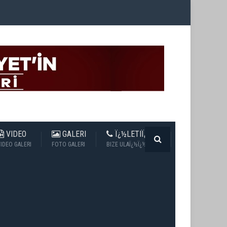
VIDEO
GALERI
Ï¿½LETIÏ¿½IM
IDEO GALERI
FOTO GALERI
BIZE ULAÏ¿½Ï¿½N