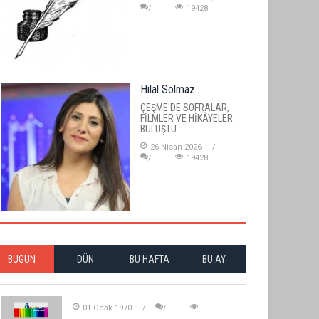
19428
Hilal Solmaz
ÇEŞME'DE SOFRALAR,
FİLMLER VE HİKÂYELER
BULUŞTU
26 Nisan 2026
19428
BUGÜN
DÜN
BU HAFTA
BU AY
01 Ocak 1970