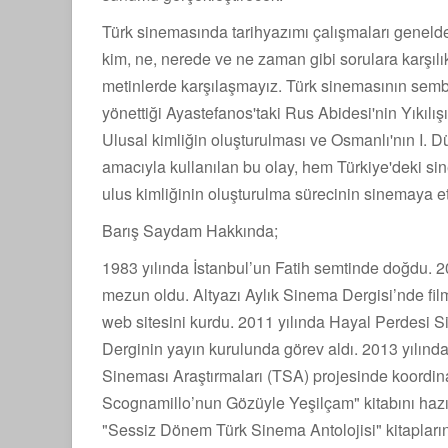
Türk sinemasında tarihyazımı çalışmaları genelde il
kim, ne, nerede ve ne zaman gibi sorulara karşılı
metinlerde karşılaşmayız. Türk sinemasının sembo
yönettiği Ayastefanos'taki Rus Abidesi'nin Yıkılışı 
Ulusal kimliğin oluşturulması ve Osmanlı'nın I. 
amacıyla kullanılan bu olay, hem Türkiye'deki s
ulus kimliğinin oluşturulma sürecinin sinemaya etk
Barış Saydam Hakkında;
1983 yılında İstanbul’un Fatih semtinde doğdu. 2
mezun oldu. Altyazı Aylık Sinema Dergisi’nde film
web sitesini kurdu. 2011 yılında Hayal Perdesi S
Derginin yayın kurulunda görev aldı. 2013 yılınd
Sineması Araştırmaları (TSA) projesinde koordinat
Scognamillo’nun Gözüyle Yeşilçam" kitabını hazı
"Sessiz Dönem Türk Sinema Antolojisi" kitapların