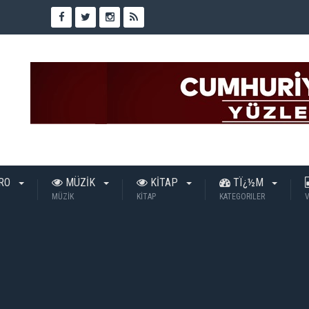
TRO
MÜZİK
KİTAP
TÏ¿½M
MÜZİK
KİTAP
KATEGORILER
V