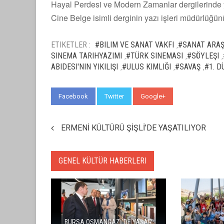
Hayal Perdesi ve Modern Zamanlar dergilerinde
Cine Belge isimli derginin yazı işleri müdürlüğün
ETIKETLER :
#BILIM VE SANAT VAKFI
#SANAT ARAŞ
,
SINEMA TARIHYAZIMI
#TÜRK SINEMASI
#SÖYLEŞI
,
,
,
ABIDESI'NIN YIKILIŞI
#ULUS KIMLIĞI
#SAVAŞ
#1. D
,
,
,
Facebook
Twitter
Google+
WhatsApp
ERMENİ KÜLTÜRÜ ŞİŞLİ’DE YAŞATILIYOR
GENEL KÜLTÜR HABERLERI
BURSA OSMANGAZİ'DE YAŞAR