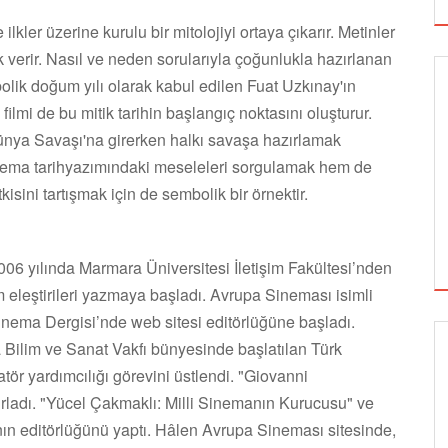
kler üzerine kurulu bir mitolojiyi ortaya çıkarır. Metinler
k verir. Nasıl ve neden sorularıyla çoğunlukla hazırlanan
lik doğum yılı olarak kabul edilen Fuat Uzkınay'ın
filmi de bu mitik tarihin başlangıç noktasını oluşturur.
Dünya Savaşı'na girerken halkı savaşa hazırlamak
inema tarihyazımındaki meseleleri sorgulamak hem de
isini tartışmak için de sembolik bir örnektir.
006 yılında Marmara Üniversitesi İletişim Fakültesi’nden
 eleştirileri yazmaya başladı. Avrupa Sineması isimli
inema Dergisi’nde web sitesi editörlüğüne başladı.
a Bilim ve Sanat Vakfı bünyesinde başlatılan Türk
GÖRSEL SANATLAR
ör yardımcılığı görevini üstlendi. "Giovanni
rladı. "Yücel Çakmaklı: Milli Sinemanın Kurucusu" ve
ın editörlüğünü yaptı. Hâlen Avrupa Sineması sitesinde,