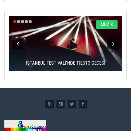
A
MÜZİK
İSTANBUL FESTİVALİ’NDE TIËSTO GECESİ