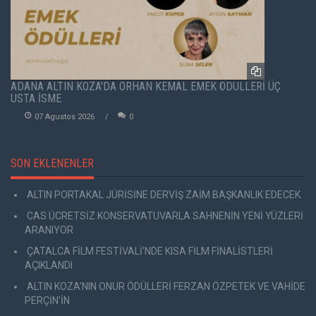
ADANA ALTIN KOZA'DA ORHAN KEMAL EMEK ÖDÜLLERİ ÜÇ
USTA İSME
07 Agustos 2026
0
SON EKLENENLER
ALTIN PORTAKAL JÜRİSİNE DERVİŞ ZAİM BAŞKANLIK EDECEK
CAS ÜCRETSİZ KONSERVATUVARLA SAHNENİN YENİ YÜZLERİ
ARANIYOR
ÇATALCA FİLM FESTİVALİ'NDE KISA FİLM FİNALİSTLERİ
AÇIKLANDI
ALTIN KOZA'NIN ONUR ÖDÜLLERİ FERZAN ÖZPETEK VE VAHİDE
PERÇİN'İN