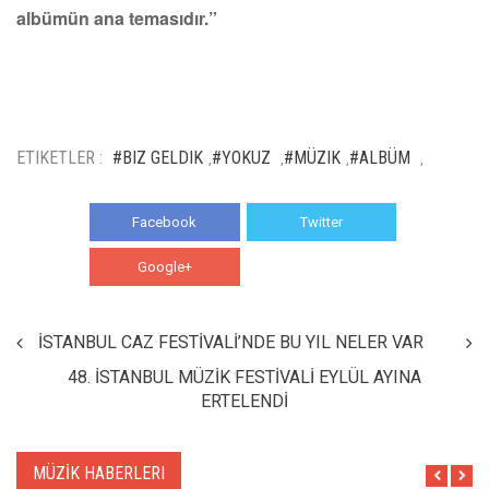
albümün ana temasıdır.”
ETIKETLER :
#BIZ GELDIK
#YOKUZ
#MÜZIK
#ALBÜM
,
,
,
,
Facebook
Twitter
Google+
WhatsApp
İSTANBUL CAZ FESTİVALİ’NDE BU YIL NELER VAR
48. İSTANBUL MÜZİK FESTİVALİ EYLÜL AYINA
ERTELENDİ
MÜZİK HABERLERI