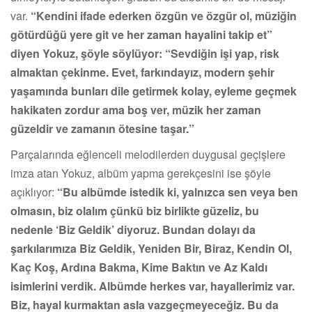
var.
“Kendini ifade ederken özgün ve özgür ol, müziğin
götürdüğü yere git ve her zaman hayalini takip et”
diyen Yokuz, şöyle söylüyor: “Sevdiğin işi yap, risk
almaktan çekinme. Evet, farkındayız, modern şehir
yaşamında bunları dile getirmek kolay, eyleme geçmek
hakikaten zordur ama boş ver, müzik her zaman
güzeldir ve zamanın ötesine taşar.”
Parçalarında eğlenceli melodilerden duygusal geçişlere
imza atan Yokuz, albüm yapma gerekçesini ise şöyle
açıklıyor:
“Bu albümde istedik ki, yalnızca sen veya ben
olmasın, biz olalım çünkü biz birlikte güzeliz, bu
nedenle ‘Biz Geldik’ diyoruz. Bundan dolayı da
şarkılarımıza Biz Geldik, Yeniden Bir, Biraz, Kendin Ol,
Kaç Koş, Ardına Bakma, Kime Baktın ve Az Kaldı
isimlerini verdik. Albümde herkes var, hayallerimiz var.
Biz, hayal kurmaktan asla vazgeçmeyeceğiz. Bu da