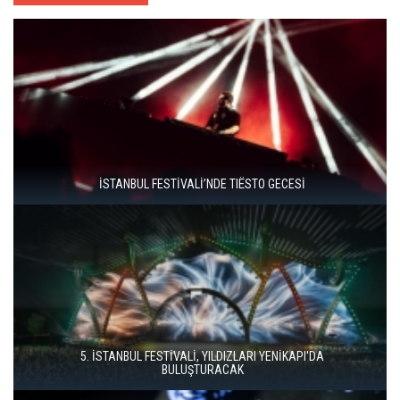
BABYMETAL, İSTANBUL'U METAL VE GÖRSEL ŞOVLA
BULUŞTURDU
İSTANBUL MÜZİK FESTİVALİ'NDE TURGAY ERDENER'DEN
"KÖROĞLU" ÇAĞRISI