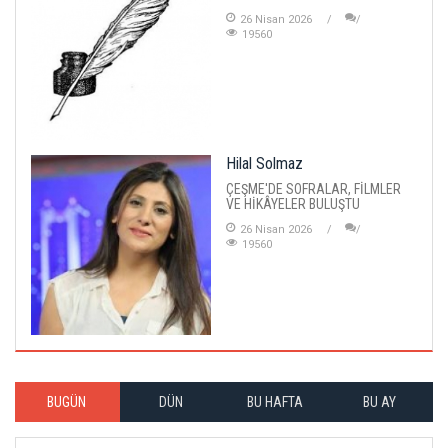
26 Nisan 2026
19560
Hilal Solmaz
ÇEŞME'DE SOFRALAR, FİLMLER
VE HİKÂYELER BULUŞTU
26 Nisan 2026
19560
BUGÜN
DÜN
BU HAFTA
BU AY