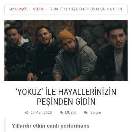
Ana Sayfa
MÜZİK
‘YOKUZ’ İLE HAYALLERİNİZİN PEŞİNDEN GİDİN
‘YOKUZ’ İLE HAYALLERİNİZİN
PEŞİNDEN GİDİN
06 Mart 2020
MÜZİK
Yorum
Yıllardır etkin canlı performans