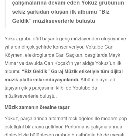
çalışmalarına devam eden Yokuz grubunun
sekiz şarkıdan oluşan ilk albümü “Biz
Geldik” müzikseverlerle buluştu
Yokuz grubu dört başarılı genç müzisyenden oluşuyor ve
yıllardır birçok şehirde konser veriyor. Vokalde Can
Köymen, elektrogitarda Can Saçkan, basgitarda Mayk
Mimar ve davulda Can Koçak’ın yer aldığı Yokuz’un ilk
albümü
“Biz Geldik” Garaj Müzik etiketiyle tüm dijital
müzik platformlarındayayınlandı.
Albümle aynı adı
taşıyan çıkış parçasının klibi de Youtube’da
müzikseverlerle buluştu.
Müzik zamanın ötesine taşar
Yokuz, parçalarında alternatif rock öğeleri ile modern pop
estetiğini bir araya getiriyor. Performans çalışmalarında
dinleyiciyle bütünleşen grubun bu albümle bir de mesajı