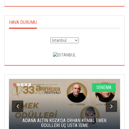
HAVA DURUMU
A
SİNEMA
K
ADANA ALTIN KOZA'DA ORHAN KEMAL EMEK
A
ÖDÜLLERİ ÜÇ USTA İSME