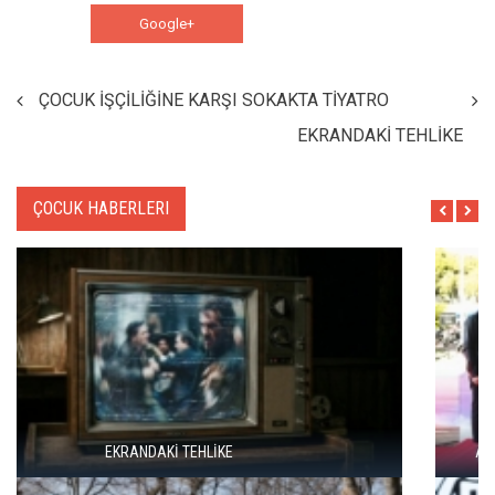
Google+
WhatsApp
ÇOCUK İŞÇİLİĞİNE KARŞI SOKAKTA TİYATRO
EKRANDAKİ TEHLİKE
ÇOCUK HABERLERI
ALTIN PORTAKAL’DA VİCDANIN VE GERÇEĞİN PEŞİNDE İKİ FİLM