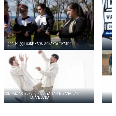
TÜRKAN ŞORAY VE CAHİT BERKAY, 'SELVİ BOYLUM AL
YAZMALIM’I BİRLİKTE İZLEDİ
ÖDÜLLÜ FİLMLER İLK KEZ AYVALIK FİLM FESTİVALİ’NDE