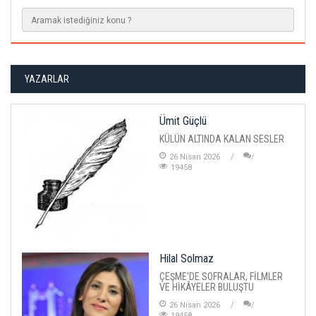
YAZARLAR
Ümit Güçlü
KÜLÜN ALTINDA KALAN SESLER
26 Nisan 2026
19458
Hilal Solmaz
ÇEŞME'DE SOFRALAR, FİLMLER
VE HİKÂYELER BULUŞTU
26 Nisan 2026
19458