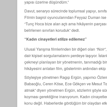
yapısı üzerine düşündüm.”
Davut, senaryo sürecinde toplumsal yapıyı, sınıfsa
Filmin başrol oyuncularından Feyyaz Duman ise y
“Tunç Hoca bize alan açtı ama hikâyenin parçası
belirlenen sınırları koruduk” dedi.
“Kadın cinayetleri stilize edilemez”
Ulusal Yarışma filmlerinden bir diğeri olan
“Noir”
dair kişisel sorgulamalarını perdeye taşıyor. İst
çekmeyi planlayan bir yönetmenin, tanımadığı bi
hikâyesini anlatan film, gösterimin ardından ekip 
Söyleşiye yönetmen Ragıp Ergün, yapımcı Özlem
Babaoğlu, Ceren Köse, Ece Gökçen ve Mesut Topra
atmak” diyen yönetmen Ergün, sözlerini şöyle sü
koyması gerektiğine inanıyorum. Kadın cinayetler
konu değil. Haberlerde gördüğüm bir olaydan e