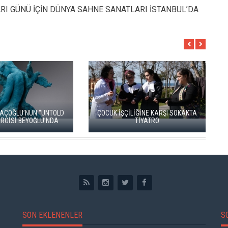
I GÜNÜ İÇİN DÜNYA SAHNE SANATLARI İSTANBUL’DA
 ŞORAY VE CAHİT BERKAY,
İ BOYLUM AL YAZMALIM’I
ÖDÜLLÜ FİLMLER İLK KEZ AYVALIK
BİRLİKTE İZLEDİ
FİLM FESTİVALİ’NDE
SON EKLENENLER
S