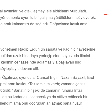
ÖZPETEK VE VAHİDE PERÇİN'İN
l ayrımları ve ötekileşmeyi ele aldıklarını vurguladı.
önetmenle uyumlu bir çalışma yürüttüklerini söyleyerek,
 olarak kalmamızı da sağladı. Doğaçlama kattık ama
, yönetmen Ragıp Ergün’ün sanata ve kadın cinayetlerine
anbul’dan uzak bir adaya yerleşip sinemaya veda filmini
r kadının cenazesinde ağlamasıyla başlayan linç
söyleşisiyle devam etti.
 Öçalmaz, oyuncular Cansel Elçin, Nazan Bayazıt, Erol
karan katıldı. “Tek tercihim vardı; zamana çentik
rdürdü: “Sanatın bir şekilde zamanın ruhuna imza
i de bu kadar azımsanacak ya da stilize edilecek bir
tkilendim ama onu doğrudan anlatmak bana huzur