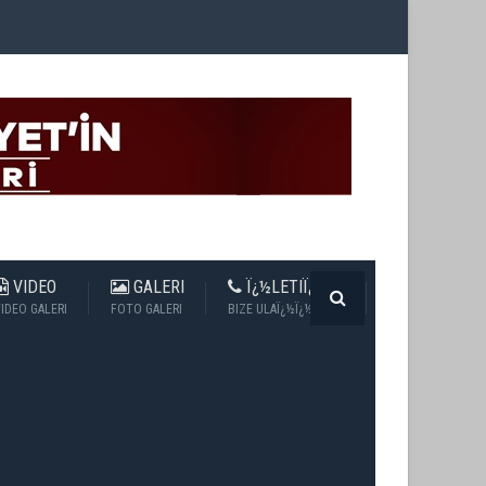
VIDEO
GALERI
Ï¿½LETIÏ¿½IM
IDEO GALERI
FOTO GALERI
BIZE ULAÏ¿½Ï¿½N