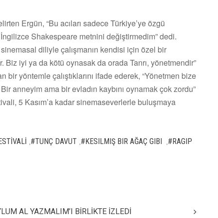
belirten Ergün, “Bu acıları sadece Türkiye’ye özgü
 İngilizce Shakespeare metnini değiştirmedim” dedi.
inemasal diliyle çalışmanın kendisi için özel bir
. Biz iyi ya da kötü oynasak da orada Tanrı, yönetmendir”
 bir yöntemle çalıştıklarını ifade ederek, “Yönetmen bize
k. Bir anneyim ama bir evladın kaybını oynamak çok zordu”
stivali, 5 Kasım’a kadar sinemaseverlerle buluşmaya
ESTİVALİ
#TUNÇ DAVUT
#KESILMIŞ BIR AĞAÇ GIBI
#RAGIP
,
,
,
YLUM AL YAZMALIM’I BİRLİKTE İZLEDİ