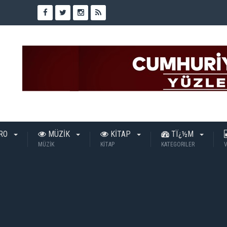
TRO
MÜZİK
KİTAP
TÏ¿½M
MÜZİK
KİTAP
KATEGORILER
V