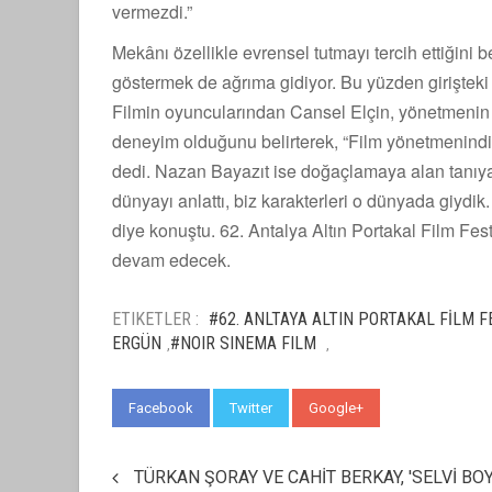
vermezdi.”
Mekânı özellikle evrensel tutmayı tercih ettiğini 
göstermek de ağrıma gidiyor. Bu yüzden girişteki
Filmin oyuncularından Cansel Elçin, yönetmenin s
deneyim olduğunu belirterek, “Film yönetmenindir
dedi. Nazan Bayazıt ise doğaçlamaya alan tanıyan
dünyayı anlattı, biz karakterleri o dünyada giydi
diye konuştu. 62. Antalya Altın Portakal Film Fe
devam edecek.
ETIKETLER :
#62. ANLTAYA ALTIN PORTAKAL FİLM F
ERGÜN
#NOIR SINEMA FILM
,
,
Facebook
Twitter
Google+
WhatsApp
TÜRKAN ŞORAY VE CAHİT BERKAY, 'SELVİ BO