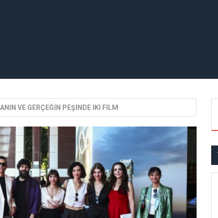
ANIN VE GERÇEĞİN PEŞİNDE İKİ FİLM