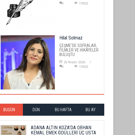
19502
Hilal Solmaz
ÇEŞME'DE SOFRALAR,
FİLMLER VE HİKÂYELER
BULUŞTU
26 Nisan 2026
19502
BUGÜN
DÜN
BU HAFTA
BU AY
ADANA ALTIN KOZA'DA ORHAN
KEMAL EMEK ÖDÜLLERİ ÜÇ USTA