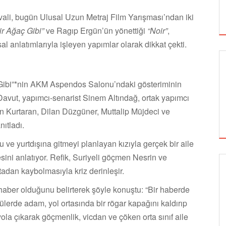
ivali, bugün Ulusal Uzun Metraj Film Yarışması’ndan iki
ir Ağaç Gibi”
ve Ragıp Ergün’ün yönettiği
“Noir”
,
 anlatımlarıyla işleyen yapımlar olarak dikkat çekti.
 Gibi”*nin AKM Aspendos Salonu’ndaki gösteriminin
vut, yapımcı-senarist Sinem Altındağ, ortak yapımcı
Kurtaran, Dilan Düzgüner, Muttalip Müjdeci ve
ıtladı.
lu ve yurtdışına gitmeyi planlayan kızıyla gerçek bir aile
ni anlatıyor. Refik, Suriyeli göçmen Nesrin ve
tadan kaybolmasıyla kriz derinleşir.
SİNEMA
 haber olduğunu belirterek şöyle konuştu: “Bir haberde
ülerde adam, yol ortasında bir rögar kapağını kaldırıp
yola çıkarak göçmenlik, vicdan ve çöken orta sınıf aile
ALTIN KOZA'NIN ONUR ÖDÜLLERİ FERZAN