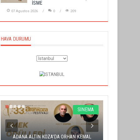
İSME
07 Agustos 2026
0
209
HAVA DURUMU
SİNEMA
ADANA ALTIN KOZA'DA ORHAN KEMAL
ALTIN PORTA