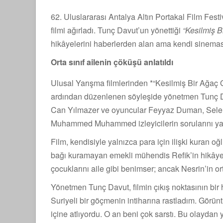
62. Uluslararası Antalya Altın Portakal Film Fest
filmi ağırladı. Tunç Davut’un yönettiği
“Kesilmiş B
hikâyelerini haberlerden alan ama kendi sinemasal
Orta sınıf ailenin çöküşü anlatıldı
Ulusal Yarışma filmlerinden *“Kesilmiş Bir Ağaç
ardından düzenlenen söyleşide yönetmen Tunç Da
Can Yılmazer ve oyuncular Feyyaz Duman, Selen 
Muhammed Muhammed izleyicilerin sorularını yan
Film, kendisiyle yalnızca para için ilişki kuran oğ
bağı kuramayan emekli mühendis Refik’in hikâyesi
çocuklarını aile gibi benimser; ancak Nesrin’in or
Yönetmen Tunç Davut, filmin çıkış noktasının bir
Suriyeli bir göçmenin intiharına rastladım. Görünt
içine atlıyordu. O an beni çok sarstı. Bu olaydan 