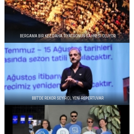
BERGAMA BİR KEZ DAHA TİYATRONUN SAHNESİ OLUYOR
BBT’DE REKOR SEYİRCİ, YENİ REPERTUVAR