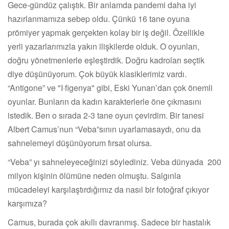
Gece-gündüz çalıştık. Bir anlamda pandemi daha iyi
hazırlanmamıza sebep oldu. Çünkü 16 tane oyuna
prömiyer yapmak gerçekten kolay bir iş değil. Özellikle
yerli yazarlarımızla yakın ilişkilerde olduk. O oyunları,
doğru yönetmenlerle eşleştirdik. Doğru kadroları seçtik
diye düşünüyorum. Çok büyük klasiklerimiz vardı.
“Antigone” ve "I·figenya" gibi, Eski Yunan’dan çok önemli
oyunlar. Bunların da kadın karakterlerle öne çıkmasını
istedik. Ben o sırada 2-3 tane oyun çevirdim. Bir tanesi
Albert Camus’nun “Veba”sının uyarlamasaydı, onu da
sahnelemeyi düşünüyorum fırsat olursa.
“Veba” yı sahneleyeceğinizi söylediniz. Veba dünyada 200
milyon kişinin ölümüne neden olmuştu. Salgınla
mücadeleyi karşılaştırdığımız da nasıl bir fotoğraf çıkıyor
karşımıza?
Camus, burada çok akıllı davranmış. Sadece bir hastalık