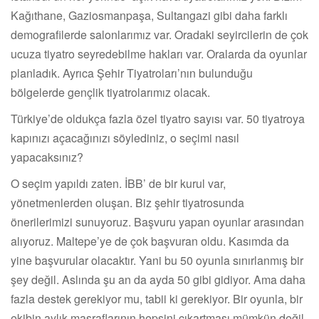
Kağıthane, Gaziosmanpaşa, Sultangazi gibi daha farklı
demografilerde salonlarımız var. Oradaki seyircilerin de çok
ucuza tiyatro seyredebilme hakları var. Oralarda da oyunlar
planladık. Ayrıca Şehir Tiyatroları’nın bulunduğu
bölgelerde gençlik tiyatrolarımız olacak.
Türkiye’de oldukça fazla özel tiyatro sayısı var. 50 tiyatroya
kapınızı açacağınızı söylediniz, o seçimi nasıl
yapacaksınız?
O seçim yapıldı zaten. İBB’ de bir kurul var,
yönetmenlerden oluşan. Biz şehir tiyatrosunda
önerilerimizi sunuyoruz. Başvuru yapan oyunlar arasından
alıyoruz. Maltepe’ye de çok başvuran oldu. Kasımda da
yine başvurular olacaktır. Yani bu 50 oyunla sınırlanmış bir
şey değil. Aslında şu an da ayda 50 gibi gidiyor. Ama daha
fazla destek gerekiyor mu, tabii ki gerekiyor. Bir oyunla, bir
ekibin aylık masraflarının hepsini çıkartması mümkün değil.