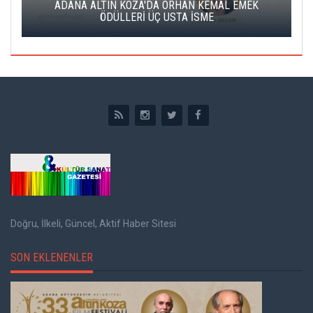
K
ADANA ALTIN KOZA'DA ORHAN KEMAL EMEK
A
ÖDÜLLERİ ÜÇ USTA İSME
Doğru, İlkeli, Güncel, Aktif Haber Sitesi
SON EKLENENLER