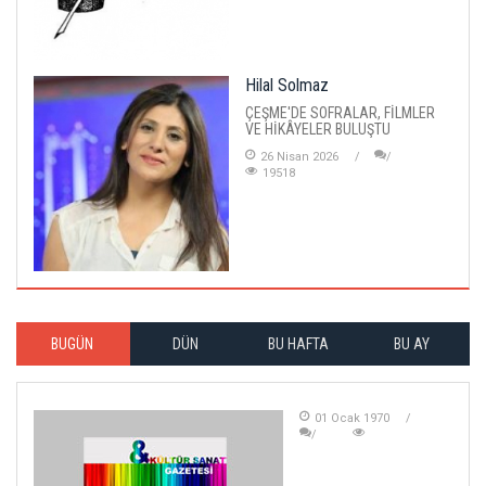
Hilal Solmaz
ÇEŞME'DE SOFRALAR, FİLMLER
VE HİKÂYELER BULUŞTU
26 Nisan 2026
19518
BUGÜN
DÜN
BU HAFTA
BU AY
01 Ocak 1970