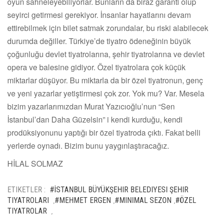
oyun sahneleyebiliyorlar. Bunların da biraz garanti olup
seyirci getirmesi gerekiyor. İnsanlar hayatlarını devam
ettirebilmek için bilet satmak zorundalar, bu riski alabilecek
durumda değiller. Türkiye’de tiyatro ödeneğinin büyük
çoğunluğu devlet tiyatrolarına, şehir tiyatrolarına ve devlet
opera ve balesine gidiyor. Özel tiyatrolara çok küçük
miktarlar düşüyor. Bu miktarla da bir özel tiyatronun, genç
ve yeni yazarlar yetiştirmesi çok zor. Yok mu? Var. Mesela
bizim yazarlarımızdan Murat Yazıcıoğlu’nun “Sen
İstanbul’dan Daha Güzelsin” i kendi kurduğu, kendi
prodüksiyonunu yaptığı bir özel tiyatroda çıktı. Fakat belli
yerlerde oynadı. Bizim bunu yaygınlaştıracağız.
HİLAL SOLMAZ
ETIKETLER :
#İSTANBUL BÜYÜKŞEHIR BELEDIYESI ŞEHIR
TIYATROLARI
#MEHMET ERGEN
#MINIMAL SEZON
#ÖZEL
,
,
,
TIYATROLAR
,