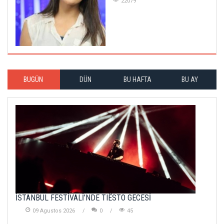
22079
BUGÜN
DÜN
BU HAFTA
BU AY
İSTANBUL FESTİVALİ’NDE TIËSTO GECESİ
09 Agustos 2026
0
45