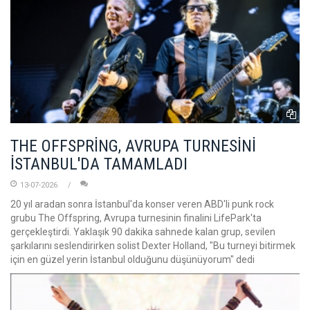
THE OFFSPRİNG, AVRUPA TURNESİNİ
İSTANBUL'DA TAMAMLADI
13-07-2026
20 yıl aradan sonra İstanbul'da konser veren ABD'li punk rock
grubu The Offspring, Avrupa turnesinin finalini LifePark'ta
gerçekleştirdi. Yaklaşık 90 dakika sahnede kalan grup, sevilen
şarkılarını seslendirirken solist Dexter Holland, "Bu turneyi bitirmek
için en güzel yerin İstanbul olduğunu düşünüyorum" dedi