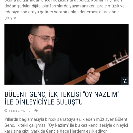
doğan şarkılar dijital platformlarda yayımlanırken, proje müzik ve
edebiyatı bir araya getiren yeni bir anlatı denemesi olarak öne
çıkıyor.
BÜLENT GENÇ, İLK TEKLİSİ “OY NAZLIM”
İLE DİNLEYİCİYLE BULUŞTU
11-03-2026
Yıllardır bağlamasıyla birçok sanatçıya eşlik eden müzisyen Bülent
Genç, ilk tekli çalışması “Oy Nazlım” ile bu kez kendi sesiyle dinleyici
karşısına çıktı. Şarkıda Genç’e Xecê Herdem eşlik ediyor.