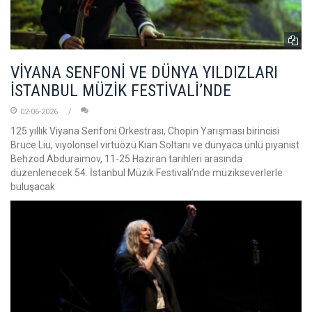
VİYANA SENFONİ VE DÜNYA YILDIZLARI
İSTANBUL MÜZİK FESTİVALİ’NDE
02-06-2026
125 yıllık Viyana Senfoni Orkestrası, Chopin Yarışması birincisi
Bruce Liu, viyolonsel virtüözü Kian Soltani ve dünyaca ünlü piyanist
Behzod Abduraimov, 11-25 Haziran tarihleri arasında
düzenlenecek 54. İstanbul Müzik Festivali’nde müzikseverlerle
buluşacak