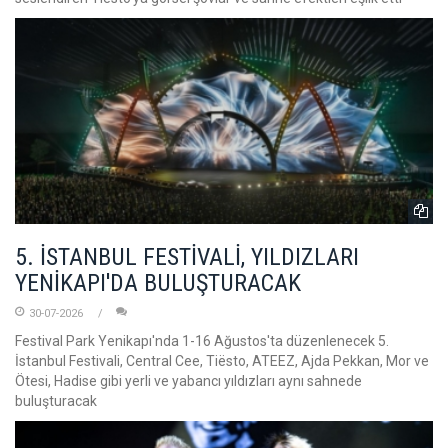
5. İSTANBUL FESTİVALİ, YILDIZLARI
YENİKAPI'DA BULUŞTURACAK
30-07-2026
Festival Park Yenikapı'nda 1-16 Ağustos'ta düzenlenecek 5.
İstanbul Festivali, Central Cee, Tiësto, ATEEZ, Ajda Pekkan, Mor ve
Ötesi, Hadise gibi yerli ve yabancı yıldızları aynı sahnede
buluşturacak