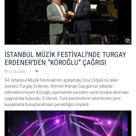
İSTANBUL MÜZİK FESTİVALİ'NDE TURGAY
ERDENER'DEN "KÖROĞLU" ÇAĞRISI
12-06-2026
54. İstanbul Müzik Festivali’nin açılışında Onur Ödülü’nü alan
besteci Turgay Erdener, Ahmet Adnan Saygun’un yıllardır
sahnelenmeyen Köroğlu operasının yeniden repertuvara alınması
çağrısında bulundu. Erdener, Türk bestecilerin eserlerinin yeni
kuşaklarla buluşturulması gerektiğini söyledi.