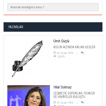
YAZARLAR
Ümit Güçlü
KÜLÜN ALTINDA KALAN SESLER
01 Ocak 1970
22079
Hilal Solmaz
ÇEŞME'DE SOFRALAR, FİLMLER
VE HİKÂYELER BULUŞTU
01 Ocak 1970