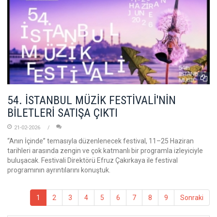
54. İSTANBUL MÜZİK FESTİVALİ'NİN
BİLETLERİ SATIŞA ÇIKTI
21-02-2026
“Anın İçinde” temasıyla düzenlenecek festival, 11–25 Haziran
tarihleri arasında zengin ve çok katmanlı bir programla izleyiciyle
buluşacak. Festivali Direktörü Efruz Çakırkaya ile festival
programının ayrıntılarını konuştuk.
1
2
3
4
5
6
7
8
9
Sonraki