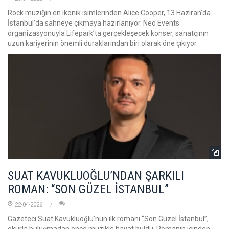
Rock müziğin en ikonik isimlerinden Alice Cooper, 13 Haziran’da
İstanbul’da sahneye çıkmaya hazırlanıyor. Neo Events
organizasyonuyla Lifepark’ta gerçekleşecek konser, sanatçının
uzun kariyerinin önemli duraklarından biri olarak öne çıkıyor.
SUAT KAVUKLUOĞLU’NDAN ŞARKILI
ROMAN: “SON GÜZEL İSTANBUL”
22-04-2026
Gazeteci Suat Kavukluoğlu’nun ilk romanı “Son Güzel İstanbul”,
okurla buluşmadan önce müzikle hayat buldu. Romanın içinden