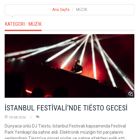
Ana Sayfa
MÜZİK
KATEGORI :
MÜZİK
İSTANBUL FESTİVALİ’NDE TIËSTO GECESİ
09-08-2026
Dünyaca ünlü DJ Tiësto, İstanbul Festivali kapsamında Festival
Park Yenikapı’da sahne aldı. Elektronik müziğin hit parçalarını
seslendiren Tiësto’ya görsel şovlar ve sahne efektleri eşlik etti