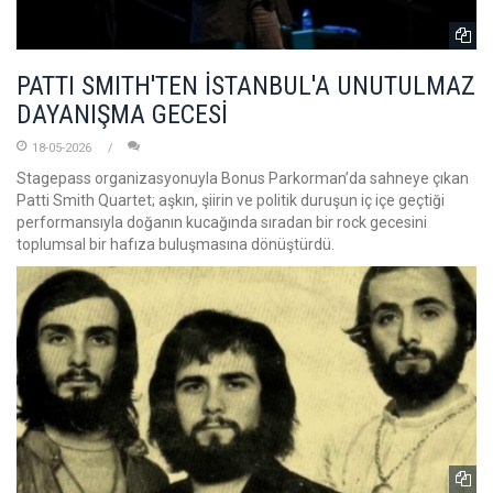
PATTI SMITH'TEN İSTANBUL'A UNUTULMAZ
DAYANIŞMA GECESİ
18-05-2026
Stagepass organizasyonuyla Bonus Parkorman’da sahneye çıkan
Patti Smith Quartet; aşkın, şiirin ve politik duruşun iç içe geçtiği
performansıyla doğanın kucağında sıradan bir rock gecesini
toplumsal bir hafıza buluşmasına dönüştürdü.