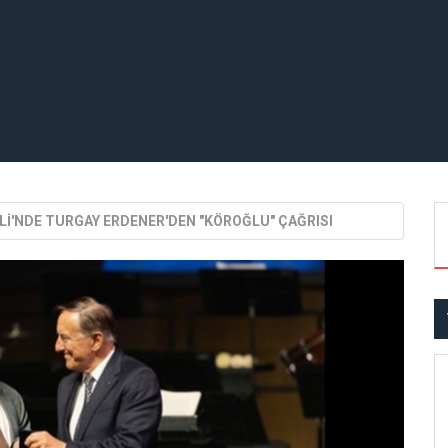
Lİ'NDE TURGAY ERDENER'DEN "KÖROĞLU" ÇAĞRISI