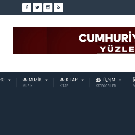
TRO
MÜZİK
KİTAP
TÏ¿½M
MÜZİK
KİTAP
KATEGORILER
V