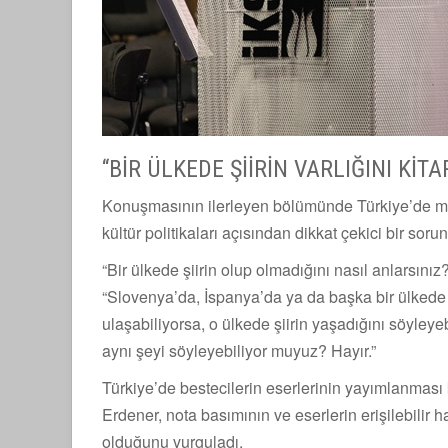
“BİR ÜLKEDE ŞİİRİN VARLIĞINI Kİ
Konuşmasının ilerleyen bölümünde Türkiye’de müzi
kültür politikaları açısından dikkat çekici bir sor
“Bir ülkede şiirin olup olmadığını nasıl anlarsını
“Slovenya’da, İspanya’da ya da başka bir ülkede şi
ulaşabiliyorsa, o ülkede şiirin yaşadığını söyleyebi
aynı şeyi söyleyebiliyor muyuz? Hayır.”
Türkiye’de bestecilerin eserlerinin yayımlanması
Erdener, nota basımının ve eserlerin erişilebilir ha
olduğunu vurguladı.