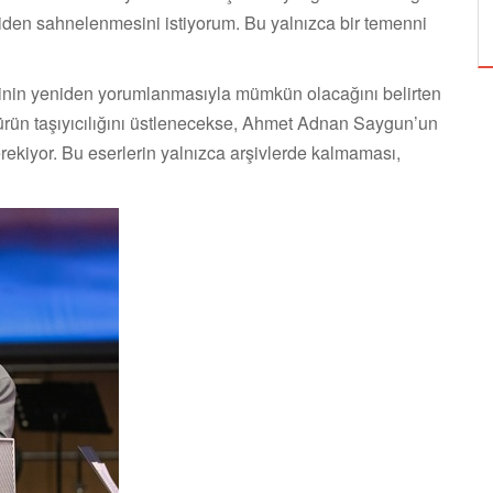
ÖZPETEK VE VAHİDE PERÇİN'İN
niden sahnelenmesini istiyorum. Bu yalnızca bir temenni
erinin yeniden yorumlanmasıyla mümkün olacağını belirten
türün taşıyıcılığını üstlenecekse, Ahmet Adnan Saygun’un
rekiyor. Bu eserlerin yalnızca arşivlerde kalmaması,