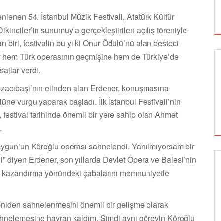
enlenen 54. İstanbul Müzik Festivali, Atatürk Kültür
inciler’in sunumuyla gerçekleştirilen açılış töreniyle
 biri, festivalin bu yılki Onur Ödülü’nü alan besteci
r hem Türk operasının geçmişine hem de Türkiye’de
ajlar verdi.
zacıbaşı’nın elinden alan Erdener, konuşmasına
üne vurgu yaparak başladı. İlk İstanbul Festivali’nin
i, festival tarihinde önemli bir yere sahip olan Ahmet
.
Saygun’un Köroğlu operası sahnelendi. Yanılmıyorsam bir
i” diyen Erdener, son yıllarda Devlet Opera ve Balesi’nin
ara kazandırma yönündeki çabalarını memnuniyetle
SİNEMA
eniden sahnelenmesini önemli bir gelişme olarak
ALTIN KOZA'NIN ONUR ÖDÜLLERİ FERZAN
ahnelemesine hayran kaldım. Şimdi aynı görevin Köroğlu