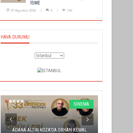
İSME
07 Agustos 2026
0
193
HAVA DURUMU
SİNEMA
ADANA ALTIN KOZA'DA ORHAN KEMAL
ALTIN PORTA