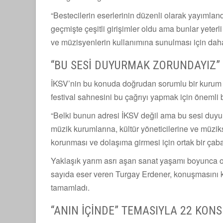
“Bestecilerin eserlerinin düzenli olarak yayımla
geçmişte çeşitli girişimler oldu ama bunlar yeterli
ve müzisyenlerin kullanımına sunulması için daha
“BU SESİ DUYURMAK ZORUNDAYIZ”
İKSV’nin bu konuda doğrudan sorumlu bir kurum 
festival sahnesini bu çağrıyı yapmak için önemli b
“Belki bunun adresi İKSV değil ama bu sesi duy
müzik kurumlarına, kültür yöneticilerine ve müzik
korunması ve dolaşıma girmesi için ortak bir çaba g
Yaklaşık yarım asrı aşan sanat yaşamı boyunca op
sayıda eser veren Turgay Erdener, konuşmasını k
tamamladı.
“ANIN İÇİNDE” TEMASIYLA 22 KONS