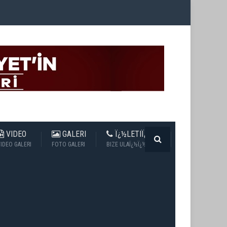
VIDEO
GALERI
Ï¿½LETIÏ¿½IM
IDEO GALERI
FOTO GALERI
BIZE ULAÏ¿½Ï¿½N