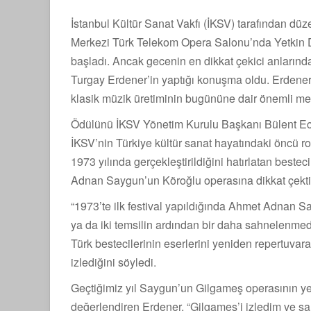
İstanbul Kültür Sanat Vakfı (İKSV) tarafından düz
Merkezi Türk Telekom Opera Salonu’nda Yetkin Dik
başladı. Ancak gecenin en dikkat çekici anlarından
Turgay Erdener’in yaptığı konuşma oldu. Erdene
klasik müzik üretiminin bugününe dair önemli mes
Ödülünü İKSV Yönetim Kurulu Başkanı Bülent Ec
İKSV’nin Türkiye kültür sanat hayatındaki öncü rol
1973 yılında gerçekleştirildiğini hatırlatan bestec
Adnan Saygun’un Köroğlu operasına dikkat çekti
“1973’te ilk festival yapıldığında Ahmet Adnan 
ya da iki temsilin ardından bir daha sahnelenmed
Türk bestecilerinin eserlerini yeniden repertuv
izlediğini söyledi.
Geçtiğimiz yıl Saygun’un Gilgameş operasının y
değerlendiren Erdener, “Gilgameş’i izledim ve s