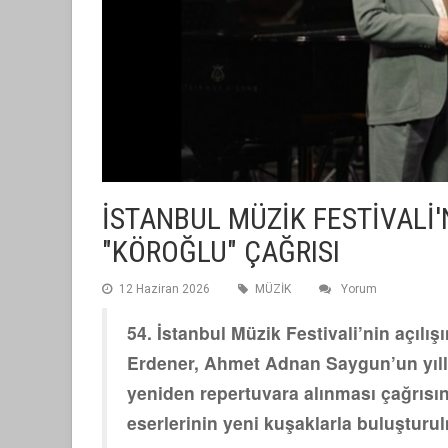
İSTANBUL MÜZİK FESTİVALİ
"KÖROĞLU" ÇAĞRISI
12 Haziran 2026
MÜZİK
Yorum
54. İstanbul Müzik Festivali’nin açıl
Erdener, Ahmet Adnan Saygun’un yıl
yeniden repertuvara alınması çağrısın
eserlerinin yeni kuşaklarla buluşturul