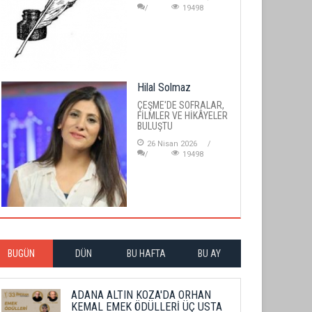
19498
Hilal Solmaz
ÇEŞME'DE SOFRALAR,
FİLMLER VE HİKÂYELER
BULUŞTU
26 Nisan 2026
19498
BUGÜN
DÜN
BU HAFTA
BU AY
ADANA ALTIN KOZA'DA ORHAN
KEMAL EMEK ÖDÜLLERİ ÜÇ USTA