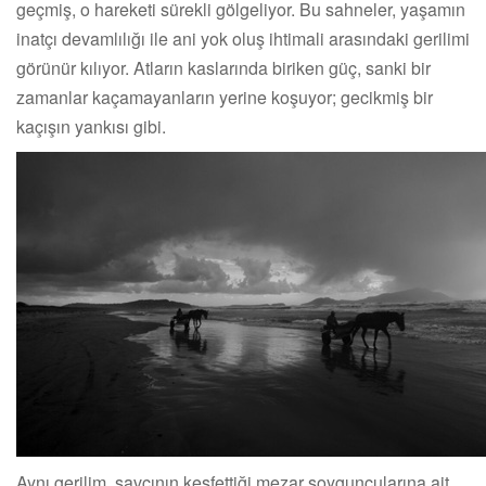
geçmiş, o hareketi sürekli gölgeliyor. Bu sahneler, yaşamın
inatçı devamlılığı ile ani yok oluş ihtimali arasındaki gerilimi
görünür kılıyor. Atların kaslarında biriken güç, sanki bir
zamanlar kaçamayanların yerine koşuyor; gecikmiş bir
kaçışın yankısı gibi.
Aynı gerilim, savcının keşfettiği mezar soyguncularına ait