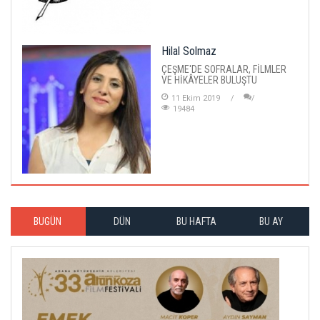
Hilal Solmaz
ÇEŞME'DE SOFRALAR, FİLMLER
VE HİKÂYELER BULUŞTU
11 Ekim 2019
19484
BUGÜN
DÜN
BU HAFTA
BU AY