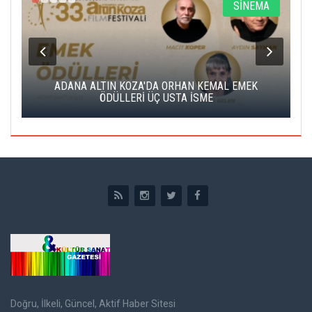
A
SİNEMA
K
ADANA ALTIN KOZA'DA ORHAN KEMAL EMEK
A
ÖDÜLLERİ ÜÇ USTA İSME
Doğru, İlkeli, Güncel, Aktif Haber Sitesi