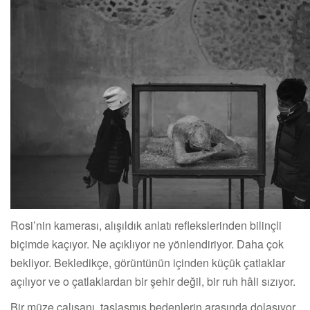
Rosi’nin kamerası, alışıldık anlatı reflekslerinden bilinçli
biçimde kaçıyor. Ne açıklıyor ne yönlendiriyor. Daha çok
bekliyor. Bekledikçe, görüntünün içinden küçük çatlaklar
açılıyor ve o çatlaklardan bir şehir değil, bir ruh hâli sızıyor.
Bir müze çalışanı, taşlaşmış bedenlerin arasında dolaşıyor.