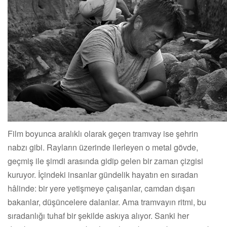
Film boyunca aralıklı olarak geçen tramvay ise şehrin
nabzı gibi. Rayların üzerinde ilerleyen o metal gövde,
geçmiş ile şimdi arasında gidip gelen bir zaman çizgisi
kuruyor. İçindeki insanlar gündelik hayatın en sıradan
hâlinde: bir yere yetişmeye çalışanlar, camdan dışarı
bakanlar, düşüncelere dalanlar. Ama tramvayın ritmi, bu
sıradanlığı tuhaf bir şekilde askıya alıyor. Sanki her