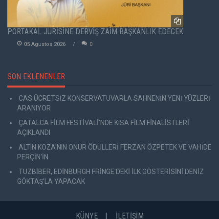
PORTAKAL JÜRİSİNE DERVİŞ ZAİM BAŞKANLIK EDECEK
05 Agustos 2026
0
SON EKLENENLER
CAS ÜCRETSİZ KONSERVATUVARLA SAHNENİN YENİ YÜZLERİ
ARANIYOR
ÇATALCA FİLM FESTİVALİ'NDE KISA FİLM FİNALİSTLERİ
AÇIKLANDI
ALTIN KOZA'NIN ONUR ÖDÜLLERİ FERZAN ÖZPETEK VE VAHİDE
PERÇİN'İN
TUZBİBER, EDİNBURGH FRİNGE'DEKİ İLK GÖSTERİSİNİ DENİZ
GÖKTAŞ'LA YAPACAK
KÜNYE
İLETİŞİM