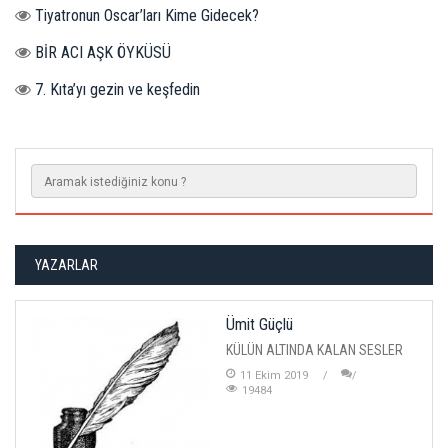
Tiyatronun Oscar’ları Kime Gidecek?
BİR ACI AŞK ÖYKÜSÜ
7. Kıta’yı gezin ve keşfedin
YAZARLAR
Ümit Güçlü
KÜLÜN ALTINDA KALAN SESLER
11 Ekim 2019
19484