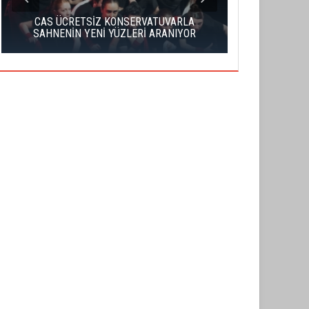
CAS ÜCRETSİZ KONSERVATUVARLA
ÇATALCA FİL
SAHNENİN YENİ YÜZLERİ ARANIYOR
FİNA