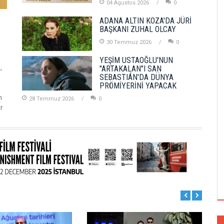
04 Agustos 2026
0
ADANA ALTIN KOZA'DA JÜRİ
BAŞKANI ZUHAL OLCAY
30 Temmuz 2026
0
YEŞİM USTAOĞLU'NUN
,
"ARTAKALAN"I SAN
SEBASTIÁN'DA DÜNYA
PRÖMİYERİNİ YAPACAK
n
28 Temmuz 2026
0
r