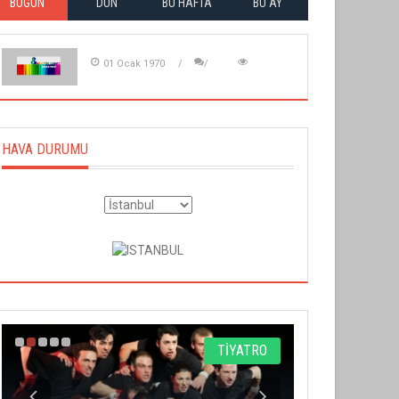
BUGÜN
DÜN
BU HAFTA
BU AY
01 Ocak 1970
HAVA DURUMU
TİYATRO