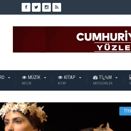
TRO
MÜZİK
KİTAP
TÏ¿½M
MÜZİK
KİTAP
KATEGORILER
V