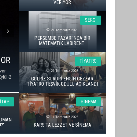
VERİYOR
SERGİ
21 Temmuz 2026
PERŞEMBE PAZARI'NDA BİR
MATEMATİK LABİRENTİ
İLM FİNALİSTLERİ AÇIKLANDI
ALT
TİYATRO
) desteğiyle bu yıl ilk kez düzenlenecek Çatalca Film
33. Ul
21 Temmuz 2026
lam 224 başvurunun değerlendirildiği yarışmada kazananlar,
Vahide 
GÜLRİZ SURURİ ENGİN CEZZAR
dül Töreni'nde açıklanacak.
TİYATRO TEŞVİK ÖDÜLÜ AÇIKLANDI
İTAP
SİNEMA
11 Temmuz 2026
OMAN:
?"
KARS'TA LEZZET VE SİNEMA