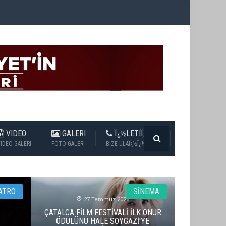
VIDEO
GALERI
Ï¿½LETIÏ¿½IM
IDEO GALERI
FOTO GALERI
BIZE ULAÏ¿½Ï¿½N
SİNEMA
SİNEMA
27 Temmuz 2026
ÇATALCA FİLM FESTİVALİ İLK ONUR
ÖDÜLÜNÜ HALE SOYGAZİ'YE