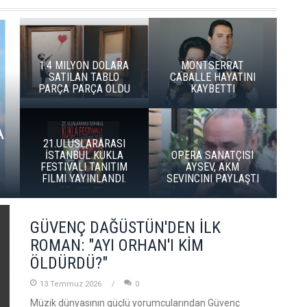
1.4 MILYON DOLARA
MONTSERRAT
SATILAN TABLO
CABALLE HAYATINI
PARÇA PARÇA OLDU
KAYBETTI
A
21.ULUSLARARASI
İSTANBUL KUKLA
OPERA SANATÇISI
FESTIVALI TANITIM
AYSEV, AKM
FILMI YAYINLANDI.
SEVINCINI PAYLAŞTI
GÜVENÇ DAĞÜSTÜN'DEN İLK
ROMAN: "AYI ORHAN'I KİM
ÖLDÜRDÜ?"
13 Temmuz 2026
0
Müzik dünyasının güçlü yorumcularından Güvenç