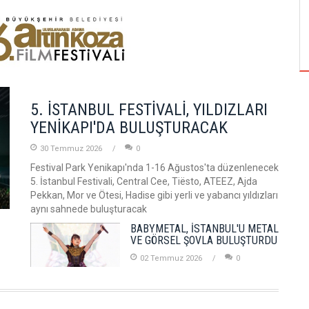
NGE'DEKİ İLK
ALTIN PORTAKAL JÜRİSİNE DERVİŞ ZAİM
AŞ'LA YAPACAK
BAŞKANLIK EDECEK
5. İSTANBUL FESTİVALİ, YILDIZLARI
YENİKAPI'DA BULUŞTURACAK
30 Temmuz 2026
0
Festival Park Yenikapı'nda 1-16 Ağustos'ta düzenlenecek
5. İstanbul Festivali, Central Cee, Tiësto, ATEEZ, Ajda
Pekkan, Mor ve Ötesi, Hadise gibi yerli ve yabancı yıldızları
aynı sahnede buluşturacak
BABYMETAL, İSTANBUL'U METAL
VE GÖRSEL ŞOVLA BULUŞTURDU
02 Temmuz 2026
0