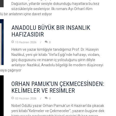
Dağüstün, yıllardır sesiyle dokunduğu hayatlara bu kez
sözcükleriyle sesleniyor. İlk romanı Ayı Orhan'ı Kim
ü bir anlatının içine davet ediyor
ANADOLU BÜYÜK BIR INSANLIK
HAFIZASIDIR
15 Haziran 2026
0
Hekim ve yazar kimliğiyle tanıdığımız Prof. Dr. Hüseyin
Nazlıkul, yeni şiir kitabı 'Vefa Eşiği'nde hafızayı, vicdanı,
göç duygusunu ve insanın iç yolculuğunu şiirin diliyle
anlatıyor. Nazlıkul, Anadolu bilgeliği ile modern düşünceyi
maya çağırıyor
ORHAN PAMUK'UN ÇEKMECESİNDEN:
KELİMELER VE RESİMLER
02 Haziran 2026
0
Nobel Ödüllü yazar Orhan Pamuk'un 4 Haziran'da çıkacak
yeni kitabı"Kelimeler ve Çekmeceler", yazarın bugüne dek