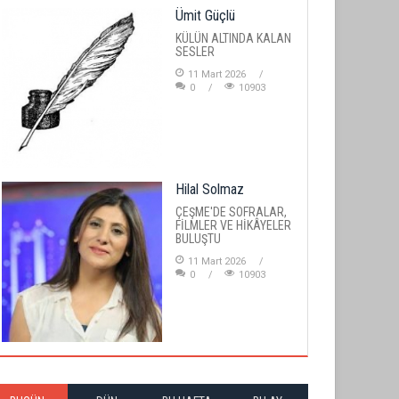
Ümit Güçlü
KÜLÜN ALTINDA KALAN
SESLER
11 Mart 2026
0
10903
Hilal Solmaz
ÇEŞME'DE SOFRALAR,
FİLMLER VE HİKÂYELER
BULUŞTU
11 Mart 2026
0
10903