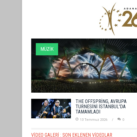
TUZBİBER, EDİNBURGH FRİ
GÖSTERİSİNİ DENİZ GÖKT
MÜZİK
THE OFFSPRİNG, AVRUPA
TURNESİNİ İSTANBUL'DA
TAMAMLADI
13 Temmuz 2026
0
VİDEO GALERİ :
SON EKLENEN VİDEOLAR