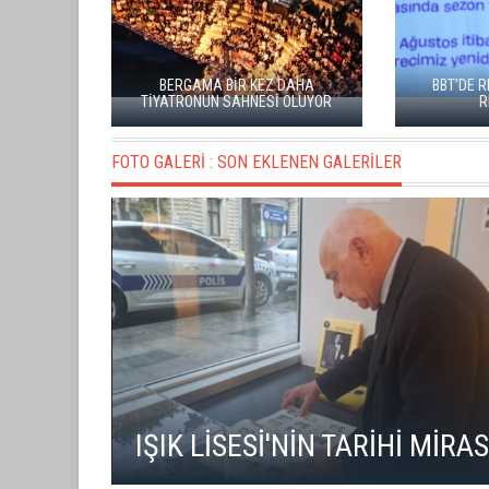
BERGAMA BİR KEZ DAHA
BBT’DE R
TİYATRONUN SAHNESİ OLUYOR
R
FOTO GALERİ :
SON EKLENEN GALERİLER
GÖRS
IŞIK LİSESİ'NİN TARİHİ MİRAS