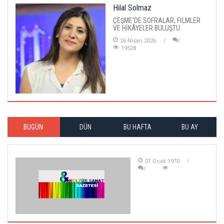
Hilal Solmaz
ÇEŞME'DE SOFRALAR, FİLMLER
VE HİKÂYELER BULUŞTU
26 Nisan 2026
19528
BUGÜN
DÜN
BU HAFTA
BU AY
01 Ocak 1970