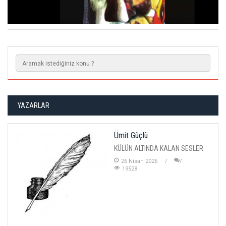
ERZURUM'DA ANTIK YERLEŞIM ALANI BULUNDU
YAZARLAR
Ümit Güçlü
KÜLÜN ALTINDA KALAN SESLER
26 Nisan 2026
19528