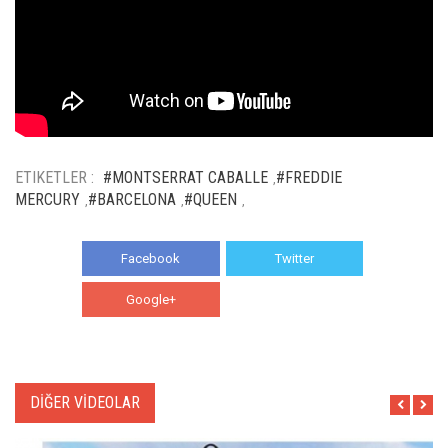
ETIKETLER :
#MONTSERRAT CABALLE
#FREDDIE
,
MERCURY
#BARCELONA
#QUEEN
,
,
,
Facebook
Twitter
Google+
WhatsApp
DİĞER VİDEOLAR