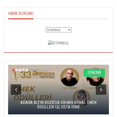
HAVA DURUMU
A
SİNEMA
K
ADANA ALTIN KOZA'DA ORHAN KEMAL EMEK
A
ÖDÜLLERİ ÜÇ USTA İSME