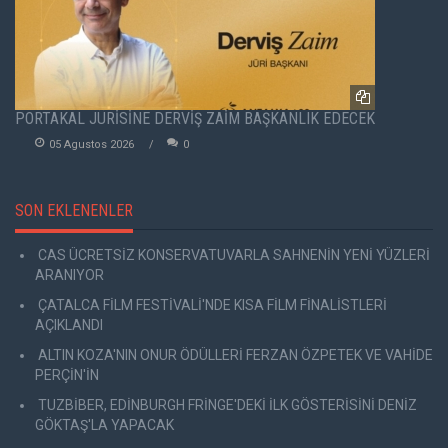
PORTAKAL JÜRİSİNE DERVİŞ ZAİM BAŞKANLIK EDECEK
05 Agustos 2026
0
SON EKLENENLER
CAS ÜCRETSİZ KONSERVATUVARLA SAHNENİN YENİ YÜZLERİ
ARANIYOR
ÇATALCA FİLM FESTİVALİ'NDE KISA FİLM FİNALİSTLERİ
AÇIKLANDI
ALTIN KOZA'NIN ONUR ÖDÜLLERİ FERZAN ÖZPETEK VE VAHİDE
PERÇİN'İN
TUZBİBER, EDİNBURGH FRİNGE'DEKİ İLK GÖSTERİSİNİ DENİZ
GÖKTAŞ'LA YAPACAK