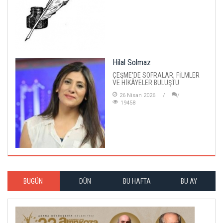
Hilal Solmaz
ÇEŞME'DE SOFRALAR, FİLMLER
VE HİKÂYELER BULUŞTU
26 Nisan 2026
19458
BUGÜN
DÜN
BU HAFTA
BU AY