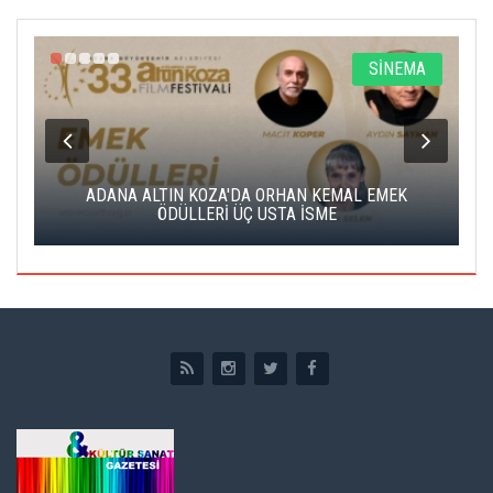
A
SİNEMA
K
ADANA ALTIN KOZA'DA ORHAN KEMAL EMEK
A
ÖDÜLLERİ ÜÇ USTA İSME